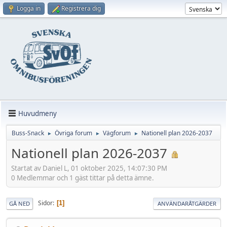
Logga in
Registrera dig
Huvudmeny
Buss-Snack
Övriga forum
Vägforum
Nationell plan 2026-2037
►
►
►
Nationell plan 2026-2037
Startat av Daniel L, 01 oktober 2025, 14:07:30 PM
0 Medlemmar och 1 gäst tittar på detta ämne.
Sidor
1
GÅ NED
ANVÄNDARÅTGÄRDER