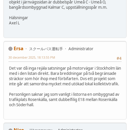
objekt i järnvägssidan är dubbelspår Umeå C - Umeå Ö,
bangårdsombyggnad Kalmar C, uppställningsspår m.m.
Hälsningar
Axel L
Ersa
スクールバス運転手
Administrator
30 december 2025, 18:13:55 PM
#4
Det var då inga rejäla satsningar på motorvägar i Stockholm län
med i den listan direkt. Bara breddningar på två begränsade
sträckor som hör ihop med förbifarten. Dvs ett projekt som
inte går att samordna mycket med utökad lokal kollektivtrafik.
Personligen saknar jag som vanligt i listorna en ombyggnad av
trafikplats Rosenkälla, samt dubbelfilig E18 mellan Rosenkälla
och Söderhall.