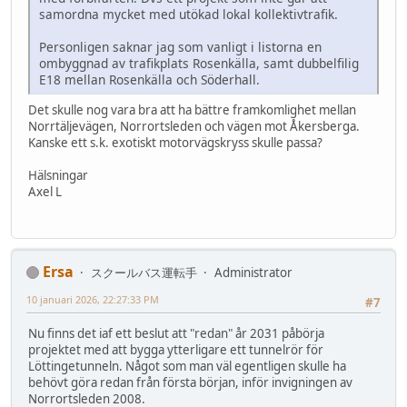
samordna mycket med utökad lokal kollektivtrafik.
Personligen saknar jag som vanligt i listorna en
ombyggnad av trafikplats Rosenkälla, samt dubbelfilig
E18 mellan Rosenkälla och Söderhall.
Det skulle nog vara bra att ha bättre framkomlighet mellan
Norrtäljevägen, Norrortsleden och vägen mot Åkersberga.
Kanske ett s.k. exotiskt motorvägskryss skulle passa?
Hälsningar
Axel L
Ersa
スクールバス運転手
Administrator
10 januari 2026, 22:27:33 PM
#7
Nu finns det iaf ett beslut att "redan" år 2031 påbörja
projektet med att bygga ytterligare ett tunnelrör för
Löttingetunneln. Något som man väl egentligen skulle ha
behövt göra redan från första början, inför invigningen av
Norrortsleden 2008.