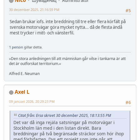
Nico
Шумадинац
Administrator
30 december 2025, 21:16:59 PM
#5
Sedan brukar iofs. inte breddning till tre eller flera körfält på
svenska motorvägar göra mycket nytta... då de flesta ändå
mest trycker i mitt- och vänsterfil.
1 person
gillar detta.
»Den stora anledningen till att människan går vilse i tankarna är att
det är outforskat territorium.«
Alfred E. Neuman
Axel L
09 januari 2026, 20:29:23 PM
#6
Citat från: Ersa skrivet 30 december 2025, 18:13:55 PM
Det var då inga rejäla satsningar på motorvägar i
Stockholm län med i den listan direkt. Bara
breddningar på två begränsade sträckor som hör ihop
med förbifarten. Dvs ett projekt som inte går att