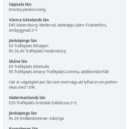
Uppsala län:
Knivsta plankorsning
Västra Götalands län
E45 Vänersborg–Mellerud, deletapp Liden–Frändefors,
ombyggnad 2+1
Jönköpings län
E4 Trafikplats Ekhagen
Rv 26,40 Trafikplats Hedenstorp
Skåne län
E4 Trafikplats Ättekulla
E6 Trafikplats Alnarp–Trafikplats Lomma, additionskörfält
Här är vägobjekt per län som övervägs att lyftas in om potten
ökas med 10%.
Södermanlands län
E20 Trafikplats Gröndal–Eskilstuna 2+2
Jönköpings län
Rv 26 Smålandsstenar–Isberga
Kronobergs län