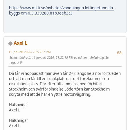
https://www.mitti.se/nyheter/vandningen-lottingetunneln-
byggs-om-6.3.339280.81b3eeb3c3
Axel L
11 januari 2026, 20:53:52 PM
#8
Senast ändrad:
: 11 januari 2026, 21:22:15 PM av admin
Anledning
: Se
regel # 9
Då får vi hoppas att man även får 2+2 längs hela norrortsleden
och att man får till en trafikplats där det förekommer en
cirkulationsplats. Därefter tillsammans med förbifart
Stockholm och tvärförbindelse Södertörn kan Stockholm
skryta med att de har en yttre motorvägsring.
Hälsningar
Axel L
Hälsningar
Axel L