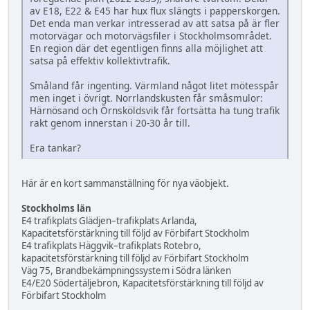
av E18, E22 & E45 har hux flux slängts i papperskorgen.
Det enda man verkar intresserad av att satsa på är fler
motorvägar och motorvägsfiler i Stockholmsområdet.
En region där det egentligen finns alla möjlighet att
satsa på effektiv kollektivtrafik.
Småland får ingenting. Värmland något litet mötesspår
men inget i övrigt. Norrlandskusten får småsmulor:
Härnösand och Örnsköldsvik får fortsätta ha tung trafik
rakt genom innerstan i 20-30 år till.
Era tankar?
Här är en kort sammanställning för nya väobjekt.
Stockholms län
E4 trafikplats Glädjen–trafikplats Arlanda,
Kapacitetsförstärkning till följd av Förbifart Stockholm
E4 trafikplats Häggvik–trafikplats Rotebro,
kapacitetsförstärkning till följd av Förbifart Stockholm
Väg 75, Brandbekämpningssystem i Södra länken
E4/E20 Södertäljebron, Kapacitetsförstärkning till följd av
Förbifart Stockholm