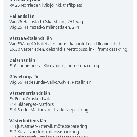
Rv 25 Norrleden i Växjö inkl. trafikplats
Hallands län
Väg 26 Halmstad–Oskarström, 2+1-väg
Väg 25 Halmstad–Simlångsdalen, 2+1
Västra Götalands län
Väg E6/väg 40 Kallebäcksmotet, kapacitet och tillgänglighet
E6.20 Västerleden, delsträcka Metrobuss, inkl. framtidssäkring
Dalarnas län
E16 Lönnemossa–Klingvägen, mötesseparering
Gävleborgs län
Väg 56 Hedesunda–Valbo/Gävle, Räta linjen
Västernorrlands län
E4 Förbi Örnsköldsvik
E14 Blåberget–Matfors
E14 Stöde–Matfors, mitträckesseparering
Västerbottens län
E4 Ljusvattnet–Yttervik mötesseparering
E12 Kulla–Norrfors mötesseparering