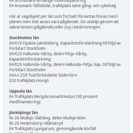
E4 Grimsmark–Broänge mötesseparering
E4 Anumark–Täfteböle, trafikplats samt gång- och cykelväg
Här är vägobjekt per län som fortsatt förväntas finnas med i
planen men inte anses vara pågående. De utskiljs genom att
sakna texten (pågående) eller (ny) i beskrivningen.
Stockholms län
E4/E18 Hjulsta–Jakobsberg, Kapacitetsförstärkning till följd av
Förbifart Stockholm
E4/E20 Hallunda–Vårby, delen Fittja–Vårby,
Kapacitetsförstärkning
E4/E20 Hallunda–Vårby, delen Hallunda–Fittja, Kap. till följd av
Förbifart Stockholm
E4/Lv 259 Tvärförbindelse Södertörn
E20 trafikplats Hovsjö
Uppsala län
E4 Trafikplats Bergsbrunna/Knivsta (100 procent
medfinansiering)
Jönköpings län
Rv 26 Mullsjö–Slättäng, delen Mullsjö-Mon
Rv 26 Hedenstorp–Månseryd
E4 Trafikplats Ljungarum, genomgående körfält