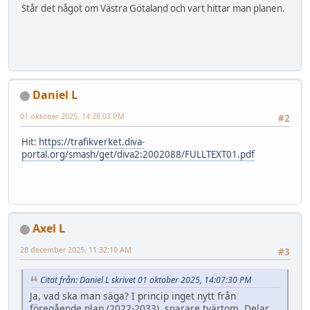
Står det något om Västra Götaland och vart hittar man planen.
Daniel L
01 oktober 2025, 14:28:03 PM
#2
Hit:
https://trafikverket.diva-
portal.org/smash/get/diva2:2002088/FULLTEXT01.pdf
Axel L
28 december 2025, 11:32:10 AM
#3
Citat från: Daniel L skrivet 01 oktober 2025, 14:07:30 PM
Ja, vad ska man säga? I princip inget nytt från
föregående plan (2022-2033), snarare tvärtom. Delar