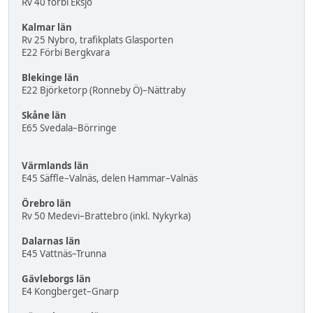
Rv 40 förbi Eksjö
Kalmar län
Rv 25 Nybro, trafikplats Glasporten
E22 Förbi Bergkvara
Blekinge län
E22 Björketorp (Ronneby Ö)–Nättraby
Skåne län
E65 Svedala–Börringe
Värmlands län
E45 Säffle–Valnäs, delen Hammar–Valnäs
Örebro län
Rv 50 Medevi–Brattebro (inkl. Nykyrka)
Dalarnas län
E45 Vattnäs–Trunna
Gävleborgs län
E4 Kongberget–Gnarp