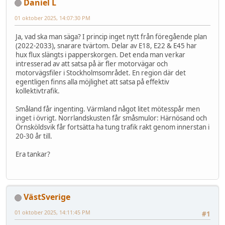
Daniel L
01 oktober 2025, 14:07:30 PM
Ja, vad ska man säga? I princip inget nytt från föregående plan
(2022-2033), snarare tvärtom. Delar av E18, E22 & E45 har
hux flux slängts i papperskorgen. Det enda man verkar
intresserad av att satsa på är fler motorvägar och
motorvägsfiler i Stockholmsområdet. En region där det
egentligen finns alla möjlighet att satsa på effektiv
kollektivtrafik.
Småland får ingenting. Värmland något litet mötesspår men
inget i övrigt. Norrlandskusten får småsmulor: Härnösand och
Örnsköldsvik får fortsätta ha tung trafik rakt genom innerstan i
20-30 år till.
Era tankar?
VästSverige
01 oktober 2025, 14:11:45 PM
#1