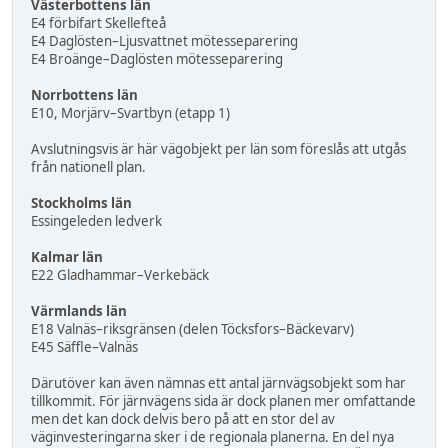
Västerbottens län
E4 förbifart Skellefteå
E4 Daglösten–Ljusvattnet mötesseparering
E4 Broänge–Daglösten mötesseparering
Norrbottens län
E10, Morjärv–Svartbyn (etapp 1)
Avslutningsvis är här vägobjekt per län som föreslås att utgås
från nationell plan.
Stockholms län
Essingeleden ledverk
Kalmar län
E22 Gladhammar–Verkebäck
Värmlands län
E18 Valnäs–riksgränsen (delen Töcksfors–Bäckevarv)
E45 Säffle–Valnäs
Därutöver kan även nämnas ett antal järnvägsobjekt som har
tillkommit. För järnvägens sida är dock planen mer omfattande
men det kan dock delvis bero på att en stor del av
väginvesteringarna sker i de regionala planerna. En del nya