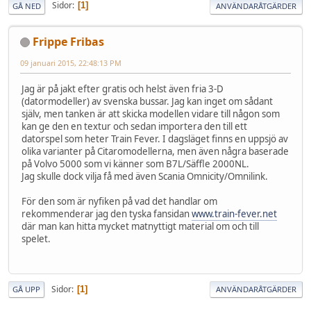
Sidor
1
GÅ NED
ANVÄNDARÅTGÄRDER
Frippe Fribas
09 januari 2015, 22:48:13 PM
Jag är på jakt efter gratis och helst även fria 3-D
(datormodeller) av svenska bussar. Jag kan inget om sådant
själv, men tanken är att skicka modellen vidare till någon som
kan ge den en textur och sedan importera den till ett
datorspel som heter Train Fever. I dagsläget finns en uppsjö av
olika varianter på Citaromodellerna, men även några baserade
på Volvo 5000 som vi känner som B7L/Säffle 2000NL.
Jag skulle dock vilja få med även Scania Omnicity/Omnilink.
För den som är nyfiken på vad det handlar om
rekommenderar jag den tyska fansidan
www.train-fever.net
där man kan hitta mycket matnyttigt material om och till
spelet.
Sidor
1
GÅ UPP
ANVÄNDARÅTGÄRDER