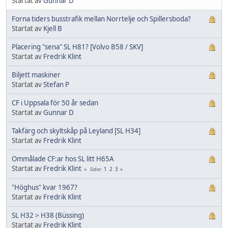
Startat av
Gunnar D
Forna tiders busstrafik mellan Norrtelje och Spillersboda?
Startat av
Kjell B
Placering "sena" SL H81? [Volvo B58 / SKV]
Startat av
Fredrik Klint
Biljett maskiner
Startat av
Stefan P
CF i Uppsala för 50 år sedan
Startat av
Gunnar D
Takfärg och skyltskåp på Leyland [SL H34]
Startat av
Fredrik Klint
Ommålade CF:ar hos SL litt H65A
Startat av
Fredrik Klint
1
2
3
Sidor
"Höghus" kvar 1967?
Startat av
Fredrik Klint
SL H32 > H38 (Büssing)
Startat av
Fredrik Klint