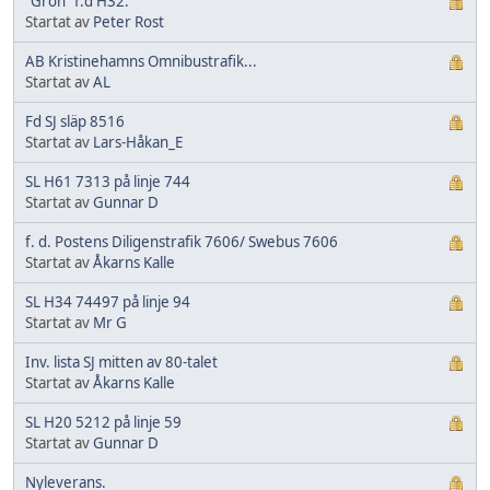
"Grön" f.d H32.
Startat av
Peter Rost
AB Kristinehamns Omnibustrafik...
Startat av
AL
Fd SJ släp 8516
Startat av
Lars-Håkan_E
SL H61 7313 på linje 744
Startat av
Gunnar D
f. d. Postens Diligenstrafik 7606/ Swebus 7606
Startat av
Åkarns Kalle
SL H34 74497 på linje 94
Startat av
Mr G
Inv. lista SJ mitten av 80-talet
Startat av
Åkarns Kalle
SL H20 5212 på linje 59
Startat av
Gunnar D
Nyleverans.