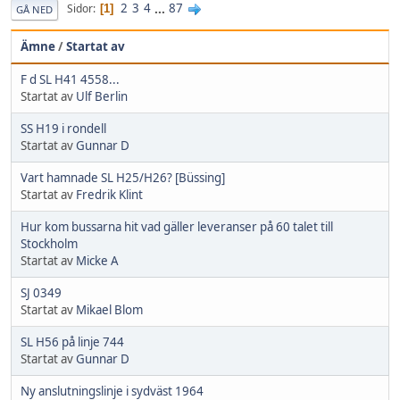
2
3
4
...
87
Sidor
1
GÅ NED
Ämne
/
Startat av
F d SL H41 4558...
Startat av
Ulf Berlin
SS H19 i rondell
Startat av
Gunnar D
Vart hamnade SL H25/H26? [Büssing]
Startat av
Fredrik Klint
Hur kom bussarna hit vad gäller leveranser på 60 talet till
Stockholm
Startat av
Micke A
SJ 0349
Startat av
Mikael Blom
SL H56 på linje 744
Startat av
Gunnar D
Ny anslutningslinje i sydväst 1964