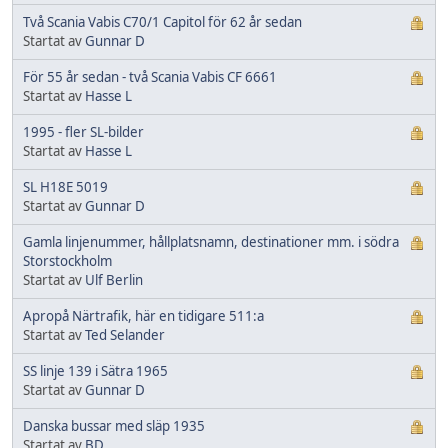
Två Scania Vabis C70/1 Capitol för 62 år sedan
Startat av
Gunnar D
För 55 år sedan - två Scania Vabis CF 6661
Startat av
Hasse L
1995 - fler SL-bilder
Startat av
Hasse L
SL H18E 5019
Startat av
Gunnar D
Gamla linjenummer, hållplatsnamn, destinationer mm. i södra
Storstockholm
Startat av
Ulf Berlin
Apropå Närtrafik, här en tidigare 511:a
Startat av
Ted Selander
SS linje 139 i Sätra 1965
Startat av
Gunnar D
Danska bussar med släp 1935
Startat av
BD