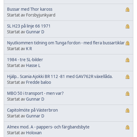
Bussar med Thor kaross
Startat av Forsbyjunkyard
SL H23 på linje 66 1971
Startat av
Gunnar D
Nyutkommen tidning om Tunga fordon - med flera bussartiklar
Startat av
K R
1984 - tre SL-bilder
Startat av
Hasse L
Hjälp.. Scania Ajokki BR 112 -81 med GAV762R växellåda.
Startat av
Fredde baloo
MBO 50 i transport - men var?
Startat av
Gunnar D
Capitolmöte på Västerbron
Startat av
Gunnar D
Almex mod. A - pappers- och färgbandsbyte
Startat av
Holoxan