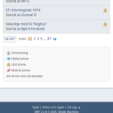
Startat av
Mr G
CF i Hörningsnäs 1974
Startat av
Gunnar D
Sista linje med SS ”höghus”
Startat av
Björn Forslund
2
3
4
...
87
Sidor
1
GÅ UPP
Omröstning
Flyttat ämne
Låst ämne
Klistrat ämne
Ämne som du bevakar
|
|
Hjälp
Villkor och regler
Gå upp ▲
,
SMF 2.1.6 © 2025
Simple Machines