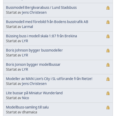
Bussmodell Bergkvarabuss / Lund Stadsbuss
Startat av
Jens Christesen
Bussmodell med förebild från Bodens busstrafik AB
Startat av
Larmal
Büssing buss i modell skala 1:87 från Brekina
Startat av
LYR
Boris Johnson bygger bussmodeller
Startat av
LYR
Boris Jonson bygger modellbussar
Startat av
LYR
Modeller av MAN Lion’s City i SL-utförande från Rietze!
Startat av
Jens Christesen
Lite bussar på Miniatur Wunderland
Startat av
Nico
Modellbuss-samling till salu
Startat av dhamaica