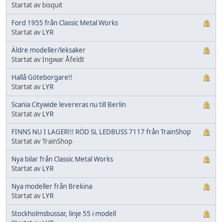
Startat av bisquit
Ford 1955 från Classic Metal Works
Startat av
LYR
Äldre modeller/leksaker
Startat av Ingwar Åfeldt
Hallå Göteborgare!!
Startat av
LYR
Scania Citywide levereras nu till Berlin
Startat av
LYR
FINNS NU I LAGER!!! RÖD SL LEDBUSS 7117 från TrainShop
Startat av TrainShop
Nya bilar från Classic Metal Works
Startat av
LYR
Nya modeller från Brekina
Startat av
LYR
Stockholmsbussar, linje 55 i modell