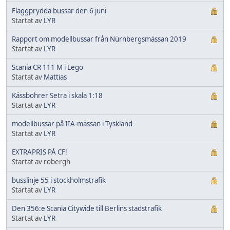
Flaggprydda bussar den 6 juni
Startat av
LYR
Rapport om modellbussar från Nürnbergsmässan 2019
Startat av
LYR
Scania CR 111 M i Lego
Startat av
Mattias
Kässbohrer Setra i skala 1:18
Startat av
LYR
modellbussar på IIA-mässan i Tyskland
Startat av
LYR
EXTRAPRIS PÅ CF!
Startat av robergh
busslinje 55 i stockholmstrafik
Startat av
LYR
Den 356:e Scania Citywide till Berlins stadstrafik
Startat av
LYR