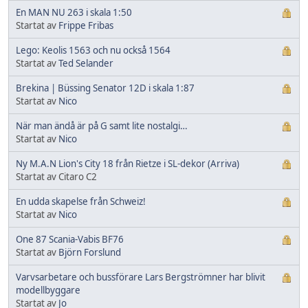
En MAN NU 263 i skala 1:50
Startat av
Frippe Fribas
Lego: Keolis 1563 och nu också 1564
Startat av
Ted Selander
Brekina | Büssing Senator 12D i skala 1:87
Startat av
Nico
När man ändå är på G samt lite nostalgi…
Startat av
Nico
Ny M.A.N Lion's City 18 från Rietze i SL-dekor (Arriva)
Startat av Citaro C2
En udda skapelse från Schweiz!
Startat av
Nico
One 87 Scania-Vabis BF76
Startat av
Björn Forslund
Varvsarbetare och bussförare Lars Bergströmner har blivit
modellbyggare
Startat av
Jo