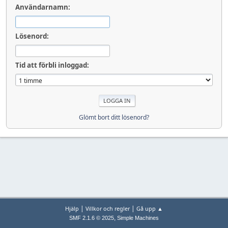
Användarnamn:
Lösenord:
Tid att förbli inloggad:
Glömt bort ditt lösenord?
|
|
Hjälp
Villkor och regler
Gå upp ▲
,
SMF 2.1.6 © 2025
Simple Machines