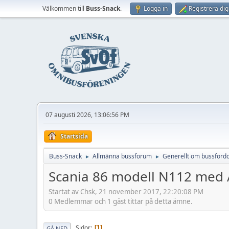
Välkommen till
Buss-Snack
.
Logga in
Registrera dig
07 augusti 2026, 13:06:56 PM
Startsida
Buss-Snack
Allmänna bussforum
Generellt om bussford
►
►
Scania 86 modell N112 med 
Startat av Chsk, 21 november 2017, 22:20:08 PM
0 Medlemmar och 1 gäst tittar på detta ämne.
Sidor
1
GÅ NED