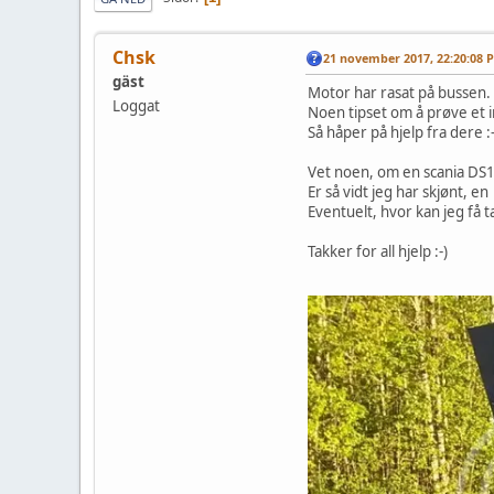
Chsk
21 november 2017, 22:20:08 
gäst
Motor har rasat på bussen. 
Loggat
Noen tipset om å prøve et i
Så håper på hjelp fra dere :-
Vet noen, om en scania DS11
Er så vidt jeg har skjønt, e
Eventuelt, hvor kan jeg få t
Takker for all hjelp :-)