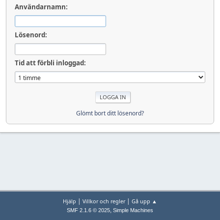
Användarnamn:
Lösenord:
Tid att förbli inloggad:
Glömt bort ditt lösenord?
|
|
Hjälp
Villkor och regler
Gå upp ▲
,
SMF 2.1.6 © 2025
Simple Machines