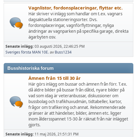
Vagnlistor, fordonsplaceringar, flyttar etc.
Här skriver vi inlägg som handlar om t.ex. vagnars
dagsaktuella stationeringsorter. Dvs.
fordonsplaceringar, vagnförflyttningar, nyliga
ändringar av vagnparken på specifika garage, direkta
ägarbyten osv.
Senaste inlägg:
03 augusti 2026, 22:46:25 PM
Sveriges första MAN 10E.
av
Buss1234
Busshistoriska forum
Ämnen från 15 till 30 år
Här görs inlägg om bussar och ämnen från förr. T.ex.
då äldre bilder på bussar från dåtid, nyare bilder på
vad som idag är veteranbussar, diskussioner om
bussbolag och trafikhuvudmän, tidtabeller, kartor,
frågor om trafikering och annat. Rekommenderade
gränser är att händelser, bilder, ämnen etc. ligger
inom åldersspannet 15-30 år räknat från när inlägget
gjorts.
Senaste inlägg:
11 maj 2026, 21:51:31 PM