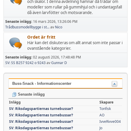
och skalor. I denna avdelning hamnar då trådar om
modeller som rullar på gummihjul och i undantagsfall
då även larvfötter och motsvarande.
Senaste inlägg:
16 mars 2026, 13:26:06 PM
Trådbussmodellbygge i st...
av
Nico
Ordet är fritt
Här kan det diskuteras om allt annat som inte passar i
ovanstående kategorier.
Senaste inlägg:
02 augusti 2026, 17:48:48 PM
SV: SS B257 9242 o 9243
av
Gunnar D
Buss-Snack - Informationscenter
Senaste inlägg
Inlägg
Skapare
SV: Riksdagspartiernas turnebussar?
Tonfisk
SV: Riksdagspartiernas turnebussar?
AO
SV: Riksdagspartiernas turnebussar?
IvveRivve004
SV: Riksdagspartiernas turnebussar?
Jo