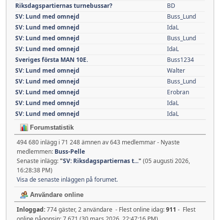
Riksdagspartiernas turnebussar?
BD
SV: Lund med omnejd
Buss_Lund
SV: Lund med omnejd
IdaL
SV: Lund med omnejd
Buss_Lund
SV: Lund med omnejd
IdaL
Sveriges första MAN 10E.
Buss1234
SV: Lund med omnejd
Walter
SV: Lund med omnejd
Buss_Lund
SV: Lund med omnejd
Erobran
SV: Lund med omnejd
IdaL
SV: Lund med omnejd
IdaL
Forumstatistik
494 680 inlägg i 71 248 ämnen av 643 medlemmar - Nyaste
medlemmen:
Buss-Pelle
Senaste inlägg:
"
SV: Riksdagspartiernas t...
"
(05 augusti 2026,
16:28:38 PM)
Visa de senaste inläggen på forumet.
Användare online
Inloggad:
774 gäster, 2 användare - Flest online idag:
911
- Flest
online någonsin: 7 671 (30 mars 2026, 22:47:16 PM)