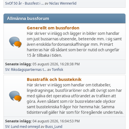
SvOf 50 år - Bussfest i ...
av
Niclas Wennerlid
Allmänna bussforum
Generellt om bussfordon
Här skriver vi inlägg och lägger in bilder som handlar
om just bussarnas utseende, beteende mm. i sig samt
även enskilda fordonsanskaffningar mm. Primärt
hanteras här då sådant som berör nutid och ungefär
15 år tillbaka i tiden.
Senaste inlägg:
05 augusti 2026, 16:28:38 PM
SV: Riksdagspartiernas t...
av
Tonfisk
Busstrafik och bussteknik
Här skriver vi inlägg som handlar om tidtabeller,
linjedragningar, bussförarlöner och allt övrigt som har
med själva det operativa utförandet av trafiken att
göra. Även sådant som rör bussrelaterade olyckor
samt busstekniska frågor hör hemma här. Samma
tidsintervall gäller här som för föregående undertavla.
Senaste inlägg:
04 augusti 2026, 16:04:53 PM
SV: Lund med omnejd
av
Buss_Lund