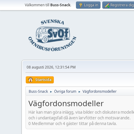
Välkommen till
Buss-Snack
.
Logga in
Registrera dig
08 augusti 2026, 12:31:54 PM
Startsida
Buss-Snack
Övriga forum
Vägfordonsmodeller
►
►
Vägfordonsmodeller
Här kan man göra inlägg, visa bilder och diskutera modell
och i undantagsfall då även larvfötter och motsvarande.
0 Medlemmar och 4 gäster tittar på denna tavla.