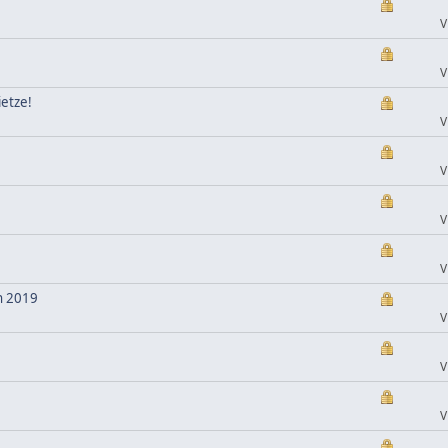
V
V
ietze!
V
V
V
V
n 2019
V
V
V