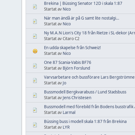
Brekina | Büssing Senator 12D i skala 1:87
Startat av
Nico
När man ändå är på G samt lite nostalgi…
Startat av
Nico
Ny M.A.N Lion's City 18 från Rietze i SL-dekor (Arr
Startat av Citaro C2
En udda skapelse från Schweiz!
Startat av
Nico
One 87 Scania-Vabis BF76
Startat av
Björn Forslund
Varvsarbetare och bussförare Lars Bergströmner
Startat av
Jo
Bussmodell Bergkvarabuss / Lund Stadsbuss
Startat av
Jens Christesen
Bussmodell med förebild från Bodens busstrafik
Startat av
Larmal
Büssing buss i modell skala 1:87 från Brekina
Startat av
LYR