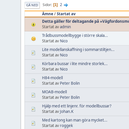
2
Sidor
1
GÅ NED
Ämne
/
Startat av
Detta gäller för deltagande på »Vägfordonsm
Startat av
admin
Trådbussmodellbygge i större skala...
Startat av
Nico
Lite modellanskaffning i sommarstiltjen...
Startat av
Nico
Körbara bussar i lite mindre storlek...
Startat av
Nico
H84-modell
Startat av
Peter Bolin
MOAB-modell
Startat av
Peter Bolin
Hjälp med ett linjenr. för modellbussar?
Startat av
Johan.K
Med kartong kan man göra mycket...
Startat av
roggek