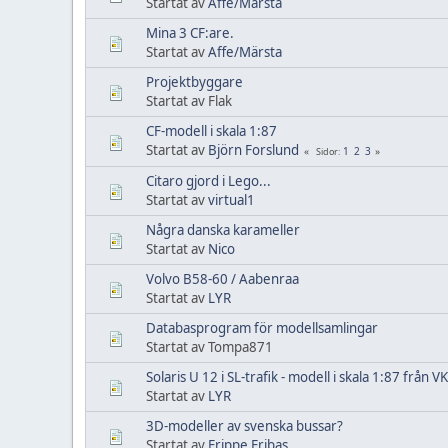
Startat av
Affe/Märsta
Mina 3 CF:are.
Startat av
Affe/Märsta
Projektbyggare
Startat av Flak
CF-modell i skala 1:87
Startat av
Björn Forslund
1
2
3
Sidor
Citaro gjord i Lego...
Startat av
virtual1
Några danska karameller
Startat av
Nico
Volvo B58-60 / Aabenraa
Startat av
LYR
Databasprogram för modellsamlingar
Startat av Tompa871
Solaris U 12 i SL-trafik - modell i skala 1:87 från 
Startat av
LYR
3D-modeller av svenska bussar?
Startat av
Frippe Fribas