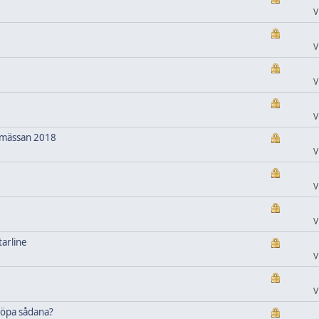
V
V
V
V
gmässan 2018
V
V
V
tarline
V
V
köpa sådana?