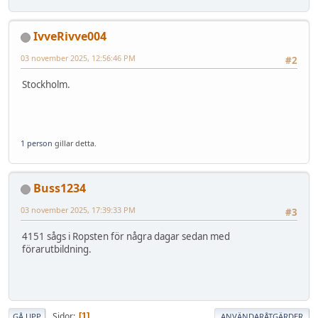
IvveRivve004
03 november 2025, 12:56:46 PM
#2
Stockholm.
1 person
gillar detta.
Buss1234
03 november 2025, 17:39:33 PM
#3
4151 sågs i Ropsten för några dagar sedan med
förarutbildning.
Sidor
1
GÅ UPP
ANVÄNDARÅTGÄRDER