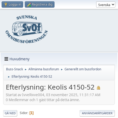
Logga in
Registrera dig
Huvudmeny
Buss-Snack
Allmänna bussforum
Generellt om bussfordon
►
►
Efterlysning: Keolis 4150-52
►
Efterlysning: Keolis 4150-52
Startat av IvveRivve004, 03 november 2025, 11:31:17 AM
0 Medlemmar och 1 gäst tittar på detta ämne.
Sidor
1
GÅ NED
ANVÄNDARÅTGÄRDER