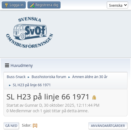
Logga in
Registrera dig
Huvudmeny
Buss-Snack
Busshistoriska forum
Ämnen äldre än 30 år
►
►
SL H23 på linje 66 1971
►
SL H23 på linje 66 1971
Startat av Gunnar D, 30 oktober 2025, 12:11:44 PM
0 Medlemmar och 1 gäst tittar på detta ämne.
Sidor
1
GÅ NED
ANVÄNDARÅTGÄRDER