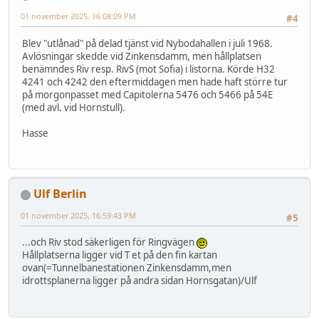
01 november 2025, 16:08:09 PM
#4
Blev "utlånad" på delad tjänst vid Nybodahallen i juli 1968.
Avlösningar skedde vid Zinkensdamm, men hållplatsen
benämndes Riv resp. RivS (mot Sofia) i listorna. Körde H32
4241 och 4242 den eftermiddagen men hade haft större tur
på morgonpasset med Capitolerna 5476 och 5466 på 54E
(med avl. vid Hornstull).
Hasse
Ulf Berlin
01 november 2025, 16:59:43 PM
#5
...och Riv stod säkerligen för Ringvägen
Hållplatserna ligger vid T et på den fin kartan
ovan(=Tunnelbanestationen Zinkensdamm,men
idrottsplanerna ligger på andra sidan Hornsgatan)/Ulf