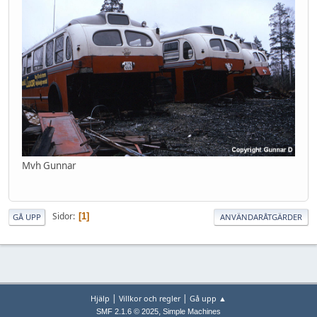
Mvh Gunnar
Sidor
1
GÅ UPP
ANVÄNDARÅTGÄRDER
|
|
Hjälp
Villkor och regler
Gå upp ▲
,
SMF 2.1.6 © 2025
Simple Machines