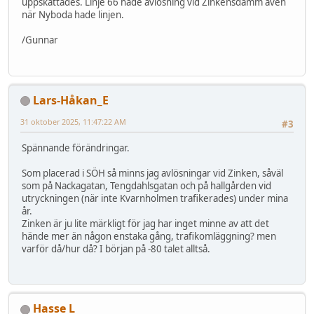
uppskattades. Linje 66 hade avlösning vid Zinkensdamm även
när Nyboda hade linjen.
/Gunnar
Lars-Håkan_E
31 oktober 2025, 11:47:22 AM
#3
Spännande förändringar.
Som placerad i SÖH så minns jag avlösningar vid Zinken, såväl
som på Nackagatan, Tengdahlsgatan och på hallgården vid
utryckningen (när inte Kvarnholmen trafikerades) under mina
år.
Zinken är ju lite märkligt för jag har inget minne av att det
hände mer än någon enstaka gång, trafikomläggning? men
varför då/hur då? I början på -80 talet alltså.
Hasse L