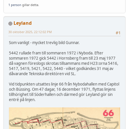
1 person
gillar detta.
Leyland
30 oktober 2025, 22:12:02 PM
#1
Som vanligt - mycket trevlig bild Gunnar.
5442 rullade fram till sommaren 1972 i Nyboda. Efter
sommaren 1972 gick 5442 i Hornsberg fram till 23 maj 1977
då vagnen föreslogs skrotas tillsammans med H23:orna 5416,
5417, 5419, 5421, 5422, 5440 - vilket godkändes 31 maj av
dåvarande Tekniska direktören vid SL.
Vid tidpunkten utsattes linje 66 från Nybodahallen med Capitol
och Büssing. Om 47 dagar, 16 december 1971, flyttas linjens
tillhörighet till Söderhallen och därmed gör Leyland gör sin
entré på linjen.