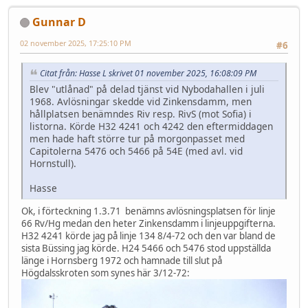
Gunnar D
02 november 2025, 17:25:10 PM
#6
Citat från: Hasse L skrivet 01 november 2025, 16:08:09 PM
Blev "utlånad" på delad tjänst vid Nybodahallen i juli
1968. Avlösningar skedde vid Zinkensdamm, men
hållplatsen benämndes Riv resp. RivS (mot Sofia) i
listorna. Körde H32 4241 och 4242 den eftermiddagen
men hade haft större tur på morgonpasset med
Capitolerna 5476 och 5466 på 54E (med avl. vid
Hornstull).
Hasse
Ok, i förteckning 1.3.71 benämns avlösningsplatsen för linje
66 Rv/Hg medan den heter Zinkensdamm i linjeuppgifterna.
H32 4241 körde jag på linje 134 8/4-72 och den var bland de
sista Büssing jag körde. H24 5466 och 5476 stod uppställda
länge i Hornsberg 1972 och hamnade till slut på
Högdalsskroten som synes här 3/12-72: