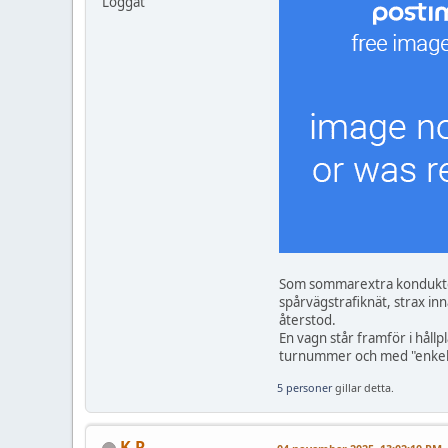
Loggat
Som sommarextra konduktör 
spårvägstrafiknät, strax i
återstod.
En vagn står framför i håll
turnummer och med "enkelv
5 personer
gillar detta.
K R