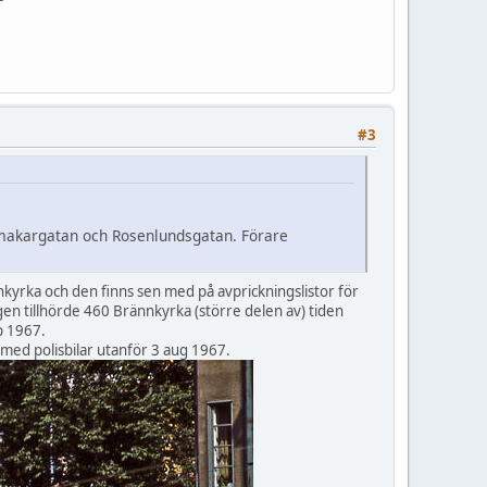
#3
ukmakargatan och Rosenlundsgatan. Förare
nnkyrka och den finns sen med på avprickningslistor för
n tillhörde 460 Brännkyrka (större delen av) tiden
ep 1967.
ed polisbilar utanför 3 aug 1967.