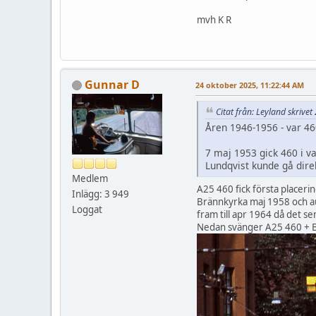
mvh K R
Gunnar D
24 oktober 2025, 11:22:44 AM
Citat från: Leyland skrive
Åren 1946-1956 - var 46
7 maj 1953 gick 460 i v
Lundqvist kunde gå direk
Medlem
A25 460 fick första placeri
Inlägg: 3 949
Brännkyrka maj 1958 och au
Loggat
fram till apr 1964 då det se
Nedan svänger A25 460 + B2