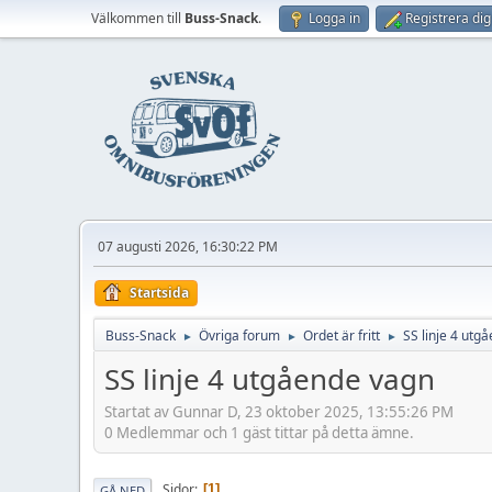
Välkommen till
Buss-Snack
.
Logga in
Registrera dig
07 augusti 2026, 16:30:22 PM
Startsida
Buss-Snack
Övriga forum
Ordet är fritt
SS linje 4 utg
►
►
►
SS linje 4 utgående vagn
Startat av Gunnar D, 23 oktober 2025, 13:55:26 PM
0 Medlemmar och 1 gäst tittar på detta ämne.
Sidor
1
GÅ NED