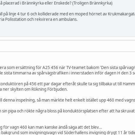
å placerad i Brännkyrka eller Enskede? (Troligen Brännkyrka)
 fall på linje 4 tur 6 och kolliderade med en moped hörnet av Krukmakarg
aria Polisstation och rekvirera en ambulans.
ra som ersättning för A25 456 när TV-teamet bakom 'Den sista spårvagnens
e sista timmarna av spårvägstrafiken i innerstaden inför dagen H den 3
konduktören på 456 ett par dagar efteråt skulle ta sig tillbaka ut till Ham
va ner skylten om Rökning Förbjuden.
till denna inspelning, så man märkte helt enkelt istället upp 460 med vagn
in pipa och rökte några bloss på konduktörsplatsen efter att ha skruvat
g för vagn 460 kan man kanske ändå säga att det blev...
akgrund som invigningsvagn vid Söderhallens invigning drygt 11 år tidi