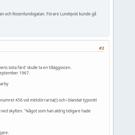
atan och Rosenlundsgatan. Förare Lundqvist kunde gå
#2
 sista färd' skulle ta en tilläggsscen.
 september 1967.
marby
snumret 456 vid mittdörrarna(!) och i blandat typsnitt
 ned skylten. "Något som han aldrig tidigare hade
gare.