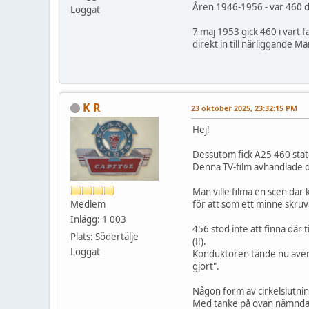
Åren 1946-1956 - var 460 d
Loggat
7 maj 1953 gick 460 i vart
direkt in till närliggande M
K R
23 oktober 2025, 23:32:15 PM
Hej!
Dessutom fick A25 460 state
Denna TV-film avhandlade d
Man ville filma en scen där 
för att som ett minne skru
Medlem
Inlägg: 1 003
456 stod inte att finna där 
Plats: Södertälje
(!!).
Loggat
Konduktören tände nu även s
gjort".
Någon form av cirkelslutnin
Med tanke på ovan nämnda b