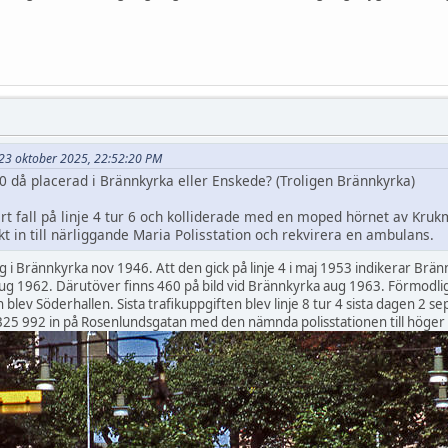
t 23 oktober 2025, 22:52:20 PM
0 då placerad i Brännkyrka eller Enskede? (Troligen Brännkyrka)
art fall på linje 4 tur 6 och kolliderade med en moped hörnet av Kr
t in till närliggande Maria Polisstation och rekvirera en ambulans.
ng i Brännkyrka nov 1946. Att den gick på linje 4 i maj 1953 indikerar Brä
g 1962. Därutöver finns 460 på bild vid Brännkyrka aug 1963. Förmodlige
n blev Söderhallen. Sista trafikuppgiften blev linje 8 tur 4 sista dagen 2 s
5 992 in på Rosenlundsgatan med den nämnda polisstationen till höger m