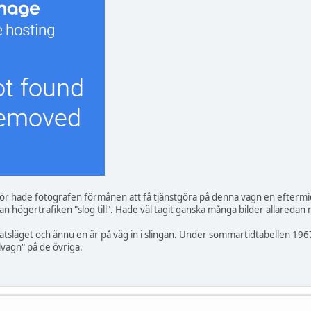
hade fotografen förmånen att få tjänstgöra på denna vagn en eftermiddag
nnan högertrafiken "slog till". Hade väl tagit ganska många bilder allar
platsläget och ännu en är på väg in i slingan. Under sommartidtabellen 1
agn" på de övriga.