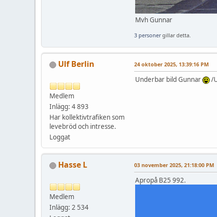
Mvh Gunnar
3 personer
gillar detta.
Ulf Berlin
24 oktober 2025, 13:39:16 PM
Underbar bild Gunnar
/U
Medlem
Inlägg: 4 893
Har kollektivtrafiken som
levebröd och intresse.
Loggat
Hasse L
03 november 2025, 21:18:00 PM
Apropå B25 992.
Medlem
Inlägg: 2 534