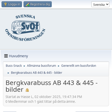
Logga in
Registrera dig
Huvudmeny
Buss-Snack
Allmänna bussforum
Generellt om bussfordon
►
►
Bergkvarabuss AB 443 & 445 - bilder
►
Bergkvarabuss AB 443 & 445 -
bilder
Startat av Hasse L, 02 oktober 2025, 19:47:34 PM
0 Medlemmar och 1 gäst tittar på detta ämne.