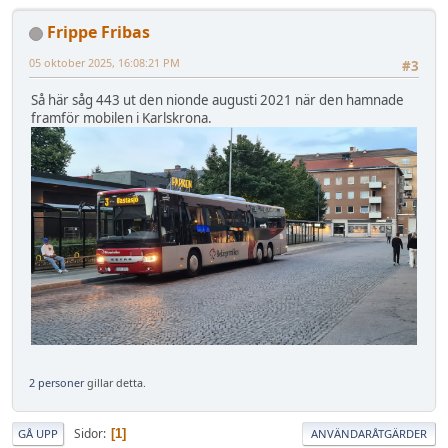
Frippe Fribas
05 oktober 2025, 16:08:21 PM
#3
Så här såg 443 ut den nionde augusti 2021 när den hamnade
framför mobilen i Karlskrona.
2 personer
gillar detta.
Sidor
1
GÅ UPP
ANVÄNDARÅTGÄRDER