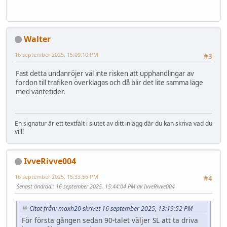
Walter
16 september 2025, 15:09:10 PM
#3
Fast detta undanröjer väl inte risken att upphandlingar av
fordon till trafiken överklagas och då blir det lite samma läge
med väntetider.
En signatur är ett textfält i slutet av ditt inlägg där du kan skriva vad du
vill!
IvveRivve004
16 september 2025, 15:33:56 PM
#4
Senast ändrad:
: 16 september 2025, 15:44:04 PM av IvveRivve004
Citat från: maxh20 skrivet 16 september 2025, 13:19:52 PM
För första gången sedan 90-talet väljer SL att ta driva