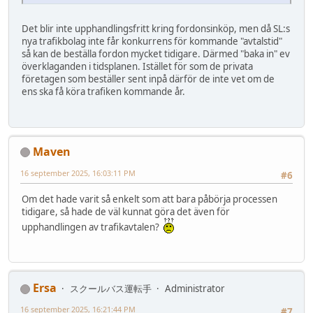
Det blir inte upphandlingsfritt kring fordonsinköp, men då SL:s
nya trafikbolag inte får konkurrens för kommande "avtalstid"
så kan de beställa fordon mycket tidigare. Därmed "baka in" ev
överklaganden i tidsplanen. Istället för som de privata
företagen som beställer sent inpå därför de inte vet om de
ens ska få köra trafiken kommande år.
Maven
16 september 2025, 16:03:11 PM
#6
Om det hade varit så enkelt som att bara påbörja processen
tidigare, så hade de väl kunnat göra det även för
upphandlingen av trafikavtalen?
Ersa
スクールバス運転手
Administrator
16 september 2025, 16:21:44 PM
#7