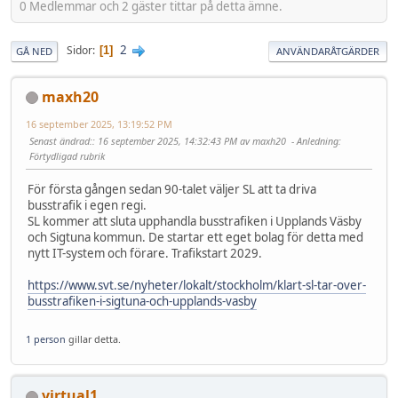
0 Medlemmar och 2 gäster tittar på detta ämne.
2
Sidor
1
GÅ NED
ANVÄNDARÅTGÄRDER
maxh20
16 september 2025, 13:19:52 PM
Senast ändrad:
: 16 september 2025, 14:32:43 PM av maxh20
Anledning
:
Förtydligad rubrik
För första gången sedan 90-talet väljer SL att ta driva
busstrafik i egen regi.
SL kommer att sluta upphandla busstrafiken i Upplands Väsby
och Sigtuna kommun. De startar ett eget bolag för detta med
nytt IT-system och förare. Trafikstart 2029.
https://www.svt.se/nyheter/lokalt/stockholm/klart-sl-tar-over-
busstrafiken-i-sigtuna-och-upplands-vasby
1 person
gillar detta.
virtual1