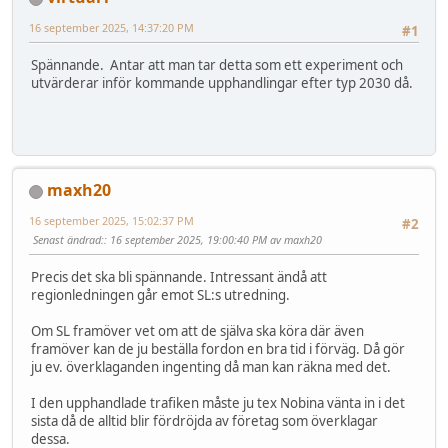
16 september 2025, 14:37:20 PM
#1
Spännande. Antar att man tar detta som ett experiment och
utvärderar inför kommande upphandlingar efter typ 2030 då.
maxh20
16 september 2025, 15:02:37 PM
#2
Senast ändrad:
: 16 september 2025, 19:00:40 PM av maxh20
Precis det ska bli spännande. Intressant ändå att
regionledningen går emot SL:s utredning.
Om SL framöver vet om att de själva ska köra där även
framöver kan de ju beställa fordon en bra tid i förväg. Då gör
ju ev. överklaganden ingenting då man kan räkna med det.
I den upphandlade trafiken måste ju tex Nobina vänta in i det
sista då de alltid blir fördröjda av företag som överklagar
dessa.