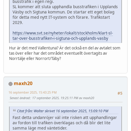
busstrafik i egen regi.
SL kommer att sluta upphandla busstrafiken i Upplands
Väsby och Sigtuna kommun. De startar ett eget bolag
för detta med nytt IT-system och förare. Trafikstart
2029.
https://www.svt.se/nyheter/lokalt/stockholm/klart-sl-
tar-over-busstrafiken-i-sigtuna-och-upplands-vasby
Hur är det med Vallentuna? Är det också en del av avtalet som
tas över eller har det området eventuellt övertagits av
Norrtälje eller Norrort/Täby?
maxh20
16 september 2025, 15:43:25 PM
#5
Senast ändrad:
: 17 september 2025, 19:25:11 PM av maxh20
Citat från: Walter skrivet 16 september 2025, 15:09:10 PM
Fast detta undanröjer väl inte risken att upphandlingar
av fordon till trafiken överklagas och då blir det lite
samma läge med väntetider.