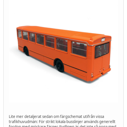
Lite mer detaljerat sedan om färgschemat utifrån vissa
trafikhuvudmän: För strikt lokala busslinjer används generellt
fordon med mörkare färger (tydligen är det inte så noga med