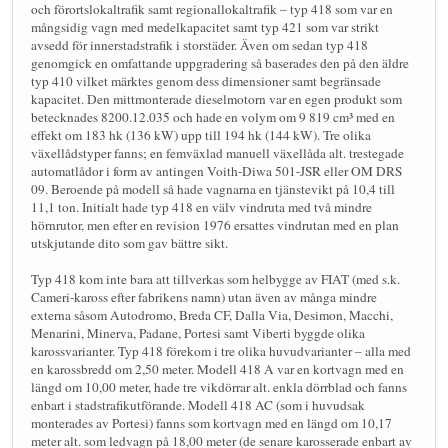
och förortslokaltrafik samt regionallokaltrafik – typ 418 som var en
mångsidig vagn med medelkapacitet samt typ 421 som var strikt
avsedd för innerstadstrafik i storstäder. Även om sedan typ 418
genomgick en omfattande uppgradering så baserades den på den äldre
typ 410 vilket märktes genom dess dimensioner samt begränsade
kapacitet. Den mittmonterade dieselmotorn var en egen produkt som
betecknades 8200.12.035 och hade en volym om 9 819 cm³ med en
effekt om 183 hk (136 kW) upp till 194 hk (144 kW). Tre olika
växellådstyper fanns; en femväxlad manuell växellåda alt. trestegade
automatlådor i form av antingen Voith-Diwa 501-JSR eller OM DRS
09. Beroende på modell så hade vagnarna en tjänstevikt på 10,4 till
11,1 ton. Initialt hade typ 418 en välv vindruta med två mindre
hörnrutor, men efter en revision 1976 ersattes vindrutan med en plan
utskjutande dito som gav bättre sikt.
Typ 418 kom inte bara att tillverkas som helbygge av FIAT (med s.k.
Cameri-kaross efter fabrikens namn) utan även av många mindre
externa såsom Autodromo, Breda CF, Dalla Via, Desimon, Macchi,
Menarini, Minerva, Padane, Portesi samt Viberti byggde olika
karossvarianter. Typ 418 förekom i tre olika huvudvarianter – alla med
en karossbredd om 2,50 meter. Modell 418 A var en kortvagn med en
längd om 10,00 meter, hade tre vikdörrar alt. enkla dörrblad och fanns
enbart i stadstrafikutförande. Modell 418 AC (som i huvudsak
monterades av Portesi) fanns som kortvagn med en längd om 10,17
meter alt. som ledvagn på 18,00 meter (de senare karosserade enbart av