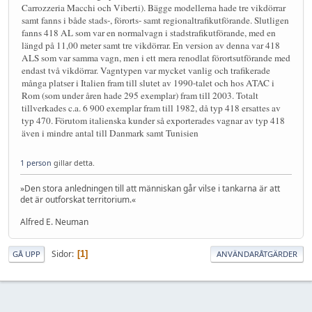
Carrozzeria Macchi och Viberti). Bägge modellerna hade tre vikdörrar
samt fanns i både stads-, förorts- samt regionaltrafikutförande. Slutligen
fanns 418 AL som var en normalvagn i stadstrafikutförande, med en
längd på 11,00 meter samt tre vikdörrar. En version av denna var 418
ALS som var samma vagn, men i ett mera renodlat förortsutförande med
endast två vikdörrar. Vagntypen var mycket vanlig och trafikerade
många platser i Italien fram till slutet av 1990-talet och hos ATAC i
Rom (som under åren hade 295 exemplar) fram till 2003. Totalt
tillverkades c.a. 6 900 exemplar fram till 1982, då typ 418 ersattes av
typ 470. Förutom italienska kunder så exporterades vagnar av typ 418
även i mindre antal till Danmark samt Tunisien
1 person
gillar detta.
»Den stora anledningen till att människan går vilse i tankarna är att
det är outforskat territorium.«
Alfred E. Neuman
Sidor
1
GÅ UPP
ANVÄNDARÅTGÄRDER