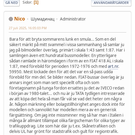
Sidor
1
GÅ NED
ANVÄNDARÅTGÄRDER
Nico
Шумадинац
Administrator
27 juli 2025, 16:05:03 PM
Bara för att bryta sommarens lunk en smula... Som en del
säkert märkt på mitt svammel i vissa sammanhang så samlar ju
jag på bilmodeller överlag, primärt i skala 1:43 samt 1:87. Har i
samlingen även ett hundratal bussmodeller. En ytterligare
sådan ramlade in häromdagen i form av en FIAT 418 AL i skala
1:87, med förebild för perioden 1972-1976 och med
art.nr
.
59950. Mest lockade den för att det var en så pass udda
förebild för min del. Se bilder nedan. FIAT-bussar överlag är ju
annars inget som man sett speciellt ofta och som
företagsnamn på tunga fordon ersattes ju det av IVECO redan
i början av 1980-talet... och nu är ju TATA tydligen intresserade
av att köpa det hela så man får väl se vad det heter om några
år. Någon märkning eller bolagstillhörighet anges dock inte för
modellen och sannolikt har modellen mera av en generisk
färgsättning. Om jag inte missminner mig så har man i Italien i
många år allmänt tillämpat olika färgscheman för olika typer av
trafikuppdrag. Lite som här där ju t.ex. Skånetrafiken och
delvis UL har grönt för stadstrafik och gult för regiontrafik.