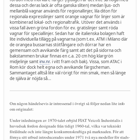
dessa och deras lack är ofta ganska sliten) medan ljus- och
mellanblå vagnar används för regionallinjer, lila diton för
regionala expresslinjer samt orange vagnar för linjer som är
kombinerad lokal- och regionaltrafik. Utöver det används i
vissa fall även gröna fordon för ev. gratislinjer samt röda
vagnar för speciallinjer. Sedan har de italienska bolagen haft
lite individuella tillägg på vagnarna (som t.ex. ATM i Milano där
de orangea bussarnas stötfångare och dörrar har en
gemensam och avvikande färg samt att det på sidorna och
bakstammen brukar finnas en c.a. 20 cm hög klargrön
midjelinje samt
inv.nr
. i vitt fram och bak). Vissa, som ATAC i
Rom kör dock helt egna och avvikande färgscheman.
Sammantaget alltså lite väl rörigt för min smak, men så länge
de själva är nöjda så...
Om någon händelsevis är intresserad i övrigt så följer nedan lite info
om originalet:
Under inledningen av 1970-talet erbjöd FIAT Veicoli Industrialis i
huvudsak fordon designade från tidigt 1960-tal, vilka var tekniskt
föråldrade och inte längre konkurrenskraftiga på marknaden. För att
förnya sitt utbud introducerades under 1971 två nya modeller för stads-