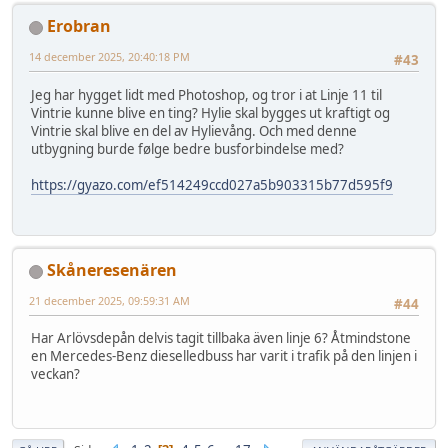
Erobran
14 december 2025, 20:40:18 PM
#43
Jeg har hygget lidt med Photoshop, og tror i at Linje 11 til
Vintrie kunne blive en ting? Hylie skal bygges ut kraftigt og
Vintrie skal blive en del av Hylievång. Och med denne
utbygning burde følge bedre busforbindelse med?
https://gyazo.com/ef514249ccd027a5b903315b77d595f9
Skåneresenären
21 december 2025, 09:59:31 AM
#44
Har Arlövsdepån delvis tagit tillbaka även linje 6? Åtmindstone
en Mercedes-Benz dieselledbuss har varit i trafik på den linjen i
veckan?