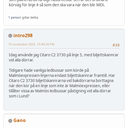
körväg för linje 4 så som den ska vara när den blir MEX.
1 person
gillar detta.
intro298
10 november 2025, 19:44:33 PM
#39
Idag använde jag Citaro C2 3730 på linje 5, med biljettskannrar
vid alla dörrar.
Tidigare hade vanliga ledbussar som körde på
Malmöexpressen-linjerna endast biljettskannrar framtill. Har
Citaro C2 3730 biljettskannrarna vid bakdörrarna borttagna
när den kör på en linje som inte är Malmöexpressen, eller
tillåter vissa av Malmös ledbussar påstigning vid alla dörrar
som i Lund?
Gano