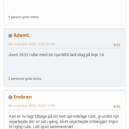
1 person
gillar detta.
AdamL
08 november 2025, 14:56:35 PM
#35
Även 2632 rullar med sin nya MEX lack idag på linje 14.
2 personer
gillar detta.
Erobran
08 november 2025, 16:43:11 PM
#36
4'an er nu lagt tilbage på sin helt oprindelige rute, grundet nyt
vejarbejde der er sat i gang. Så et vejarbejde omlægger linjen
til rigtig rute. Lidt sjovt sammentræf.