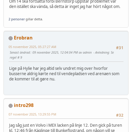
Om 14 ska fortsätta förbi Bernstorp uppstår problemet var
den istället ska vända, så detta är inget jag har hört något om.
2 personer
gillar detta.
Erobran
05 november 2025, 05:27:27 AM
#31
Senast ändrad:
: 09 november 2025, 12:04:04 PM av admin
Anledning
: Se
regel # 9
Lige på Hylie har jeg altid selv undret mig over hvorfor
busserne aldrig kørte ned til vendepladsen ved arenaen som
de kommer til at gøre nu.
intro298
07 november 2025, 13:29:55 PM
#32
Jag såg just en Volvo i MEX lacken på linje 12. Den gick på turen
kl. 12:46 från Käglinge till Bunkeflostrand, om någon vill se