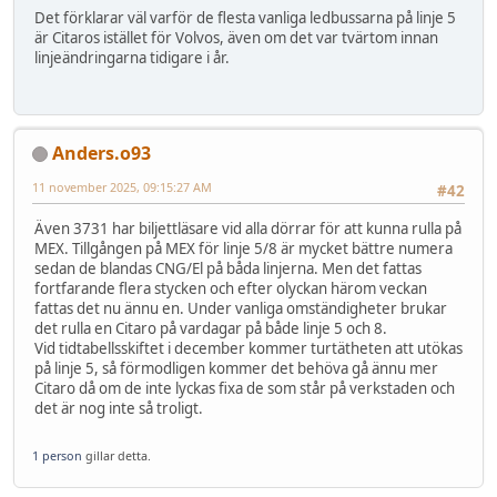
Det förklarar väl varför de flesta vanliga ledbussarna på linje 5
är Citaros istället för Volvos, även om det var tvärtom innan
linjeändringarna tidigare i år.
Anders.o93
11 november 2025, 09:15:27 AM
#42
Även 3731 har biljettläsare vid alla dörrar för att kunna rulla på
MEX. Tillgången på MEX för linje 5/8 är mycket bättre numera
sedan de blandas CNG/El på båda linjerna. Men det fattas
fortfarande flera stycken och efter olyckan härom veckan
fattas det nu ännu en. Under vanliga omständigheter brukar
det rulla en Citaro på vardagar på både linje 5 och 8.
Vid tidtabellsskiftet i december kommer turtätheten att utökas
på linje 5, så förmodligen kommer det behöva gå ännu mer
Citaro då om de inte lyckas fixa de som står på verkstaden och
det är nog inte så troligt.
1 person
gillar detta.