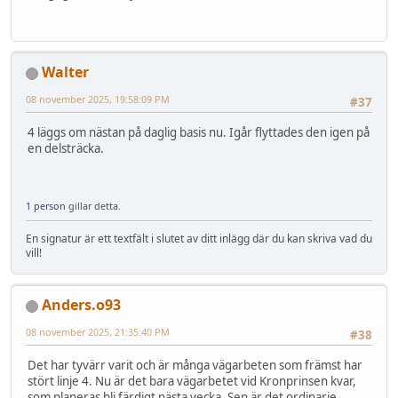
Walter
08 november 2025, 19:58:09 PM
#37
4 läggs om nästan på daglig basis nu. Igår flyttades den igen på
en delsträcka.
1 person
gillar detta.
En signatur är ett textfält i slutet av ditt inlägg där du kan skriva vad du
vill!
Anders.o93
08 november 2025, 21:35:40 PM
#38
Det har tyvärr varit och är många vägarbeten som främst har
stört linje 4. Nu är det bara vägarbetet vid Kronprinsen kvar,
som planeras bli färdigt nästa vecka. Sen är det ordinarie