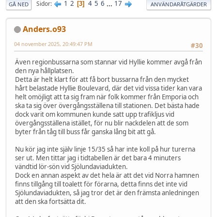
1
2
4
5
6
...
17
Sidor
3
GÅ NED
ANVÄNDARÅTGÄRDER
Anders.o93
04 november 2025, 20:49:47 PM
#30
Även regionbussarna som stannar vid Hyllie kommer avgå från
den nya hållplatsen.
Detta är helt klart för att få bort bussarna från den mycket
hårt belastade Hyllie Boulevard, där det vid vissa tider kan vara
helt omöjligt att ta sig fram när folk kommer från Emporia och
ska ta sig över övergångsställena till stationen. Det bästa hade
dock varit om kommunen kunde satt upp trafikljus vid
övergångsställena istället, för nu blir nackdelen att de som
byter från tåg till buss får ganska lång bit att gå.
Nu kör jag inte själv linje 15/35 så har inte koll på hur turerna
ser ut. Men tittar jag i tidtabellen är det bara 4 minuters
vändtid lör-sön vid Sjölundaviadukten.
Dock en annan aspekt av det hela är att det vid Norra hamnen
finns tillgång till toalett för förarna, detta finns det inte vid
Sjölundaviadukten, så jag tror det är den främsta anledningen
att den ska fortsätta dit.