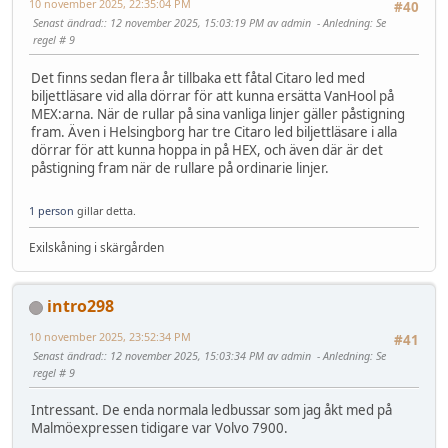
10 november 2025, 22:35:04 PM
#40
Senast ändrad:
: 12 november 2025, 15:03:19 PM av admin
Anledning
: Se
regel # 9
Det finns sedan flera år tillbaka ett fåtal Citaro led med
biljettläsare vid alla dörrar för att kunna ersätta VanHool på
MEX:arna. När de rullar på sina vanliga linjer gäller påstigning
fram. Även i Helsingborg har tre Citaro led biljettläsare i alla
dörrar för att kunna hoppa in på HEX, och även där är det
påstigning fram när de rullare på ordinarie linjer.
1 person
gillar detta.
Exilskåning i skärgården
intro298
10 november 2025, 23:52:34 PM
#41
Senast ändrad:
: 12 november 2025, 15:03:34 PM av admin
Anledning
: Se
regel # 9
Intressant. De enda normala ledbussar som jag åkt med på
Malmöexpressen tidigare var Volvo 7900.