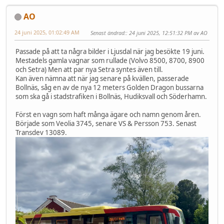
AO
24 juni 2025, 01:02:49 AM
Senast ändrad:
: 24 juni 2025, 12:51:32 PM av AO
Passade på att ta några bilder i Ljusdal när jag besökte 19 juni.
Mestadels gamla vagnar som rullade (Volvo 8500, 8700, 8900
och Setra) Men att par nya Setra syntes även till.
Kan även nämna att när jag senare på kvällen, passerade
Bollnäs, såg en av de nya 12 meters Golden Dragon bussarna
som ska gå i stadstrafiken i Bollnäs, Hudiksvall och Söderhamn.
Först en vagn som haft många ägare och namn genom åren.
Började som Veolia 3745, senare VS & Persson 753. Senast
Transdev 13089.