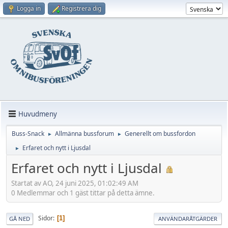
Logga in
Registrera dig
Huvudmeny
Buss-Snack
Allmänna bussforum
Generellt om bussfordon
►
►
Erfaret och nytt i Ljusdal
►
Erfaret och nytt i Ljusdal
Startat av AO, 24 juni 2025, 01:02:49 AM
0 Medlemmar och 1 gäst tittar på detta ämne.
Sidor
1
GÅ NED
ANVÄNDARÅTGÄRDER