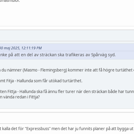
 småsmulor.
t 30 maj 2025, 12:11:19 PM
nke på att en del av sträckan ska trafikeras av Spårväg syd.
 du nämner (Masmo - Flemingsberg) kommer inte att få högre turtäthet en
mt Fitja - Hallunda som får utökad turtärthet.
 biten Fittja - Hallunda ska få ännu fler turer när den sträckan både har tun
n vända redan i Fittja?
t kalla det för "Expressbuss" men det har ju funnits planer på att bygga ut 