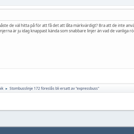
ste de väl hitta på för att få det att låta märkvärdigt? Bra att de inte anv
jerna är ju idag knappast kända som snabbare linjer än vad de vanliga röd
ik
Stombusslinje 172 föreslås bli ersatt av "expressbuss"
►