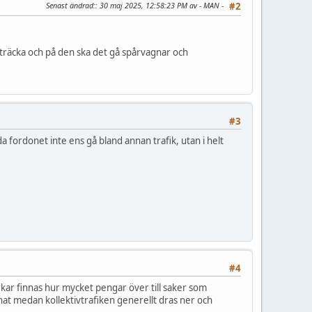
Senast ändrad:
: 30 maj 2025, 12:58:23 PM av - MAN -
#2
träcka och på den ska det gå spårvagnar och
#3
a fordonet inte ens gå bland annan trafik, utan i helt
#4
verkar finnas hur mycket pengar över till saker som
nat medan kollektivtrafiken generellt dras ner och