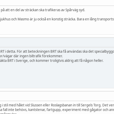
på att en del av sträckan ska trafikeras av Spårväg syd.
jukhus och Masmo är ju också en konstig sträcka. Bara en lång transports
BRT i detta. För att beteckningen BRT ska få användas ska det specialbyggd
or/vägar där ingen biltrafik förekommer.
äkta BRT i Sverige, och kommer troligtvis aldrig att få någon heller.
g i stil med hålet vid Slussen eller Roslagsbanan in till Sergels Torg. Det 
sa fall inte behövs, kantstenar, fartgupp, experiment med gågator och an