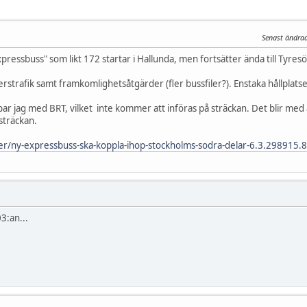
Senast ändrad
xpressbuss" som likt 172 startar i Hallunda, men fortsätter ända till Tyresö
rstrafik samt framkomlighetsåtgärder (fler bussfiler?). Enstaka hållplatse
r jag med BRT, vilket inte kommer att införas på sträckan. Det blir med
sträckan.
ter/ny-expressbuss-ska-koppla-ihop-stockholms-sodra-delar-6.3.298915
3:an...