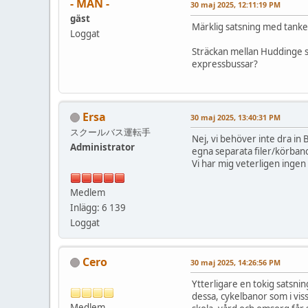
- MAN -
30 maj 2025, 12:11:19 PM
gäst
Märklig satsning med tanke 
Loggat
Sträckan mellan Huddinge s
expressbussar?
Ersa
30 maj 2025, 13:40:31 PM
スクールバス運転手
Nej, vi behöver inte dra in 
Administrator
egna separata filer/körban
Vi har mig veterligen ingen 
Medlem
Inlägg: 6 139
Loggat
Cero
30 maj 2025, 14:26:56 PM
Ytterligare en tokig satsnin
dessa, cykelbanor som i vis
Medlem