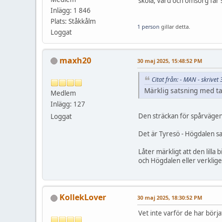
skola, vård och omsorg får
Inlägg: 1 846
Plats: Ståkkålm
1 person
gillar detta.
Loggat
maxh20
30 maj 2025, 15:48:52 PM
Citat från: - MAN - skrive
Märklig satsning med ta
Medlem
Inlägg: 127
Den sträckan för spårvägen
Loggat
Det är Tyresö - Högdalen sa
Låter märkligt att den lilla
och Högdalen eller verklige
KollekLover
30 maj 2025, 18:30:52 PM
Vet inte varför de har börja