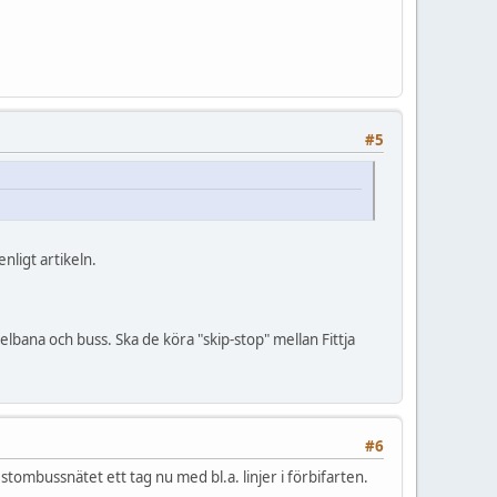
#5
ligt artikeln.
nelbana och buss. Ska de köra "skip-stop" mellan Fittja
#6
stombussnätet ett tag nu med bl.a. linjer i förbifarten.