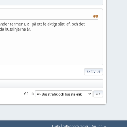
#8
änder termen BRT på ett felaktigt sätt iaf, och det
a busslinjerna är.
SKRIV UT
Gå till
|
|
Hjälp
Villkor och regler
Gå upp ▲