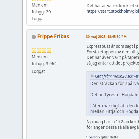
Medlem
Det här är väl en konkretise
https://start.stockholm/gl
Inlägg: 20
Loggat
Frippe Fribas
30 maj 2025, 18:45:50 PM
Expressbuss är som sagt i p
Första etappen av den till s
Medlem
Det har även varit på tapete
så jag antar att det projekte
Inlägg: 3 964
Loggat
Citat från: maxh20 skrive
Den sträckan för spårvä
Det är Tyresö - Högdalen
Låter märkligt att den l
mellan Fittja och Högdal
Nja, idag har ju 172:an kort
förlänger dessa så alla avgån
1 person
gillar detta.