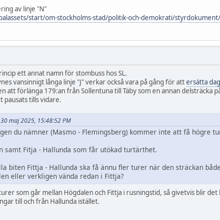
ring av linje "N"
obalassets/start/om-stockholms-stad/politik-och-demokrati/styrdokument
rincip ett annat namn för stombuss hos SL.
ynes vansinnigt långa linje "J" verkar också vara på gång för att
ersätta da
n att förlänga 179:an från Sollentuna till Täby som en annan delsträcka på 
t pausats tills vidare.
t 30 maj 2025, 15:48:52 PM
gen du nämner (Masmo - Flemingsberg) kommer inte att få högre turt
 samt Fitja - Hallunda som får utökad turtärthet.
illa biten Fittja - Hallunda ska få ännu fler turer när den sträckan bå
en eller verkligen vända redan i Fittja?
turer som går mellan Högdalen och Fittja i rusningstid, så givetvis blir d
gar till och från Hallunda istället.