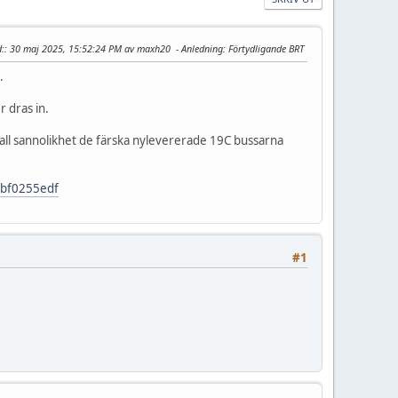
:
: 30 maj 2025, 15:52:24 PM av maxh20
Anledning
: Förtydligande BRT
.
r dras in.
 all sannolikhet de färska nylevererade 19C bussarna
.8bf0255edf
#1