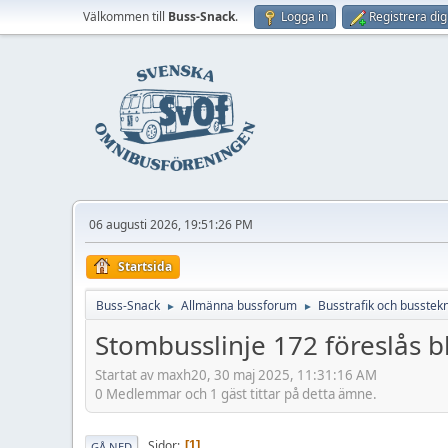
Välkommen till
Buss-Snack
.
Logga in
Registrera dig
06 augusti 2026, 19:51:26 PM
Startsida
Buss-Snack
Allmänna bussforum
Busstrafik och busstekn
►
►
Stombusslinje 172 föreslås bl
Startat av maxh20, 30 maj 2025, 11:31:16 AM
0 Medlemmar och 1 gäst tittar på detta ämne.
Sidor
1
GÅ NED