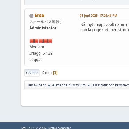
Ersa
01 juni 2025, 17:26:46 PM
スクールバス運転手
Nåt nytt hippt coolt namn må
Administrator
gamla projektet med stomlin
Medlem
Inlägg: 6 139
Loggat
Sidor
1
GÅ UPP
Buss-Snack
Allmänna bussforum
Busstrafik och busstekn
►
►
,
SMF 2.1.6 © 2025
Simple Machines