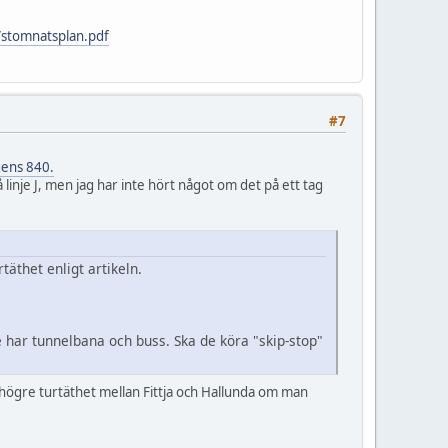
/stomnatsplan.pdf
#7
gens 840.
linje J, men jag har inte hört något om det på ett tag
äthet enligt artikeln.
de har tunnelbana och buss. Ska de köra "skip-stop"
et högre turtäthet mellan Fittja och Hallunda om man