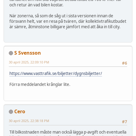
och retur än vad bilen kostar.
När zonerna, så som de såg ut i sista versionen innan de
försvann helt, var en resa på tvären, där kollektivtrafikutbudet
är sämre, åtminstone billigare jämfört med att åka in till city.
S Svensson
30 april 2025, 22:09:10 PM
#6
https://www.vasttrafik.se/biljetter/dygnsbiljetter/
Förra meddelandet krånglar lite.
Cero
30 april 2025, 22:38:18 PM
#7
Till bilkostnaden måste man också lägga p-avgift och eventuella