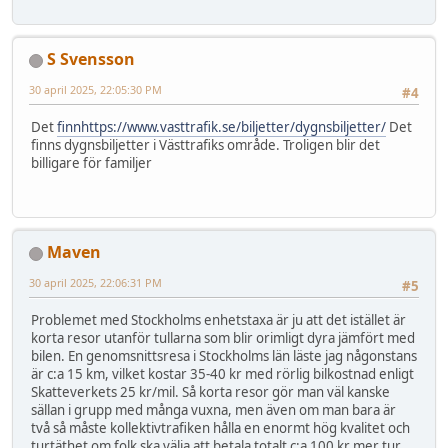
S Svensson
30 april 2025, 22:05:30 PM
#4
Det
finnhttps://www.vasttrafik.se/biljetter/dygnsbiljetter/
Det
finns dygnsbiljetter i Västtrafiks område. Troligen blir det
billigare för familjer
Maven
30 april 2025, 22:06:31 PM
#5
Problemet med Stockholms enhetstaxa är ju att det istället är
korta resor utanför tullarna som blir orimligt dyra jämfört med
bilen. En genomsnittsresa i Stockholms län läste jag någonstans
är c:a 15 km, vilket kostar 35-40 kr med rörlig bilkostnad enligt
Skatteverkets 25 kr/mil. Så korta resor gör man väl kanske
sällan i grupp med många vuxna, men även om man bara är
två så måste kollektivtrafiken hålla en enormt hög kvalitet och
turtäthet om folk ska välja att betala totalt c:a 100 kr mer tur