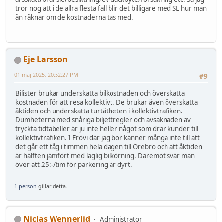
tror nog att i de allra flesta fall blir det billigare med SL hur man
än räknar om de kostnaderna tas med.
Eje Larsson
01 maj 2025, 20:52:27 PM
#9
Bilister brukar underskatta bilkostnaden och överskatta
kostnaden för att resa kollektivt. De brukar även överskatta
åktiden och underskatta turtätheten i kollektivtrafiken.
Dumheterna med snåriga biljettregler och avsaknaden av
tryckta tidtabeller är ju inte heller något som drar kunder till
kollektivtrafiken. I Frövi där jag bor känner många inte till att
det går ett tåg i timmen hela dagen till Örebro och att åktiden
är hälften jämfört med laglig bilkörning. Däremot svär man
över att 25:-/tim för parkering är dyrt.
1 person
gillar detta.
Niclas Wennerlid
Administrator