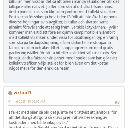
biltullar, men visst är det så att bilen i många situationer blir det
billigare alternativet. Ju fler som ska ut och åka tillsammans,
desto mindre kostsam blir bilen jämfört med kollektivtrafiken.
Politikerna försöker ju hela tiden få folk att inte åka bil genom
diverse höjningar av p-avgifter, biltullar och skatter, samt
allmänt försvårande att ta sig fram. Särskilt i citykärnan. Tyvärr
kommer man alltid att föra en ojämn kamp mot bilen jämfört
med kollektivtrafiken under vissa förutsättningar, typ en familj
som ska på lördagsshopping, då en sådan hellre stoppar in
familjen i bilen och åker till ett shoppingcentrum med gratis
parkering istället för att ta bil eller kollektivtrafik in till city. Sen
finns ju andra faktorer än priset med i spelet som kan göra att
kollektivtrafiken väljs istället för bilen även om det kostar
något mera för den enskilda resan.
virtual1
01 maj 2025, 10:06:02 AM
#8
I fallet med bilen så blir det ju inte helt rättvist att jämföra, för
att det ska gå att göra så krävs ju en rättvis beräkning av
kostnaden med både inköp av bil/
årsskatt/bränsle/besiktning/ev däckbyte/försäkring etc. Så jag