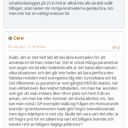
schablonbeloppet på 25 kr/mil är alltså inte alls särskilt snålt
tilltaget, utan täcker de rörliga kostnaderna ganska bra, om
man inte har en väldigt exklusiv bil.
Cero
02 maj 2025, 11:19:58 AM
#12
Exakt, det är inte helt lätt att beräkna kostnaden för att
använda en bil man redan har. Det är också många parametrar
som avgör om bil eller kollektivtrafik är det bästa alternativet i
olika situationer och det går inte heller att bara jämföra den
faktiska restiden med exempelvis tåg eller tunnelbana och bil.
Det tillkommer ju parametrar som gångtid till/från station, när
man vill/behöver åka relativt tidtabellen, om man har ärenden
som gör att man enklare åker till en plats och hem från en
annan, om man har eller kommer att dricka alkohol, etc. Sen
kan man också i GP-exemplet ställa sig frågan om motsvarande
boende i grannkommunen hade gett högre boendekostnad
men lägre biljettpris in mot city. Skulle det vara värt det eller är
ett högre pris för en sällanresa värt ett billigare boende och
kanske rent av billigare dagliga jobbresor?