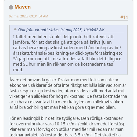
Maven
02 maj 2025, 09:31:34 AM
#11
Citat från: virtual1 skrivet 01 maj 2025, 10:06:02 AM
I fallet med bilen så blir det ju inte helt rättvist att
jämföra, för att det ska gå att göra så krävs ju en
rättvis beräkning av kostnaden med både inköp av bil/
årsskatt/bränsle/besiktning/ev däckbyte/försäkring etc.
Så jag tror nog att i de allra flesta fall blir det billigare
med SL hur man än räknar om de kostnaderna tas
med.
Även det omvända gäller. Pratar man med folk som inte är
ekonomer, så klarar de ofta inte riktigt att hålla isär vad som är
fasta resp. rörliga kostnader, utan dividerar allt med antal mil,
vilket ger en alldeles för hög milkostnad. De fasta kostnaderna
är ju bara relevanta att ta med i kalkylen om kollektivtrafiken
är så bra och billig att man helt kan göra sig av med bilen.
För en leasingbil blir det lite tydligare. Den rörliga kostnaden
för övermil brukar vara 10-15 kr/mil (exkl. drivmedel förstås).
Planerar man i förväg och utökar med fler mil redan när man
tecknar avtalet, så kostar det bara 3-5 kr/mil. Det skattefria