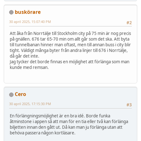
buskörare
30 april 2025, 15:07:40 PM
#2
Att åka från Norrtälje till Stockholm city på 75 min är nog precis
på gnällen. 676 tar 65-70 min om allt går som det ska. Att byta
till tunnelbanan hinner man oftast, men till annan buss i city blir
tight. Väldigt många byter från andra linjer till 676 i Norrtälje,
då går det inte.
Jag tycker det borde finnas en möjlighet att förlänga som man
kunde med remsan.
Cero
30 april 2025, 17:15:30 PM
#3
En förlängningsmöjlighet är en bra idé. Borde funka
åtminstone i appen så att man för en tia eller två kan förlänga
biljetten innan den gått ut. Då kan man ju förlänga utan att
behöva passera någon kortläsare.