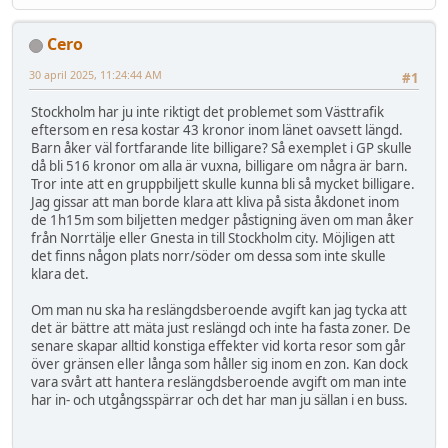
Cero
30 april 2025, 11:24:44 AM
#1
Stockholm har ju inte riktigt det problemet som Västtrafik
eftersom en resa kostar 43 kronor inom länet oavsett längd.
Barn åker väl fortfarande lite billigare? Så exemplet i GP skulle
då bli 516 kronor om alla är vuxna, billigare om några är barn.
Tror inte att en gruppbiljett skulle kunna bli så mycket billigare.
Jag gissar att man borde klara att kliva på sista åkdonet inom
de 1h15m som biljetten medger påstigning även om man åker
från Norrtälje eller Gnesta in till Stockholm city. Möjligen att
det finns någon plats norr/söder om dessa som inte skulle
klara det.
Om man nu ska ha reslängdsberoende avgift kan jag tycka att
det är bättre att mäta just reslängd och inte ha fasta zoner. De
senare skapar alltid konstiga effekter vid korta resor som går
över gränsen eller långa som håller sig inom en zon. Kan dock
vara svårt att hantera reslängdsberoende avgift om man inte
har in- och utgångsspärrar och det har man ju sällan i en buss.