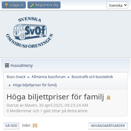
Logga in
Registrera dig
Huvudmeny
Buss-Snack
Allmänna bussforum
Busstrafik och bussteknik
►
►
Höga biljettpriser för familj
►
Höga biljettpriser för familj
Startat av Maven, 30 april 2025, 09:23:24 AM
0 Medlemmar och 1 gäst tittar på detta ämne.
Sidor
1
GÅ NED
ANVÄNDARÅTGÄRDER