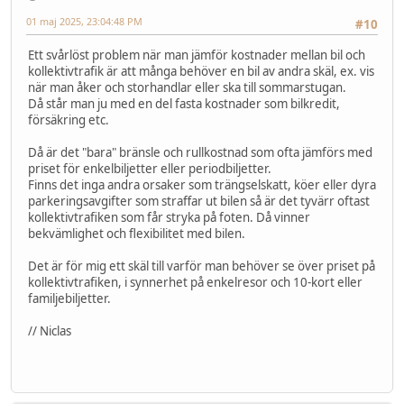
01 maj 2025, 23:04:48 PM
#10
Ett svårlöst problem när man jämför kostnader mellan bil och
kollektivtrafik är att många behöver en bil av andra skäl, ex. vis
när man åker och storhandlar eller ska till sommarstugan.
Då står man ju med en del fasta kostnader som bilkredit,
försäkring etc.
Då är det "bara" bränsle och rullkostnad som ofta jämförs med
priset för enkelbiljetter eller periodbiljetter.
Finns det inga andra orsaker som trängselskatt, köer eller dyra
parkeringsavgifter som straffar ut bilen så är det tyvärr oftast
kollektivtrafiken som får stryka på foten. Då vinner
bekvämlighet och flexibilitet med bilen.
Det är för mig ett skäl till varför man behöver se över priset på
kollektivtrafiken, i synnerhet på enkelresor och 10-kort eller
familjebiljetter.
// Niclas