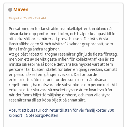
Maven
30 april 2025, 09:23:24 AM
Prissättningen för länstrafikens enkelbiljetter kan ibland nå
absurda belopp jämfört med bilen, och hjälper knappast till för
att locka sällanresenärer att prova bussen. De två största
länstrafikbolagen SL och Västtrafik saknar grupprabatt, som
finns i många andra regioner.
Att ge bäst rabatt till trogna resenärer gör ju de flesta företag,
men om ett av de viktigaste målen för kollektivtrafiken är att
minska bilresorna så borde det vara lika mycket värt att fem
personer tar bussen istället för bilen en gång i veckan, som att
en person åker fem gånger i veckan. Därför borde
enkelbiljetter, åtminstone för den som reser någotsånär
regelbundet, ha motsvarande subvention som periodkort. Att
enkelbiljetter ska vara så mycket dyrare är en kvarleva från
när det fanns biljettförsäljning ombord, och man ville styra
resenärerna till att köpa biljett på annat sätt.
Absurt att buss tur och retur till stan för vår familj kostar 800
kronor! | Göteborgs-Posten