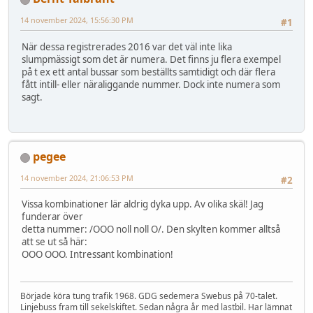
14 november 2024, 15:56:30 PM
#1
När dessa registrerades 2016 var det väl inte lika
slumpmässigt som det är numera. Det finns ju flera exempel
på t ex ett antal bussar som beställts samtidigt och där flera
fått intill- eller näraliggande nummer. Dock inte numera som
sagt.
pegee
14 november 2024, 21:06:53 PM
#2
Vissa kombinationer lär aldrig dyka upp. Av olika skäl! Jag
funderar över
detta nummer: /OOO noll noll O/. Den skylten kommer alltså
att se ut så här:
OOO OOO. Intressant kombination!
Började köra tung trafik 1968. GDG sedemera Swebus på 70-talet.
Linjebuss fram till sekelskiftet. Sedan några år med lastbil. Har lämnat