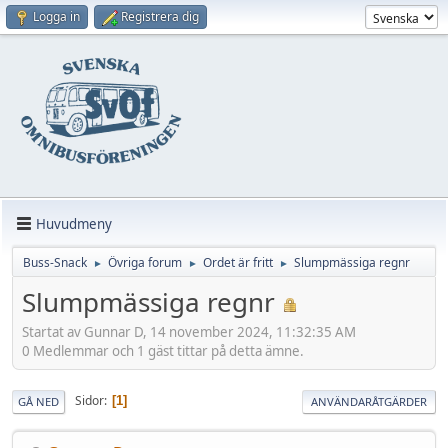
Logga in
Registrera dig
Huvudmeny
Buss-Snack
Övriga forum
Ordet är fritt
Slumpmässiga regnr
►
►
►
Slumpmässiga regnr
Startat av Gunnar D, 14 november 2024, 11:32:35 AM
0 Medlemmar och 1 gäst tittar på detta ämne.
Sidor
1
GÅ NED
ANVÄNDARÅTGÄRDER