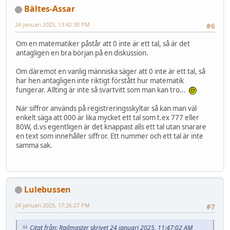
Bältes-Assar
24 januari 2025, 13:42:30 PM
#6
Om en matematiker påstår att 0 inte är ett tal, så är det
antagligen en bra början på en diskussion.
Om däremot en vanlig människa säger att 0 inte är ett tal, så
har hen antagligen inte riktigt förstått hur matematik
fungerar. Allting är inte så svartvitt som man kan tro...
När siffror används på registreringsskyltar så kan man väl
enkelt säga att 000 är lika mycket ett tal som t.ex 777 eller
80W, d.vs egentligen är det knappast alls ett tal utan snarare
en text som innehåller siffror. Ett nummer och ett tal är inte
samma sak.
Lulebussen
24 januari 2025, 17:26:27 PM
#7
Citat från: Railmaster skrivet 24 januari 2025, 11:47:02 AM