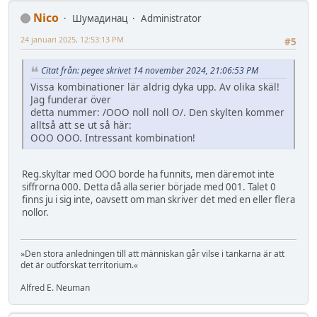
Nico
Шумадинац
Administrator
24 januari 2025, 12:53:13 PM
#5
Citat från: pegee skrivet 14 november 2024, 21:06:53 PM
Vissa kombinationer lär aldrig dyka upp. Av olika skäl!
Jag funderar över
detta nummer: /OOO noll noll O/. Den skylten kommer
alltså att se ut så här:
OOO OOO. Intressant kombination!
Reg.skyltar med OOO borde ha funnits, men däremot inte
siffrorna 000. Detta då alla serier började med 001. Talet 0
finns ju i sig inte, oavsett om man skriver det med en eller flera
nollor.
»Den stora anledningen till att människan går vilse i tankarna är att
det är outforskat territorium.«
Alfred E. Neuman