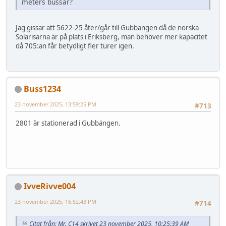
meters bussar?
Jag gissar att 5622-25 åter/går till Gubbängen då de norska
Solarisarna är på plats i Eriksberg, man behöver mer kapacitet
då 705:an får betydligt fler turer igen.
Buss1234
23 november 2025, 13:59:25 PM
#713
2801 är stationerad i Gubbängen.
IvveRivve004
23 november 2025, 16:52:43 PM
#714
Citat från: Mr. C14 skrivet 23 november 2025, 10:25:39 AM