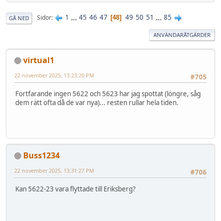
1
...
45
46
47
49
50
51
...
85
Sidor
48
GÅ NED
ANVÄNDARÅTGÄRDER
virtual1
22 november 2025, 13:23:20 PM
#705
Fortfarande ingen 5622 och 5623 har jag spottat (löngre, såg
dem rätt ofta då de var nya)... resten rullar hela tiden.
Buss1234
22 november 2025, 13:31:27 PM
#706
Kan 5622-23 vara flyttade till Eriksberg?