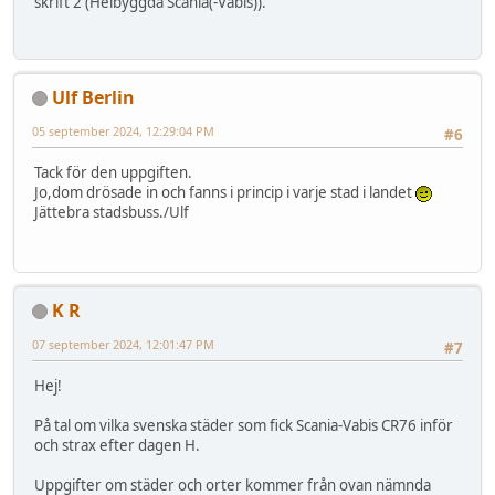
skrift 2 (Helbyggda Scania(-Vabis)).
Ulf Berlin
05 september 2024, 12:29:04 PM
#6
Tack för den uppgiften.
Jo,dom drösade in och fanns i princip i varje stad i landet
Jättebra stadsbuss./Ulf
K R
07 september 2024, 12:01:47 PM
#7
Hej!
På tal om vilka svenska städer som fick Scania-Vabis CR76 inför
och strax efter dagen H.
Uppgifter om städer och orter kommer från ovan nämnda