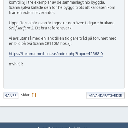
kom till SJ i tre exemplar av de sammanlagt nio byggda.
Scania själva kallade den för helbyggd trots att karossen kom
från en extern leverantör.
Uppgifterna här ovan är tagna ur den även tidigare brukade
SvOf skrift nr 2
. Ett bra referensverk!
Vi avslutar så med en länk till en tidigare tråd på forumet med
en bild på två Scania CR110M hos SJ:
https://forum.omnibuss.se/index.php?topic=42568.0
mvh K R
Sidor
1
GÅ UPP
ANVÄNDARÅTGÄRDER