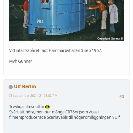
Vid infartsspåret mot Hammarbyhallen 3 sep 1967.
Mvh Gunnar
Ulf Berlin
03 september 2024, 21:05:02 PM
#3
Trevliga filmsnuttar
Svårt att höra,men hur många CR76or(som visas i
filmen)producerade ScaniaVabis till högeromläggningen?/Ulf