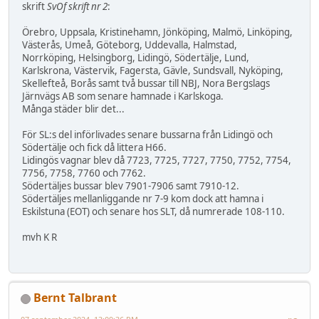
skrift
SvOf skrift nr 2
:
Örebro, Uppsala, Kristinehamn, Jönköping, Malmö, Linköping,
Västerås, Umeå, Göteborg, Uddevalla, Halmstad,
Norrköping, Helsingborg, Lidingö, Södertälje, Lund,
Karlskrona, Västervik, Fagersta, Gävle, Sundsvall, Nyköping,
Skellefteå, Borås samt två bussar till NBJ, Nora Bergslags
Järnvägs AB som senare hamnade i Karlskoga.
Många städer blir det...
För SL:s del införlivades senare bussarna från Lidingö och
Södertälje och fick då littera H66.
Lidingös vagnar blev då 7723, 7725, 7727, 7750, 7752, 7754,
7756, 7758, 7760 och 7762.
Södertäljes bussar blev 7901-7906 samt 7910-12.
Södertäljes mellanliggande nr 7-9 kom dock att hamna i
Eskilstuna (EOT) och senare hos SLT, då numrerade 108-110.
mvh K R
Bernt Talbrant