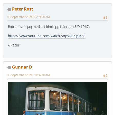
Peter Rost
03 september 2024, 05:39:58 AM
#1
Bidrar även jag med ett filmklipp från den 3/9 1967:
https://www.youtube.com/watch?v=pVR85jpTcn8
//Peter
Gunnar D
03 september 2024, 10:56:20 AM
#2