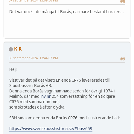
07 september 2024, 13:09:36 PM
#8
Det var dock inte många till Borås, närmare bestämt bara en...
K R
08 september 2024, 13:44:07 PM
#9
Hej!
Visst var det på det viset! En enda CR76 levererades till
Stadsbussar i Borås AB.
Denna enda Borås-vagn hamnade sedan för övrigt 1974 i
Malmö, där med
inv.nr
254 som ersättning för en tidigare
CR76 med samma nummer,
som skrotades då efter olycka.
SBH-sida om denna enda Borås-CR76 med illustrerande bild:
https://www.svenskbusshistoria.se/#bus/659