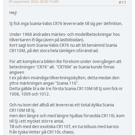
09 september 2024, 00:06:15 AM
#11
Hej!
SJ fick inga Scania-Vabis CR76 levererade till sig per definition.
Under 1968 ändrades märkes- och modellbeteckningar hos
tillverkaren ifråga (även på lastbilssidan).
Kort sagt kom Scania-Vabis CR76 nu att bli benämnd Scania
CR110M, på det stora hela tämligen oförändrad.
För att komplicera bilden lite förekom under övergången att
beteckningen "CR76" alt. "CR76M" av Scania kunde finnas
angiven
t ex på den invändiga tillverkningsskylten, detta medan den
yttre märkningen angav "Scania 110".
Detta gällde bl a de tre första Scania CR110M till SJ som fick nr
1008, 1009 och 1012.
Och nu kom det alltså att levereras ett tiotal dylika Scania
CR110M till SJ,
men den längre och med längre hjulbas försedda CR110L kom
till SJ i ett mycket större antal.
Till och med den exotiska CR110T, en turistbuss med kaross
från tyska Vetter på CR110L-chassi,