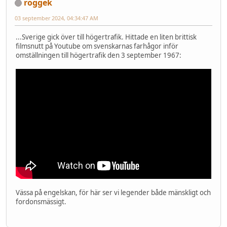
roggek
03 september 2024, 04:34:47 AM
...Sverige gick över till högertrafik. Hittade en liten brittisk
filmsnutt på Youtube om svenskarnas farhågor inför
omställningen till högertrafik den 3 september 1967:
Vässa på engelskan, för här ser vi legender både mänskligt och
fordonsmässigt.