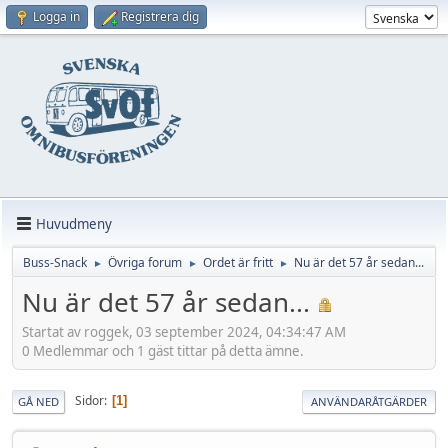
Logga in
Registrera dig
Huvudmeny
Buss-Snack
Övriga forum
Ordet är fritt
Nu är det 57 år sedan...
►
►
►
Nu är det 57 år sedan...
Startat av roggek, 03 september 2024, 04:34:47 AM
0 Medlemmar och 1 gäst tittar på detta ämne.
Sidor
1
GÅ NED
ANVÄNDARÅTGÄRDER