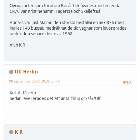
Övriga orter som förutom Borås begåvades med en enda
CR76 var Kristinehamn, Fagersta och Skellefteå.
Annars var just Malmö den största beställaren av CR76 med
inalles 140 bussar, medräknat de tio vagnar som levererades
under den senare delen av 1968.
mvh K R
Ulf Berlin
08 september 2024, 20:38:03 PM
#10
Kul att få veta.
Sedan levererades det ett antal till SJ också?/Ulf
K R