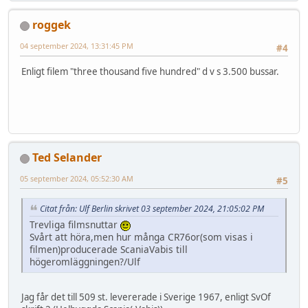
roggek
04 september 2024, 13:31:45 PM
#4
Enligt filem "three thousand five hundred" d v s 3.500 bussar.
Ted Selander
05 september 2024, 05:52:30 AM
#5
Citat från: Ulf Berlin skrivet 03 september 2024, 21:05:02 PM
Trevliga filmsnuttar
Svårt att höra,men hur många CR76or(som visas i
filmen)producerade ScaniaVabis till
högeromläggningen?/Ulf
Jag får det till 509 st. levererade i Sverige 1967, enligt SvOf