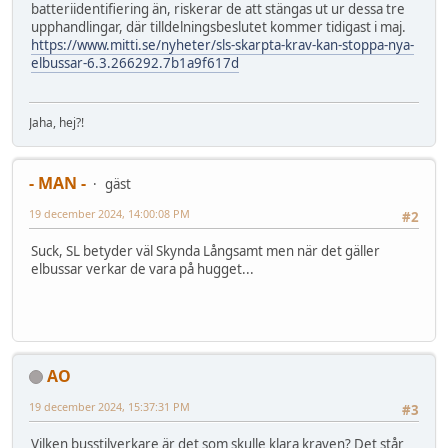
batteriidentifiering än, riskerar de att stängas ut ur dessa tre
upphandlingar, där tilldelningsbeslutet kommer tidigast i maj.
https://www.mitti.se/nyheter/sls-skarpta-krav-kan-stoppa-nya-
elbussar-6.3.266292.7b1a9f617d
Jaha, hej?!
- MAN -
gäst
19 december 2024, 14:00:08 PM
#2
Suck, SL betyder väl Skynda Långsamt men när det gäller
elbussar verkar de vara på hugget...
AO
19 december 2024, 15:37:31 PM
#3
Vilken busstilverkare är det som skulle klara kraven? Det står