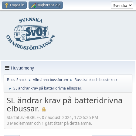
Logga in
Registrera dig
Huvudmeny
Buss-Snack
Allmänna bussforum
Busstrafik och bussteknik
►
►
SL ändrar krav på batteridrivna elbussar.
►
SL ändrar krav på batteridrivna
elbussar.
Startat av -B8RLE-, 07 augusti 2024, 17:26:25 PM
0 Medlemmar och 1 gäst tittar på detta ämne.