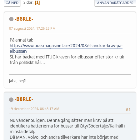
Sidor
1
GÅ NED
ANVÄNDARÅTGÄRDER
-B8RLE-
07 augusti 2024, 17:26:25 PM
På annat tal:
https://www.bussmagasinet.se/2024/08/sl-andrar-krav-pa-
elbussar/
SL har backat med ITUC-kraven för elbussar efter stor kritik
från politiskt håll...
Jaha, hej?!
-B8RLE-
19 december 2024, 06:48:17 AM
#1
Nu vänder SL igen. Denna gång sätter man krav på att
identifiera batterierna för bussar till City/Södertälje/Kallhäll i
minsta detalj.
Då MAN, Volvo, och andra tillverkare har inte börjat med