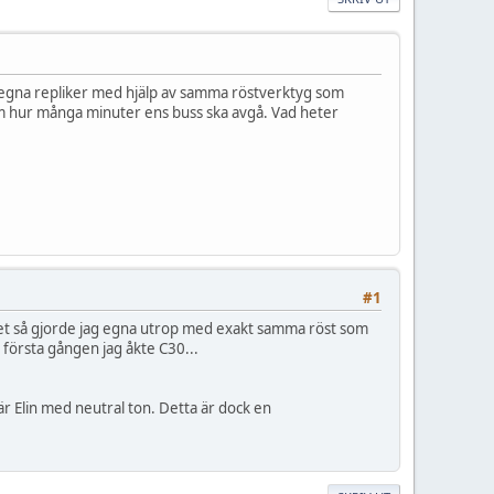
m egna repliker med hjälp av samma röstverktyg som
m hur många minuter ens buss ska avgå. Vad heter
#1
talet så gjorde jag egna utrop med exakt samma röst som
n första gången jag åkte C30...
r Elin med neutral ton. Detta är dock en