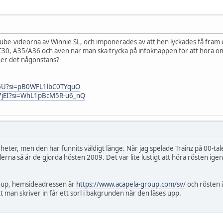
utube-videorna av Winnie SL, och imponerades av att hen lyckades få fra
C30, A35/A36 och även när man ska trycka på infoknappen för att höra o
ner det någonstans?
kE6U?si=pB0WFL1lbC0TYquO
q7jEI?si=WhL1pBcM5R-u6_nQ
 heter, men den har funnits väldigt länge. När jag spelade Trainz på 00-
ilerna så är de gjorda hösten 2009. Det var lite lustigt att höra rösten ige
roup, hemsideadressen är
https://www.acapela-group.com/sv/
och rösten ä
 man skriver in får ett sorl i bakgrunden när den läses upp.