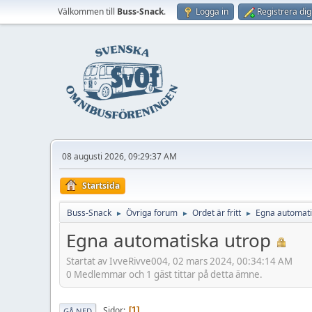
Välkommen till
Buss-Snack
.
Logga in
Registrera dig
08 augusti 2026, 09:29:37 AM
Startsida
Buss-Snack
Övriga forum
Ordet är fritt
Egna automati
►
►
►
Egna automatiska utrop
Startat av IvveRivve004, 02 mars 2024, 00:34:14 AM
0 Medlemmar och 1 gäst tittar på detta ämne.
Sidor
1
GÅ NED