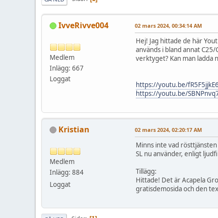
IvveRivve004
02 mars 2024, 00:34:14 AM
Hej! Jag hittade de här Yo
används i bland annat C25/
Medlem
verktyget? Kan man ladda 
Inlägg: 667
Loggat
https://youtu.be/fR5F5jj
https://youtu.be/SBNPnv
Kristian
02 mars 2024, 02:20:17 AM
Minns inte vad rösttjänsten
SL nu använder, enligt ljudf
Medlem
Tillägg:
Inlägg: 884
Hittade! Det är Acapela G
Loggat
gratisdemosida och den text