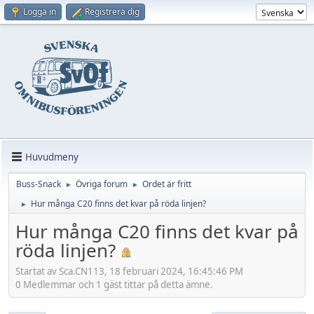
Logga in
Registrera dig
Huvudmeny
Buss-Snack
Övriga forum
Ordet är fritt
►
►
Hur många C20 finns det kvar på röda linjen?
►
Hur många C20 finns det kvar på
röda linjen?
Startat av Sca.CN113, 18 februari 2024, 16:45:46 PM
0 Medlemmar och 1 gäst tittar på detta ämne.