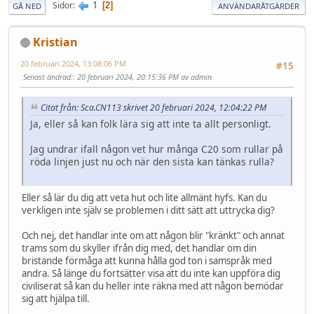
1
Sidor
2
GÅ NED
ANVÄNDARÅTGÄRDER
Kristian
20 februari 2024, 13:08:06 PM
#15
Senast ändrad:
: 20 februari 2024, 20:15:36 PM av admin
Citat från: Sca.CN113 skrivet 20 februari 2024, 12:04:22 PM
Ja, eller så kan folk lära sig att inte ta allt personligt.
Jag undrar ifall någon vet hur många C20 som rullar på
röda linjen just nu och när den sista kan tänkas rulla?
Eller så lär du dig att veta hut och lite allmänt hyfs. Kan du
verkligen inte själv se problemen i ditt sätt att uttrycka dig?
Och nej, det handlar inte om att någon blir "kränkt" och annat
trams som du skyller ifrån dig med, det handlar om din
bristande förmåga att kunna hålla god ton i samspråk med
andra. Så länge du fortsätter visa att du inte kan uppföra dig
civiliserat så kan du heller inte räkna med att någon bemödar
sig att hjälpa till.