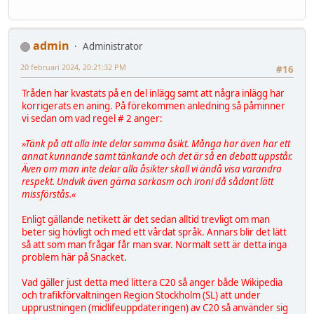
admin
Administrator
20 februari 2024, 20:21:32 PM
#16
Tråden har kvastats på en del inlägg samt att några inlägg har
korrigerats en aning. På förekommen anledning så påminner
vi sedan om vad regel # 2 anger:
»Tänk på att alla inte delar samma åsikt. Många har även har ett
annat kunnande samt tänkande och det är så en debatt uppstår.
Även om man inte delar alla åsikter skall vi ändå visa varandra
respekt. Undvik även gärna sarkasm och ironi då sådant lätt
missförstås.«
Enligt gällande netikett är det sedan alltid trevligt om man
beter sig hövligt och med ett vårdat språk. Annars blir det lätt
så att som man frågar får man svar. Normalt sett är detta inga
problem här på Snacket.
Vad gäller just detta med littera C20 så anger både Wikipedia
och trafikförvaltningen Region Stockholm (SL) att under
upprustningen (midlifeuppdateringen) av C20 så använder sig