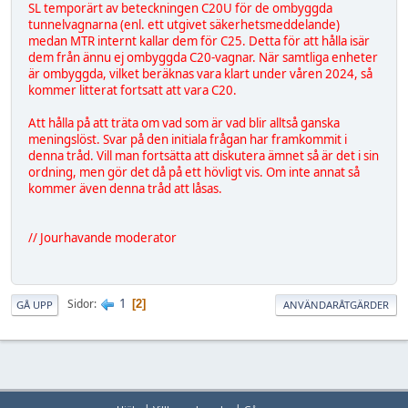
SL temporärt av beteckningen C20U för de ombyggda
tunnelvagnarna (enl. ett utgivet säkerhetsmeddelande)
medan MTR internt kallar dem för C25. Detta för att hålla isär
dem från ännu ej ombyggda C20-vagnar. När samtliga enheter
är ombyggda, vilket beräknas vara klart under våren 2024, så
kommer litterat fortsatt att vara C20.
Att hålla på att träta om vad som är vad blir alltså ganska
meningslöst. Svar på den initiala frågan har framkommit i
denna tråd. Vill man fortsätta att diskutera ämnet så är det i sin
ordning, men gör det då på ett hövligt vis. Om inte annat så
kommer även denna tråd att låsas.
// Jourhavande moderator
1
Sidor
2
GÅ UPP
ANVÄNDARÅTGÄRDER