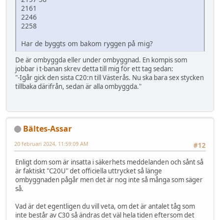
2161
2246
2258
Har de byggts om bakom ryggen på mig?
De är ombyggda eller under ombyggnad. En kompis som
jobbar i t-banan skrev detta till mig för ett tag sedan:
"-Igår gick den sista C20:n till Västerås. Nu ska bara sex stycken
tillbaka därifrån, sedan är alla ombyggda."
Bältes-Assar
20 februari 2024, 11:59:09 AM
#12
Enligt dom som är insatta i säkerhets meddelanden och sånt så
är faktiskt "C20U" det officiella uttrycket så länge
ombyggnaden pågår men det är nog inte så många som säger
så.
Vad är det egentligen du vill veta, om det är antalet tåg som
inte består av C30 så ändras det väl hela tiden eftersom det