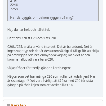
2161
2246
2258
Har de byggts om bakom ryggen på mig?
Nej, du har helt och hållet fel.
Det finns 270 st C20 och 1 st C20F!
C20U/C25, snälla använd inte det. Det är bara dumt. Det är
ingen vagntyp och det är dessutom väldigt tillfälligt för att skilja
på ombyggda och icke ombyggda vagnar, men det är och
kommer alltid att vara bara C20.
Så jag frågar för tredje gången i ordningen:
Någon som vet hur många C20 som rullar på röda linjen? När
är sista dagen? Det vore härligt att få åka med C20 för sista
gången på röda linjen som ett avsked likt C14.
Karsten