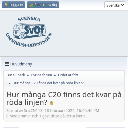
Logga in
Registrera dig
Huvudmeny
Buss-Snack
Övriga forum
Ordet är fritt
►
►
Hur många C20 finns det kvar på röda linjen?
►
Hur många C20 finns det kvar på
röda linjen?
Startat av Sca.CN113, 18 februari 2024, 16:45:46 PM
0 Medlemmar och 1 gäst tittar på detta ämne.