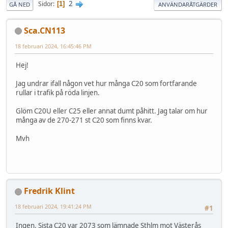
2
Sidor
1
GÅ NED
ANVÄNDARÅTGÄRDER
Sca.CN113
18 februari 2024, 16:45:46 PM
Hej!
Jag undrar ifall någon vet hur många C20 som fortfarande
rullar i trafik på röda linjen.
Glöm C20U eller C25 eller annat dumt påhitt. Jag talar om hur
många av de 270-271 st C20 som finns kvar.
Mvh
Fredrik Klint
18 februari 2024, 19:41:24 PM
#1
Ingen. Sista C20 var 2073 som lämnade Sthlm mot Västerås