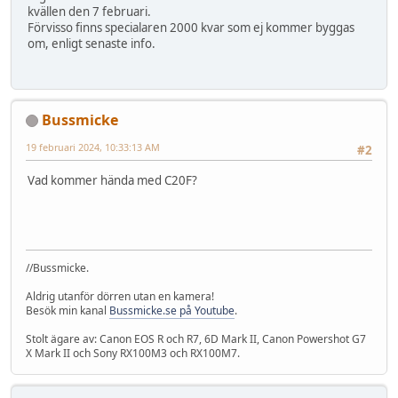
kvällen den 7 februari.
Förvisso finns specialaren 2000 kvar som ej kommer byggas
om, enligt senaste info.
Bussmicke
19 februari 2024, 10:33:13 AM
#2
Vad kommer hända med C20F?
//Bussmicke.
Aldrig utanför dörren utan en kamera!
Besök min kanal
Bussmicke.se på Youtube
.
Stolt ägare av: Canon EOS R och R7, 6D Mark II, Canon Powershot G7
X Mark II och Sony RX100M3 och RX100M7.