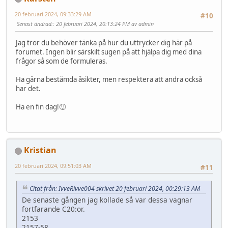
20 februari 2024, 09:33:29 AM
#10
Senast ändrad:
: 20 februari 2024, 20:13:24 PM av admin
Jag tror du behöver tänka på hur du uttrycker dig här på
forumet. Ingen blir särskilt sugen på att hjälpa dig med dina
frågor så som de formuleras.
Ha gärna bestämda åsikter, men respektera att andra också
har det.
Ha en fin dag!🙂
Kristian
20 februari 2024, 09:51:03 AM
#11
Citat från: IvveRivve004 skrivet 20 februari 2024, 00:29:13 AM
De senaste gången jag kollade så var dessa vagnar
fortfarande C20:or.
2153
2157-58