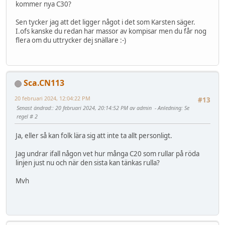
kommer nya C30?
Sen tycker jag att det ligger något i det som Karsten säger.
I.ofs kanske du redan har massor av kompisar men du får nog
flera om du uttrycker dej snällare :-)
Sca.CN113
20 februari 2024, 12:04:22 PM
#13
Senast ändrad:
: 20 februari 2024, 20:14:52 PM av admin
Anledning
: Se
regel # 2
Ja, eller så kan folk lära sig att inte ta allt personligt.
Jag undrar ifall någon vet hur många C20 som rullar på röda
linjen just nu och när den sista kan tänkas rulla?
Mvh