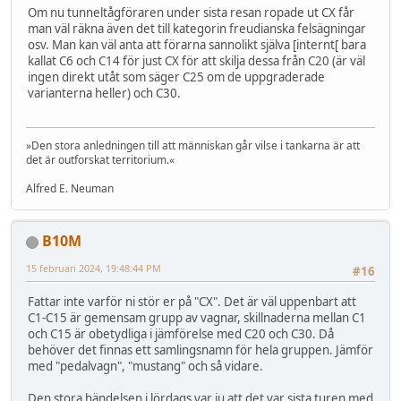
Om nu tunneltågföraren under sista resan ropade ut CX får
man väl räkna även det till kategorin freudianska felsägningar
osv. Man kan väl anta att förarna sannolikt själva [internt[ bara
kallat C6 och C14 för just CX för att skilja dessa från C20 (är väl
ingen direkt utåt som säger C25 om de uppgraderade
varianterna heller) och C30.
»Den stora anledningen till att människan går vilse i tankarna är att
det är outforskat territorium.«
Alfred E. Neuman
B10M
15 februari 2024, 19:48:44 PM
#16
Fattar inte varför ni stör er på "CX". Det är väl uppenbart att
C1-C15 är gemensam grupp av vagnar, skillnaderna mellan C1
och C15 är obetydliga i jämförelse med C20 och C30. Då
behöver det finnas ett samlingsnamn för hela gruppen. Jämför
med "pedalvagn", "mustang" och så vidare.
Den stora händelsen i lördags var ju att det var sista turen med