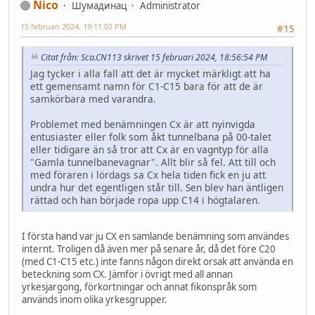
Nico
Шумадинац
Administrator
15 februari 2024, 19:11:02 PM
#15
Citat från: Sca.CN113 skrivet 15 februari 2024, 18:56:54 PM
Jag tycker i alla fall att det är mycket märkligt att ha
ett gemensamt namn för C1-C15 bara för att de är
samkörbara med varandra.
Problemet med benämningen Cx är att nyinvigda
entusiaster eller folk som åkt tunnelbana på 00-talet
eller tidigare än så tror att Cx är en vagntyp för alla
"Gamla tunnelbanevagnar". Allt blir så fel. Att till och
med föraren i lördags sa Cx hela tiden fick en ju att
undra hur det egentligen står till. Sen blev han äntligen
rättad och han började ropa upp C14 i högtalaren.
I första hand var ju CX en samlande benämning som användes
internt. Troligen då även mer på senare år, då det före C20
(med C1-C15 etc.) inte fanns någon direkt orsak att använda en
beteckning som CX. Jämför i övrigt med all annan
yrkesjargong, förkortningar och annat fikonspråk som
används inom olika yrkesgrupper.