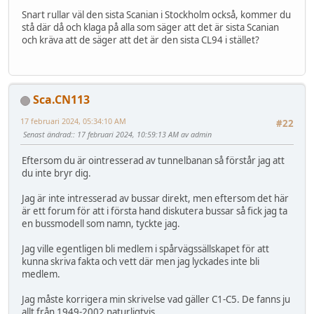
Snart rullar väl den sista Scanian i Stockholm också, kommer du
stå där då och klaga på alla som säger att det är sista Scanian
och kräva att de säger att det är den sista CL94 i stället?
Sca.CN113
17 februari 2024, 05:34:10 AM
#22
Senast ändrad:
: 17 februari 2024, 10:59:13 AM av admin
Eftersom du är ointresserad av tunnelbanan så förstår jag att
du inte bryr dig.
Jag är inte intresserad av bussar direkt, men eftersom det här
är ett forum för att i första hand diskutera bussar så fick jag ta
en bussmodell som namn, tyckte jag.
Jag ville egentligen bli medlem i spårvägssällskapet för att
kunna skriva fakta och vett där men jag lyckades inte bli
medlem.
Jag måste korrigera min skrivelse vad gäller C1-C5. De fanns ju
allt från 1949-2002 naturligtvis.