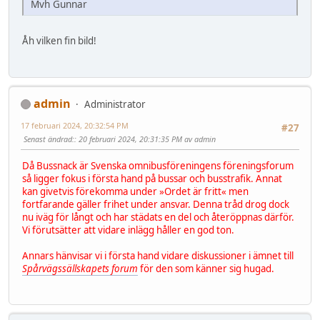
Mvh Gunnar
Åh vilken fin bild!
admin
Administrator
17 februari 2024, 20:32:54 PM
#27
Senast ändrad:
: 20 februari 2024, 20:31:35 PM av admin
Då Bussnack är Svenska omnibusföreningens föreningsforum
så ligger fokus i första hand på bussar och busstrafik. Annat
kan givetvis förekomma under »Ordet är fritt« men
fortfarande gäller frihet under ansvar. Denna tråd drog dock
nu iväg för långt och har städats en del och återöppnas därför.
Vi förutsätter att vidare inlägg håller en god ton.
Annars hänvisar vi i första hand vidare diskussioner i ämnet till
Spårvägssällskapets forum
för den som känner sig hugad.