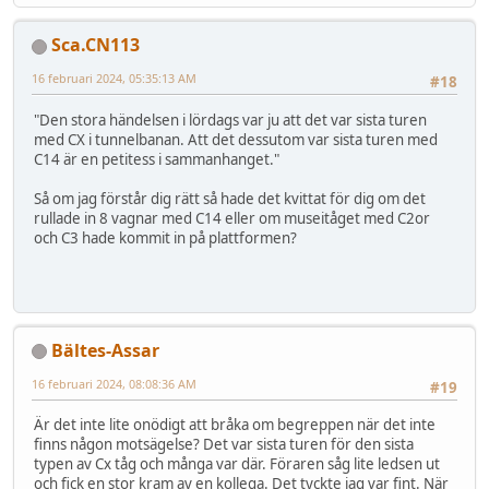
Sca.CN113
16 februari 2024, 05:35:13 AM
#18
"Den stora händelsen i lördags var ju att det var sista turen
med CX i tunnelbanan. Att det dessutom var sista turen med
C14 är en petitess i sammanhanget."
Så om jag förstår dig rätt så hade det kvittat för dig om det
rullade in 8 vagnar med C14 eller om museitåget med C2or
och C3 hade kommit in på plattformen?
Bältes-Assar
16 februari 2024, 08:08:36 AM
#19
Är det inte lite onödigt att bråka om begreppen när det inte
finns någon motsägelse? Det var sista turen för den sista
typen av Cx tåg och många var där. Föraren såg lite ledsen ut
och fick en stor kram av en kollega. Det tyckte jag var fint. När