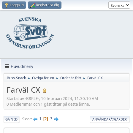
Logga in
Registrera dig
Huvudmeny
Buss-Snack
Övriga forum
Ordet är fritt
Farväl CX
►
►
►
Farväl CX
Startat av -B8RLE-, 10 februari 2024, 11:30:10 AM
0 Medlemmar och 1 gäst tittar på detta ämne.
1
3
Sidor
2
GÅ NED
ANVÄNDARÅTGÄRDER