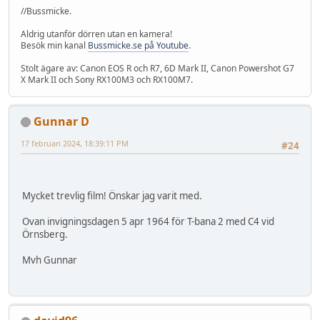
//Bussmicke.
Aldrig utanför dörren utan en kamera!
Besök min kanal
Bussmicke.se på Youtube
.
Stolt ägare av: Canon EOS R och R7, 6D Mark II, Canon Powershot G7
X Mark II och Sony RX100M3 och RX100M7.
Gunnar D
17 februari 2024, 18:39:11 PM
#24
Mycket trevlig film! Önskar jag varit med.
Ovan invigningsdagen 5 apr 1964 för T-bana 2 med C4 vid
Örnsberg.
Mvh Gunnar