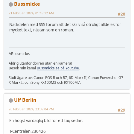
Bussmicke
21 februari 2024, 01:18:12 AM
#28
Nackdelen med SSS forum att det skriv så otroligt alldeles för
mycket text, nästan som en roman.
//Bussmicke.
Aldrig utanför dörren utan en kamera!
Besök min kanal
Bussmicke.se på Youtube
.
Stolt ägare av: Canon EOS R och R7, 6D Mark II, Canon Powershot G7
X Mark II och Sony RX100M3 och RX100M7.
Ulf Berlin
26 februari 2024, 23:39:04 PM
#29
En högst vardaglig bild för ett tag sedan:
T-Centralen 230426