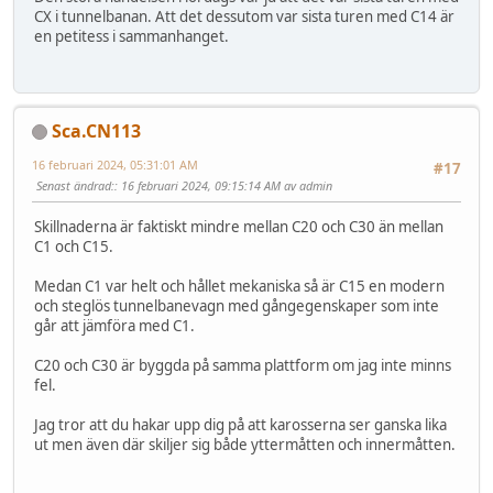
CX i tunnelbanan. Att det dessutom var sista turen med C14 är
en petitess i sammanhanget.
Sca.CN113
16 februari 2024, 05:31:01 AM
#17
Senast ändrad:
: 16 februari 2024, 09:15:14 AM av admin
Skillnaderna är faktiskt mindre mellan C20 och C30 än mellan
C1 och C15.
Medan C1 var helt och hållet mekaniska så är C15 en modern
och steglös tunnelbanevagn med gångegenskaper som inte
går att jämföra med C1.
C20 och C30 är byggda på samma plattform om jag inte minns
fel.
Jag tror att du hakar upp dig på att karosserna ser ganska lika
ut men även där skiljer sig både yttermåtten och innermåtten.