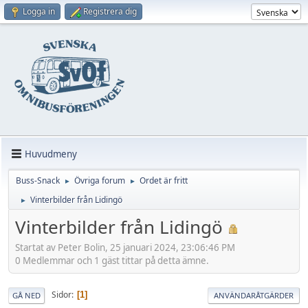
Logga in
Registrera dig
Huvudmeny
Buss-Snack
Övriga forum
Ordet är fritt
►
►
Vinterbilder från Lidingö
►
Vinterbilder från Lidingö
Startat av Peter Bolin, 25 januari 2024, 23:06:46 PM
0 Medlemmar och 1 gäst tittar på detta ämne.
Sidor
1
GÅ NED
ANVÄNDARÅTGÄRDER