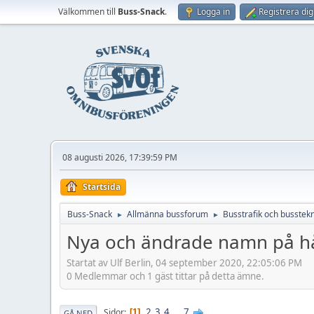
Välkommen till
Buss-Snack
.
Logga in
Registrera dig
08 augusti 2026, 17:39:59 PM
Startsida
Buss-Snack
Allmänna bussforum
Busstrafik och busstekn
►
►
Nya och ändrade namn på hål
Startat av Ulf Berlin, 04 september 2020, 22:05:06 PM
0 Medlemmar och 1 gäst tittar på detta ämne.
2
3
4
...
7
Sidor
1
GÅ NED