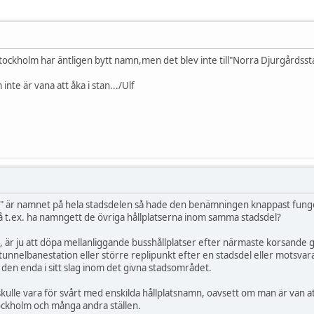
Stockholm har äntligen bytt namn,men det blev inte till"Norra Djurgårdsst
m inte är vana att åka i stan.../Ulf
 är namnet på hela stadsdelen så hade den benämningen knappast funger
då t.ex. ha namngett de övriga hållplatserna inom samma stadsdel?
igt, är ju att döpa mellanliggande busshållplatser efter närmaste korsande
nnelbanestation eller större replipunkt efter en stadsdel eller motsvara
 den enda i sitt slag inom det givna stadsområdet.
kulle vara för svårt med enskilda hållplatsnamn, oavsett om man är van att åk
tockholm och många andra ställen.