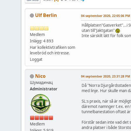
Ulf Berlin
04 september 2020, 22:05:06 PM
Hållplatsen"Gasverket"...i 
utan till"Jaktgatan"
Medlem
Inte särskilt lätt för folk so
Inlägg: 4 893
Har kollektivtrafiken som
levebröd och intresse.
Loggat
Nico
04 september 2020, 23:31:28 PM
Шумадинац
Då "Norra Djurgårdsstaden"
Administrator
med linje. Hur skulle man 
SL:s praxis, när så är möjl
däremot namnger t.ex. en tu
tunnelbanestation oftast är
Förstår sedan inte vad det s
Medlem
andra platser i både Stors
Inlägg: 5 919