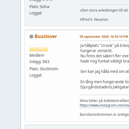
Plats: Solna
»Den stora anledningen till att
Loggat
Alfred E. Neuman
Buzzlover
05 september 2020, 16:34:14 PM
Ja hållplats "Ursvik" på En
fungerar utmärkt.
Medlem
Nu finns det säkert fler e
hade nog funkat väldigt bra
Inlägg: 883
Plats: Stockholm
Sen kan jag hålla med om at
Loggat
En lång men fungerande lösn
Djurgårdsstadens Jaktgata
Mina bilder på Kollektivtrafiken 
https://www.instagram.com/sw
Barndomsdrömmen är äntligen up