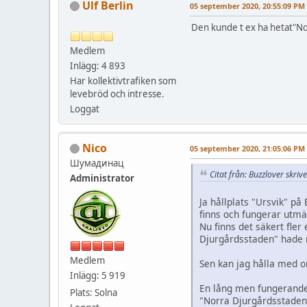
Ulf Berlin
05 september 2020, 20:55:09 PM
Den kunde t ex ha hetat"N
Medlem
Inlägg: 4 893
Har kollektivtrafiken som
levebröd och intresse.
Loggat
Nico
05 september 2020, 21:05:06 PM
Шумадинац
Citat från: Buzzlover skr
Administrator
Ja hållplats "Ursvik" på
finns och fungerar utmä
Nu finns det säkert fle
Djurgårdsstaden" hade n
Medlem
Sen kan jag hålla med om
Inlägg: 5 919
En lång men fungerande 
Plats: Solna
"Norra Djurgårdsstaden