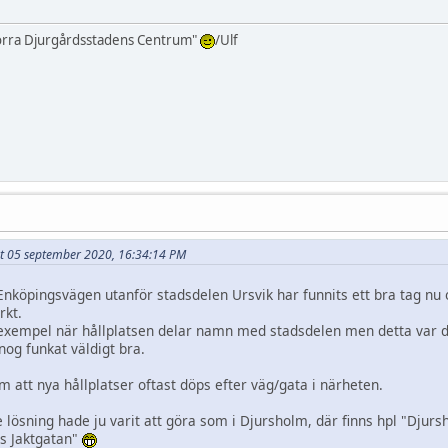
orra Djurgårdsstadens Centrum"
/Ulf
ivet 05 september 2020, 16:34:14 PM
 Enköpingsvägen utanför stadsdelen Ursvik har funnits ett bra tag nu
rkt.
r exempel när hållplatsen delar namn med stadsdelen men detta var d
og funkat väldigt bra.
 att nya hållplatser oftast döps efter väg/gata i närheten.
lösning hade ju varit att göra som i Djursholm, där finns hpl "Djur
s Jaktgatan"