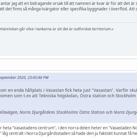
å antar jag att en bidragande orsak till att namnen är kvar är för att det ä
så att det finns så många tvärgator eller specifika byggnader i överflöd. Att
 människan går vilse i tankarna är att det är outforskat territorium.«
5 september 2020, 23:45:46 PM
om en enda hållplats i Vasastan fick heta just "Vasastan". Varför skull
fenomen som t.ex att Tekniska högskolan, Östra station och Stockholm 
allavägen, Norra Djurgårdens Stockholms Östra Station och Norra Djurg
e får heta "Vasastadens centrum", i den norra delen heter en "Vasastaden 
låg centralt i Norra Djurgårdsstaden så hade den ju faktiskt kunnat få 