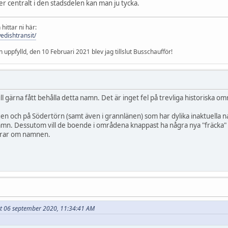
er centralt i den stadsdelen kan man ju tycka.
hittar ni här:
edishtransit/
pfylld, den 10 Februari 2021 blev jag tillslut Busschaufför!
l gärna fått behålla detta namn. Det är inget fel på trevliga historiska 
gen och på Södertörn (samt även i grannlänen) som har dylika inaktuella na
amn. Dessutom vill de boende i områdena knappast ha några nya "fräcka" na
drar om namnen.
ivet 06 september 2020, 11:34:41 AM