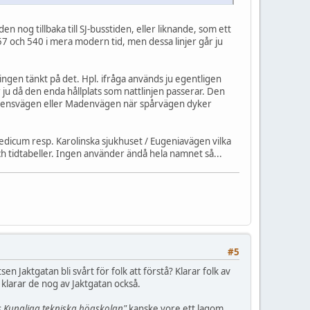
n nog tillbaka till SJ-busstiden, eller liknande, som ett
57 och 540 i mera modern tid, men dessa linjer går ju
ingen tänkt på det. Hpl. ifråga används ju egentligen
r ju då den enda hållplats som nattlinjen passerar. Den
l Milstensvägen eller Madenvägen när spårvägen dyker
omedicum resp. Karolinska sjukhuset / Eugeniavägen vilka
 och tidtabeller. Ingen använder ändå hela namnet så...
#5
en Jaktgatan bli svårt för folk att förstå? Klarar folk av
 klarar de nog av Jaktgatan också.
s Kungliga tekniska högskolan"
kanske vore ett lagom