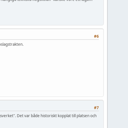
#6
Roslagstrakten.
#7
erket". Det var både historiskt kopplat till platsen och