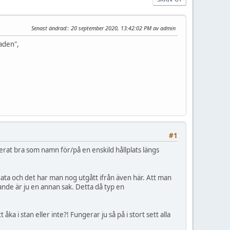
Senast ändrad:
: 20 september 2020, 13:42:02 PM av admin
aden",
#1
at bra som namn för/på en enskild hållplats längs
 gata och det har man nog utgått ifrån även här. Att man
nde är ju en annan sak. Detta då typ en
a i stan eller inte?! Fungerar ju så på i stort sett alla