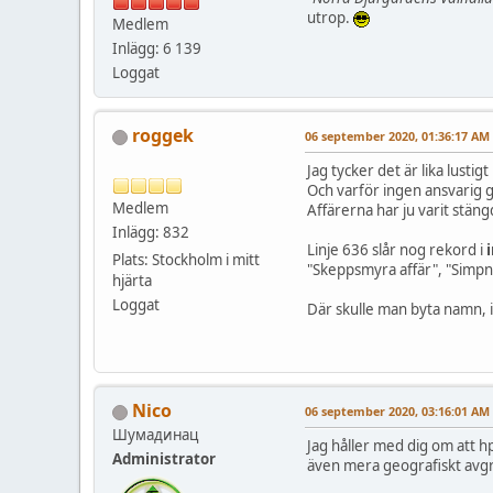
utrop.
Medlem
Inlägg: 6 139
Loggat
roggek
06 september 2020, 01:36:17 AM
Jag tycker det är lika lustig
Och varför ingen ansvarig g
Medlem
Affärerna har ju varit stäng
Inlägg: 832
Linje 636 slår nog rekord i
Plats: Stockholm i mitt
"Skeppsmyra affär", "Simpnä
hjärta
Loggat
Där skulle man byta namn, i
Nico
06 september 2020, 03:16:01 AM
Шумадинац
Jag håller med dig om att h
Administrator
även mera geografiskt avgr