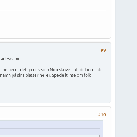
#9
områdesnamn.
mn beror det, precis som Nico skriver, att det inte inte
mn på sina platser heller. Speciellt inte om folk
#10