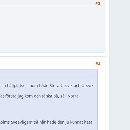
#3
#4
 och hållplatser inom både Stora Ursvik och Ursvik
et första jag kom och tänka på, så "Norra
sholms Sveavägen" så här hade den ju kunnat heta