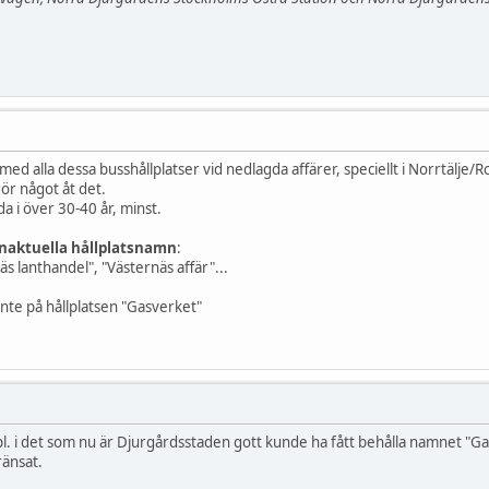
t med alla dessa busshållplatser vid nedlagda affärer, speciellt i Norrtälje/
ör något åt det.
da i över 30-40 år, minst.
inaktuella hållplatsnamn
:
s lanthandel", "Västernäs affär"...
nte på hållplatsen "Gasverket"
pl. i det som nu är Djurgårdsstaden gott kunde ha fått behålla namnet "Gasv
änsat.