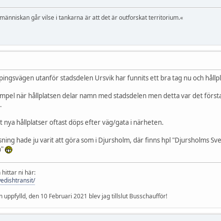
 människan går vilse i tankarna är att det är outforskat territorium.«
köpingsvägen utanför stadsdelen Ursvik har funnits ett bra tag nu och håll
xempel när hållplatsen delar namn med stadsdelen men detta var det först
.
t nya hållplatser oftast döps efter väg/gata i närheten.
ing hade ju varit att göra som i Djursholm, där finns hpl "Djursholms S
n"
hittar ni här:
edishtransit/
pfylld, den 10 Februari 2021 blev jag tillslut Busschaufför!