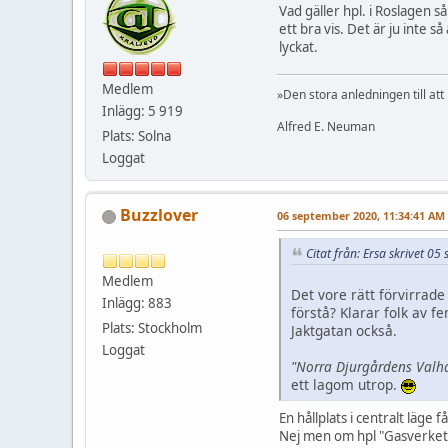
Vad gäller hpl. i Roslagen s
ett bra vis. Det är ju inte 
lyckat.
Medlem
»Den stora anledningen till att
Inlägg: 5 919
Alfred E. Neuman
Plats: Solna
Loggat
Buzzlover
06 september 2020, 11:34:41 AM
Citat från: Ersa skrivet 0
Medlem
Det vore rätt förvirrade 
Inlägg: 883
förstå? Klarar folk av 
Plats: Stockholm
Jaktgatan också.
Loggat
"Norra Djurgårdens Valh
ett lagom utrop.
En hållplats i centralt läg
Nej men om hpl "Gasverket" 