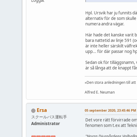
Loggat
Hpl. Ursvik har ju funnits d
alternativ för de som skull
numera andra vägar.
Här hade det kanske varit b
bara nattetid av linje 591 (
är inte heller särskilt välf
upp... för där passar nog h
Sedan ok för tilläggsnamn, v
är så långa att de knappt få
»Den stora anledningen till att
Alfred E. Neuman
Ersa
05 september 2020, 23:45:46 PM
スクールバス運転手
Det vore rätt förvirrade om e
Administrator
fenomen som t.ex att Teknis
"Norra Djurgårdens Valhall