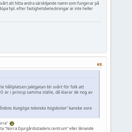
r svårt att hitta andra särskiljande namn som fungerar på
 döpa hpl. efter fastighetsbeteckningar är inte heller
#8
e hållplatsen Jaktgatan bli svårt för folk att
Ö är i princip samma ställe, då klarar de nog av
årdens Kungliga tekniska högskolan"
kanske vore
Norra"
heta "Norra Djurgårdsstadens centrum" eller liknande