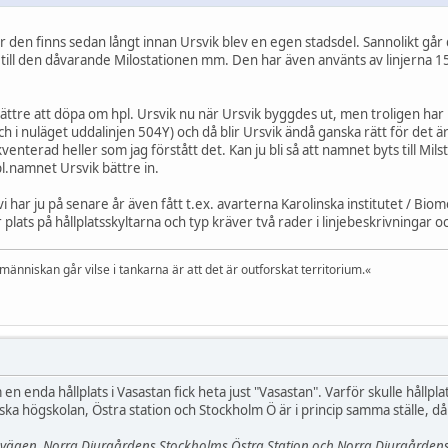
är den finns sedan långt innan Ursvik blev en egen stadsdel. Sannolikt går de
e till den dåvarande Milostationen mm. Den har även använts av linjerna 1
ättre att döpa om hpl. Ursvik nu när Ursvik byggdes ut, men troligen har 
och i nuläget uddalinjen 504Y) och då blir Ursvik ändå ganska rätt för det ä
rekventerad heller som jag förstått det. Kan ju bli så att namnet byts til
pl.namnet Ursvik bättre in.
i har ju på senare år även fått t.ex. avarterna Karolinska institutet / Bi
r plats på hållplatsskyltarna och typ kräver två rader i linjebeskrivningar
 människan går vilse i tankarna är att det är outforskat territorium.«
n enda hållplats i Vasastan fick heta just "Vasastan". Varför skulle hållplats
ka högskolan, Östra station och Stockholm Ö är i princip samma ställe, då
avägen, Norra Djurgårdens Stockholms Östra Station och Norra Djurgården