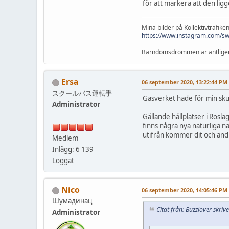
för att markera att den ligg
Mina bilder på Kollektivtrafiken 
https://www.instagram.com/sw
Barndomsdrömmen är äntligen up
Ersa
06 september 2020, 13:22:44 PM
スクールバス運転手
Gasverket hade för min skul
Administrator
Gällande hållplatser i Rosla
finns några nya naturliga n
utifrån kommer dit och än
Medlem
Inlägg: 6 139
Loggat
Nico
06 september 2020, 14:05:46 PM
Шумадинац
Citat från: Buzzlover skr
Administrator