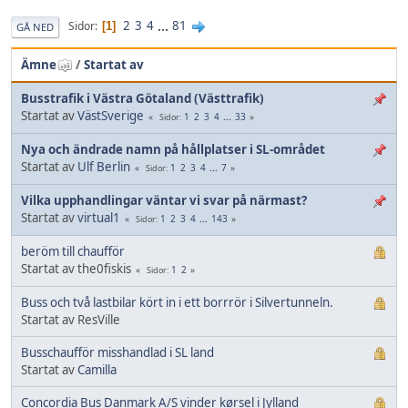
2
3
4
...
81
Sidor
1
GÅ NED
Ämne
/
Startat av
Busstrafik i Västra Götaland (Västtrafik)
Startat av
VästSverige
1
2
3
4
...
33
Sidor
Nya och ändrade namn på hållplatser i SL-området
Startat av
Ulf Berlin
1
2
3
4
...
7
Sidor
Vilka upphandlingar väntar vi svar på närmast?
Startat av
virtual1
1
2
3
4
...
143
Sidor
beröm till chaufför
Startat av the0fiskis
1
2
Sidor
Buss och två lastbilar kört in i ett borrrör i Silvertunneln.
Startat av ResVille
Busschaufför misshandlad i SL land
Startat av
Camilla
Concordia Bus Danmark A/S vinder kørsel i Jylland