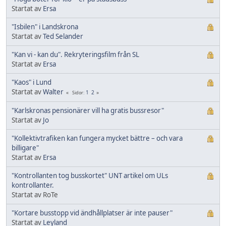
Startat av
Ersa
"Isbilen" i Landskrona
Startat av
Ted Selander
"Kan vi - kan du". Rekryteringsfilm från SL
Startat av
Ersa
"Kaos" i Lund
Startat av
Walter
1
2
Sidor
"Karlskronas pensionärer vill ha gratis bussresor"
Startat av
Jo
"Kollektivtrafiken kan fungera mycket bättre – och vara
billigare"
Startat av
Ersa
"Kontrollanten tog busskortet" UNT artikel om ULs
kontrollanter.
Startat av RoTe
"Kortare busstopp vid ändhållplatser är inte pauser"
Startat av
Leyland