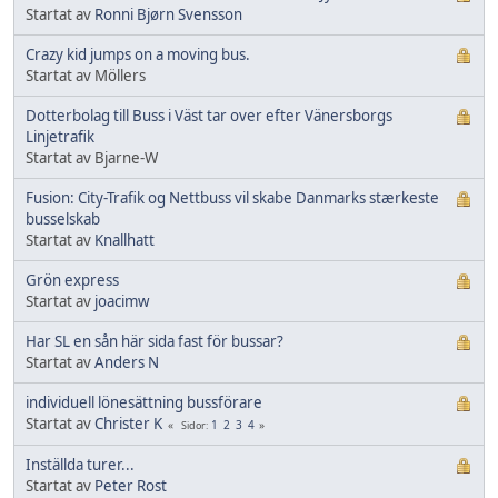
Startat av
Ronni Bjørn Svensson
Crazy kid jumps on a moving bus.
Startat av Möllers
Dotterbolag till Buss i Väst tar over efter Vänersborgs
Linjetrafik
Startat av Bjarne-W
Fusion: City-Trafik og Nettbuss vil skabe Danmarks stærkeste
busselskab
Startat av
Knallhatt
Grön express
Startat av
joacimw
Har SL en sån här sida fast för bussar?
Startat av
Anders N
individuell lönesättning bussförare
Startat av
Christer K
1
2
3
4
Sidor
Inställda turer...
Startat av
Peter Rost