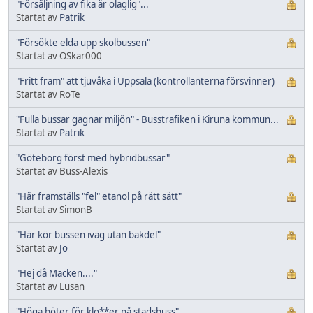
"Försäljning av fika är olaglig"...
Startat av
Patrik
"Försökte elda upp skolbussen"
Startat av OSkar000
"Fritt fram" att tjuvåka i Uppsala (kontrollanterna försvinner)
Startat av RoTe
"Fulla bussar gagnar miljön" - Busstrafiken i Kiruna kommun...
Startat av
Patrik
"Göteborg först med hybridbussar"
Startat av Buss-Alexis
"Här framställs "fel" etanol på rätt sätt"
Startat av SimonB
"Här kör bussen iväg utan bakdel"
Startat av
Jo
"Hej då Macken...."
Startat av Lusan
"Höga böter för klo**er på stadsbuss"