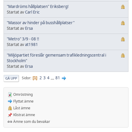
"Mardröms hållplatsen" Eriksberg!
Startat av
Carl Eric
"Massor av hinder på busshållplatser"
Startat av
Ersa
"Metro" 3/9 - 08 !!
Startat av
at1981
"Miljöpartiet föreslår gemensam trafikledningscentral i
Stockholm"
Startat av
Ersa
2
3
4
...
81
Sidor
1
GÅ UPP
Omröstning
Flyttat ämne
Låst ämne
Klistrat ämne
Ämne som du bevakar