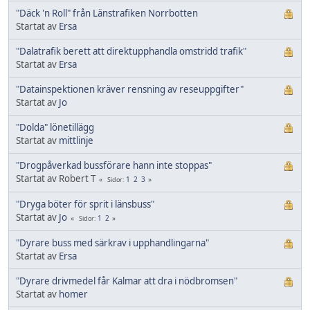
"Däck 'n Roll" från Länstrafiken Norrbotten
Startat av
Ersa
"Dalatrafik berett att direktupphandla omstridd trafik"
Startat av
Ersa
"Datainspektionen kräver rensning av reseuppgifter"
Startat av
Jo
"Dolda" lönetillägg
Startat av
mittlinje
"Drogpåverkad bussförare hann inte stoppas"
Startat av Robert T
1
2
3
Sidor
"Dryga böter för sprit i länsbuss"
Startat av
Jo
1
2
Sidor
"Dyrare buss med särkrav i upphandlingarna"
Startat av
Ersa
"Dyrare drivmedel får Kalmar att dra i nödbromsen"
Startat av
homer