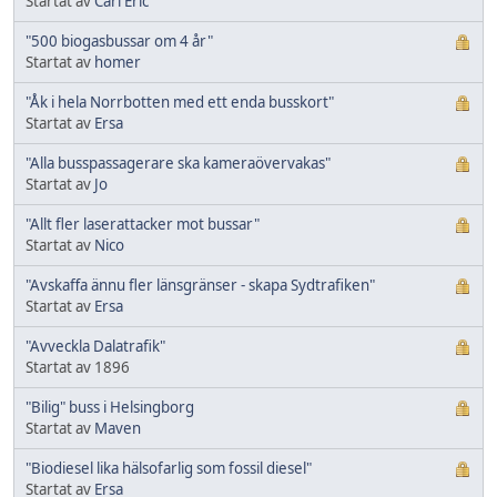
Startat av
Carl Eric
"500 biogasbussar om 4 år"
Startat av
homer
"Åk i hela Norrbotten med ett enda busskort"
Startat av
Ersa
"Alla busspassagerare ska kameraövervakas"
Startat av
Jo
"Allt fler laserattacker mot bussar"
Startat av
Nico
"Avskaffa ännu fler länsgränser - skapa Sydtrafiken"
Startat av
Ersa
"Avveckla Dalatrafik"
Startat av 1896
"Bilig" buss i Helsingborg
Startat av
Maven
"Biodiesel lika hälsofarlig som fossil diesel"
Startat av
Ersa