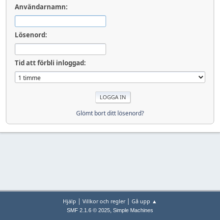
Användarnamn:
Lösenord:
Tid att förbli inloggad:
Glömt bort ditt lösenord?
|
|
Hjälp
Villkor och regler
Gå upp ▲
,
SMF 2.1.6 © 2025
Simple Machines