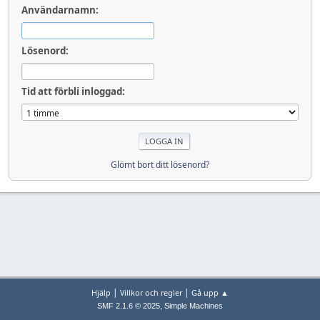
Användarnamn:
Lösenord:
Tid att förbli inloggad:
Glömt bort ditt lösenord?
|
|
Hjälp
Villkor och regler
Gå upp ▲
,
SMF 2.1.6 © 2025
Simple Machines