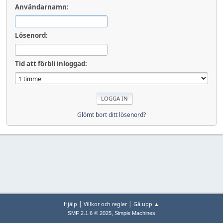
Användarnamn:
Lösenord:
Tid att förbli inloggad:
Glömt bort ditt lösenord?
|
|
Hjälp
Villkor och regler
Gå upp ▲
,
SMF 2.1.6 © 2025
Simple Machines