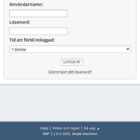
Användarnamn:
Lösenord:
Tid att förbli inloggad:
Glömt bort ditt lösenord?
|
|
Hjälp
Villkor och regler
Gå upp ▲
,
SMF 2.1.6 © 2025
Simple Machines