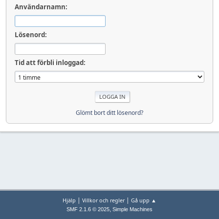
Användarnamn:
Lösenord:
Tid att förbli inloggad:
Glömt bort ditt lösenord?
|
|
Hjälp
Villkor och regler
Gå upp ▲
,
SMF 2.1.6 © 2025
Simple Machines