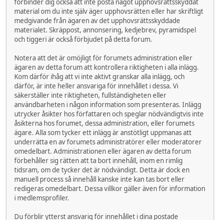
förbinder dig också att inte posta något upphovsrättsskyddat
material om du inte själv äger upphovsrätten eller har skriftligt
medgivande från ägaren av det upphovsrättsskyddade
materialet. Skräppost, annonsering, kedjebrev, pyramidspel
och tiggeri är också förbjudet på detta forum.
Notera att det är omöjligt för forumets administration eller
ägaren av detta forum att kontrollera riktigheten i alla inlägg.
Kom därför ihåg att vi inte aktivt granskar alla inlägg, och
därför, är inte heller ansvariga för innehållet i dessa. Vi
säkerställer inte riktigheten, fullständigheten eller
användbarheten i någon information som presenteras. Inlägg
utrycker åsikter hos författaren och speglar nödvändigtvis inte
åsikterna hos forumet, dessa administration, eller forumets
ägare. Alla som tycker ett inlägg är anstötligt uppmanas att
underrätta en av forumets administratörer eller moderatorer
omedelbart. Administrationen eller ägaren av detta forum
förbehåller sig rätten att ta bort innehåll, inom en rimlig
tidsram, om de tycker det är nödvändigt. Detta är dock en
manuell process så innehåll kanske inte kan tas bort eller
redigeras omedelbart. Dessa villkor gäller även för information
i medlemsprofiler.
Du förblir ytterst ansvarig för innehållet i dina postade