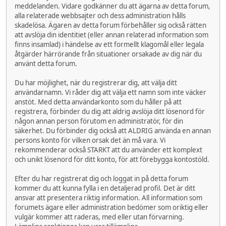
meddelanden. Vidare godkänner du att ägarna av detta forum,
alla relaterade webbsajter och dess administration hålls
skadelösa. Ägaren av detta forum förbehåller sig också rätten
att avslöja din identitiet (eller annan relaterad information som
finns insamlad) i händelse av ett formellt klagomål eller legala
åtgärder härrörande från situationer orsakade av dig när du
använt detta forum.
Du har möjlighet, när du registrerar dig, att välja ditt
användarnamn. Vi råder dig att välja ett namn som inte väcker
anstöt. Med detta användarkonto som du håller på att
registrera, förbinder du dig att aldrig avslöja ditt lösenord för
någon annan person förutom en administratör, för din
säkerhet. Du förbinder dig också att ALDRIG använda en annan
persons konto för vilken orsak det än må vara. Vi
rekommenderar också STARKT att du använder ett komplext
och unikt lösenord för ditt konto, för att förebygga kontostöld.
Efter du har registrerat dig och loggat in på detta forum
kommer du att kunna fylla i en detaljerad profil. Det är ditt
ansvar att presentera riktig information. All information som
forumets ägare eller administration bedömer som oriktig eller
vulgär kommer att raderas, med eller utan förvarning.