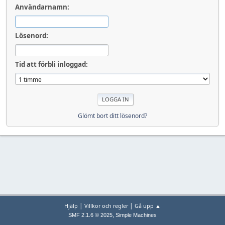
Användarnamn:
Lösenord:
Tid att förbli inloggad:
Glömt bort ditt lösenord?
|
|
Hjälp
Villkor och regler
Gå upp ▲
,
SMF 2.1.6 © 2025
Simple Machines