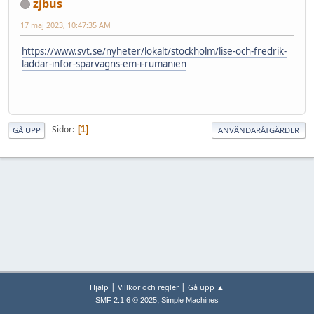
zjbus
17 maj 2023, 10:47:35 AM
https://www.svt.se/nyheter/lokalt/stockholm/lise-och-fredrik-
laddar-infor-sparvagns-em-i-rumanien
Sidor
1
GÅ UPP
ANVÄNDARÅTGÄRDER
|
|
Hjälp
Villkor och regler
Gå upp ▲
,
SMF 2.1.6 © 2025
Simple Machines