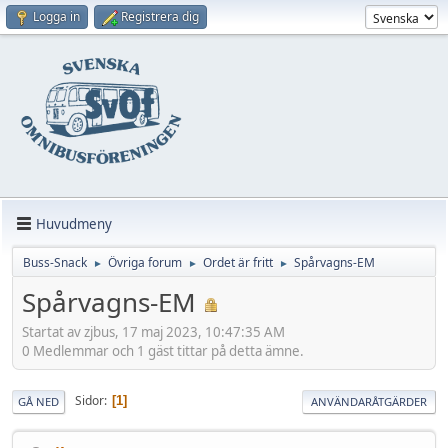
Logga in
Registrera dig
Huvudmeny
Buss-Snack
Övriga forum
Ordet är fritt
Spårvagns-EM
►
►
►
Spårvagns-EM
Startat av zjbus, 17 maj 2023, 10:47:35 AM
0 Medlemmar och 1 gäst tittar på detta ämne.
Sidor
1
GÅ NED
ANVÄNDARÅTGÄRDER