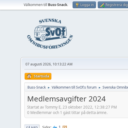
Välkommen till
Buss-Snack
.
Logga in
Registrera dig
07 augusti 2026, 10:13:22 AM
Startsida
Buss-Snack
Välkommen till SvOf:s forum
Svenska Omnibu
►
►
Medlemsavgifter 2024
Startat av Tommy E, 23 oktober 2022, 12:38:27 PM
0 Medlemmar och 1 gäst tittar på detta ämne.
1
Sidor
2
GÅ NED