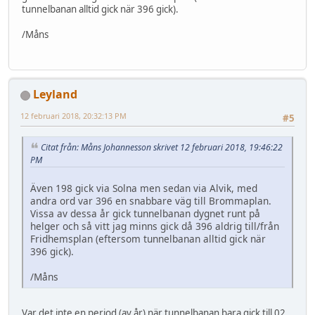
tunnelbanan alltid gick när 396 gick).
/Måns
Leyland
12 februari 2018, 20:32:13 PM
#5
Citat från: Måns Johannesson skrivet 12 februari 2018, 19:46:22
PM
Även 198 gick via Solna men sedan via Alvik, med
andra ord var 396 en snabbare väg till Brommaplan.
Vissa av dessa år gick tunnelbanan dygnet runt på
helger och så vitt jag minns gick då 396 aldrig till/från
Fridhemsplan (eftersom tunnelbanan alltid gick när
396 gick).
/Måns
Var det inte en period (av år) när tunnelbanan bara gick till 02,