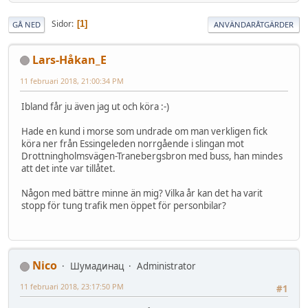
Sidor
1
GÅ NED
ANVÄNDARÅTGÄRDER
Lars-Håkan_E
11 februari 2018, 21:00:34 PM
Ibland får ju även jag ut och köra :-)
Hade en kund i morse som undrade om man verkligen fick
köra ner från Essingeleden norrgående i slingan mot
Drottningholmsvägen-Tranebergsbron med buss, han mindes
att det inte var tillåtet.
Någon med bättre minne än mig? Vilka år kan det ha varit
stopp för tung trafik men öppet för personbilar?
Nico
Шумадинац
Administrator
11 februari 2018, 23:17:50 PM
#1