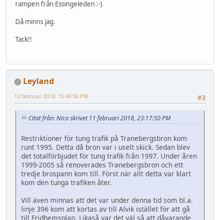
rampen från Essingeleden :-)
Då minns jag.
Tack!!
Leyland
12 februari 2018, 15:48:56 PM
#3
Citat från: Nico skrivet 11 februari 2018, 23:17:50 PM
Restriktioner för tung trafik på Tranebergsbron kom
runt 1995. Detta då bron var i uselt skick. Sedan blev
det totalförbjudet för tung trafik från 1997. Under åren
1999-2005 så renoverades Tranebergsbron och ett
tredje brospann kom till. Först när allt detta var klart
kom den tunga trafiken åter.
Vill även minnas att det var under denna tid som bl.a.
linje 396 kom att kortas av till Alvik istället för att gå
till Fridhemsplan. Likaså var det väl så att dåvarande