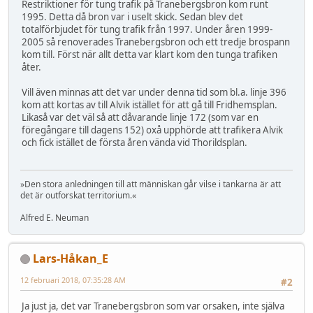
Restriktioner för tung trafik på Tranebergsbron kom runt
1995. Detta då bron var i uselt skick. Sedan blev det
totalförbjudet för tung trafik från 1997. Under åren 1999-
2005 så renoverades Tranebergsbron och ett tredje brospann
kom till. Först när allt detta var klart kom den tunga trafiken
åter.
Vill även minnas att det var under denna tid som bl.a. linje 396
kom att kortas av till Alvik istället för att gå till Fridhemsplan.
Likaså var det väl så att dåvarande linje 172 (som var en
föregångare till dagens 152) oxå upphörde att trafikera Alvik
och fick istället de första åren vända vid Thorildsplan.
»Den stora anledningen till att människan går vilse i tankarna är att
det är outforskat territorium.«
Alfred E. Neuman
Lars-Håkan_E
12 februari 2018, 07:35:28 AM
#2
Ja just ja, det var Tranebergsbron som var orsaken, inte själva