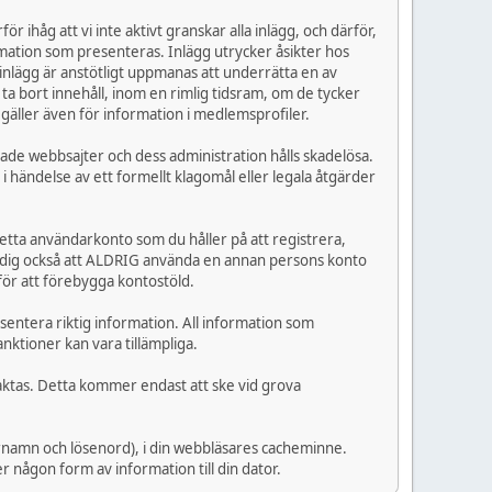
r ihåg att vi inte aktivt granskar alla inlägg, och därför,
ormation som presenteras. Inlägg utrycker åsikter hos
 inlägg är anstötligt uppmanas att underrätta en av
a bort innehåll, inom en rimlig tidsram, om de tycker
 gäller även för information i medlemsprofiler.
rade webbsajter och dess administration hålls skadelösa.
 i händelse av ett formellt klagomål eller legala åtgärder
detta användarkonto som du håller på att registrera,
er dig också att ALDRIG använda en annan persons konto
för att förebygga kontostöld.
esentera riktig information. All information som
nktioner kan vara tillämpliga.
taktas. Detta kommer endast att ske vid grova
arnamn och lösenord), i din webbläsares cacheminne.
 någon form av information till din dator.