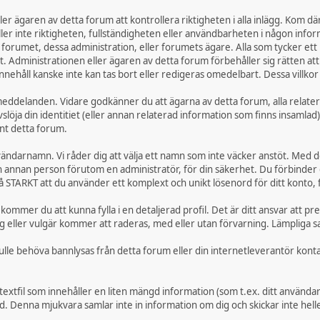
r ägaren av detta forum att kontrollera riktigheten i alla inlägg. Kom därfö
ställer inte riktigheten, fullständigheten eller användbarheten i någon inf
 forumet, dessa administration, eller forumets ägare. Alla som tycker ett
Administrationen eller ägaren av detta forum förbehåller sig rätten att t
nnehåll kanske inte kan tas bort eller redigeras omedelbart. Dessa villkor
e meddelanden. Vidare godkänner du att ägarna av detta forum, alla relate
slöja din identitiet (eller annan relaterad information som finns insamlad)
nt detta forum.
användarnamn. Vi råder dig att välja ett namn som inte väcker anstöt. Med 
ågon annan person förutom en administratör, för din säkerhet. Du förbind
 STARKT att du använder ett komplext och unikt lösenord för ditt konto, 
 kommer du att kunna fylla i en detaljerad profil. Det är ditt ansvar att pr
 eller vulgär kommer att raderas, med eller utan förvarning. Lämpliga sa
skulle behöva bannlysas från detta forum eller din internetleverantör kon
textfil som innehåller en liten mängd information (som t.ex. ditt använd
. Denna mjukvara samlar inte in information om dig och skickar inte heller