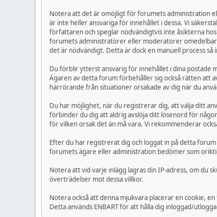
Notera att det är omöjligt för forumets administration elle
är inte heller ansvariga för innehållet i dessa. Vi säker
författaren och speglar nödvändigtvis inte åsikterna hos
forumets administratörer eller moderatorer omedelbart. 
det är nödvändigt. Detta är dock en manuell process så i
Du förblir ytterst ansvarig för innehållet i dina postad
Ägaren av detta forum förbehåller sig också rätten att av
härrörande från situationer orsakade av dig när du anvä
Du har möjlighet, när du registrerar dig, att välja ditt 
förbinder du dig att aldrig avslöja ditt lösenord för n
för vilken orsak det än må vara. Vi rekommenderar också
Efter du har registrerat dig och loggat in på detta forum
forumets ägare eller administration bedömer som oriktig
Notera att vid varje inlägg lagras din IP-adress, om du 
överträdelser mot dessa villkor.
Notera också att denna mjukvara placerar en cookie, en 
Detta används ENBART för att hålla dig inloggad/utloggad