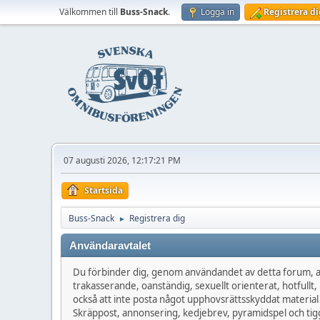
Välkommen till
Buss-Snack
.
Logga in
Registrera di
07 augusti 2026, 12:17:21 PM
Startsida
Buss-Snack
Registrera dig
►
Användaravtalet
Du förbinder dig, genom användandet av detta forum, at
trakasserande, oanständig, sexuellt orienterat, hotfullt, 
också att inte posta något upphovsrättsskyddat material
Skräppost, annonsering, kedjebrev, pyramidspel och tigg