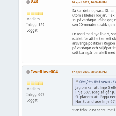
846
16 april 2025, 16:09:46 PM
Så kan det nog vara. SL har
utom alldeles i början. T.ex.
Medlem
19 på vardagar. På helger, n
Inlägg: 129
sen 20-minuterstrafik igen 
Loggat
En teori med nya linje 5, so
istället för att helt enkelt
ansvariga politiker i Region
på vardagar och Miljöpartie
sett bara går parallellt med
IvveRivve004
17 april 2025, 20:52:36 PM
Citat från: Rte6 skrivet 1
Jag önskar att linje 5 e
Medlem
linje 507. Idag så går j
Inlägg: 667
SL planera att lägga ner
Loggat
När SL ändrade linje 67
5:an från Solna centrum til