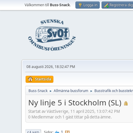
Välkommen till
Buss-Snack
.
Logga in
Registrera dig
08 augusti 2026, 18:32:47 PM
Startsida
Buss-Snack
Allmänna bussforum
Busstrafik och busstekn
►
►
Ny linje 5 i Stockholm (SL)
Startat av VästSverige, 11 april 2025, 13:07:42 PM
0 Medlemmar och 1 gäst tittar på detta ämne.
1
Sidor
2
GÅ NED