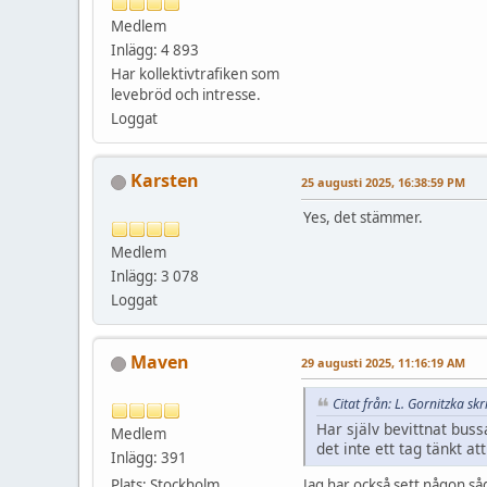
Medlem
Inlägg: 4 893
Har kollektivtrafiken som
levebröd och intresse.
Loggat
Karsten
25 augusti 2025, 16:38:59 PM
Yes, det stämmer.
Medlem
Inlägg: 3 078
Loggat
Maven
29 augusti 2025, 11:16:19 AM
Citat från: L. Gornitzka s
Har själv bevittnat buss
Medlem
det inte ett tag tänkt a
Inlägg: 391
Jag har också sett någon såd
Plats: Stockholm