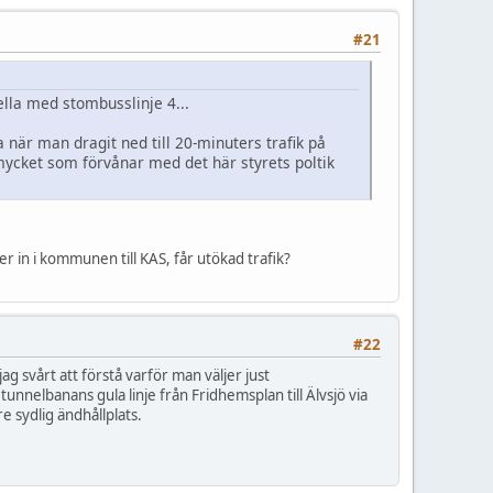
#21
ella med stombusslinje 4...
 när man dragit ned till 20-minuters trafik på
 mycket som förvånar med det här styrets poltik
r in i kommunen till KAS, får utökad trafik?
#22
ag svårt att förstå varför man väljer just
nnelbanans gula linje från Fridhemsplan till Älvsjö via
 sydlig ändhållplats.