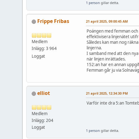
1 person
gillar detta.
Frippe Fribas
21 april 2025, 09:00:45 AM
Poängen med femman och de
effektivisera linjenätet uti
Medlem
Således kan man nog räkna m
linjerna.
Inlägg: 3 964
I samband med att den nya r
Loggat
när linjen inrättades.
152:an har en annan uppgi
Femman går ju via Solnavä
elliot
21 april 2025, 12:34:30 PM
Varför inte dra 5:an Tomte
Medlem
Inlägg: 204
Loggat
1 person
gillar detta.