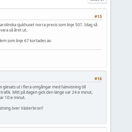
#15
 Karolinska sjukhuset norra precis som linje 507. Idag så
vara så året ut.
lem som linje 67 kortades av.
#16
om glesats ut i flera omgångar med hänvisning till
trafik. Mitt på dagen gick den länge var 24:e minut,
var 10:e minut.
lastning över Västerbron?