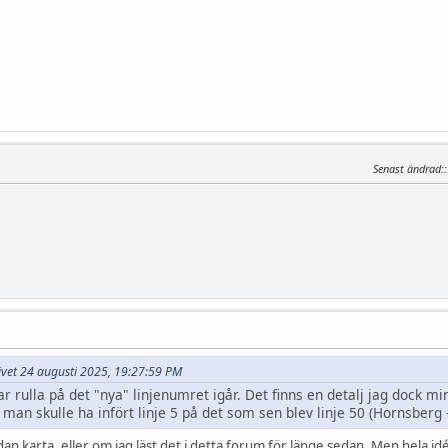
Senast ändrad:
krivet 24 augusti 2025, 19:27:59 PM
ar rulla på det "nya" linjenumret igår. Det finns en detalj jag dock m
tt man skulle ha infört linje 5 på det som sen blev linje 50 (Hornsberg
an karta, eller om jag läst det i detta forum för länge sedan. Men hela idén