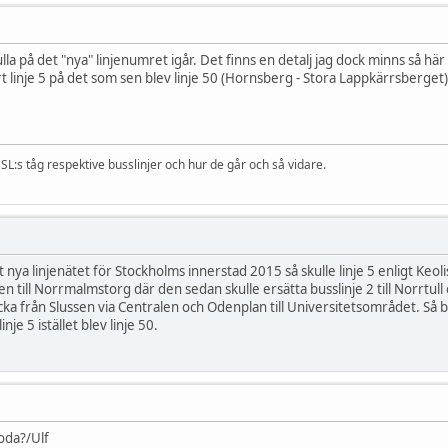
ulla på det "nya" linjenumret igår. Det finns en detalj jag dock minns så här
rt linje 5 på det som sen blev linje 50 (Hornsberg - Stora Lappkärrsberget
SL:s tåg respektive busslinjer och hur de går och så vidare.
nya linjenätet för Stockholms innerstad 2015 så skulle linje 5 enligt Keol
 till Norrmalmstorg där den sedan skulle ersätta busslinje 2 till Norrtull oc
äcka från Slussen via Centralen och Odenplan till Universitetsområdet. Så bl
nje 5 istället blev linje 50.
oda?/Ulf