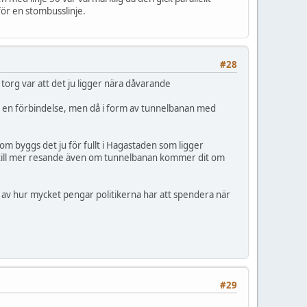
ör en stombusslinje.
#28
s torg var att det ju ligger nära dåvarande
år en förbindelse, men då i form av tunnelbanan med
om byggs det ju för fullt i Hagastaden som ligger
dra till mer resande även om tunnelbanan kommer dit om
de av hur mycket pengar politikerna har att spendera när
#29