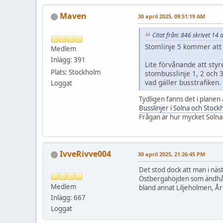
Maven
30 april 2025, 09:51:19 AM
Citat från: 846 skrivet 14
Stomlinje 5 kommer att t
Medlem
Inlägg: 391
Lite förvånande att styr
Plats: Stockholm
stombusslinje 1, 2 och 3
vad gäller busstrafiken.
Loggat
Tydligen fanns det i planen a
Busslinjer i Solna och Stock
Frågan är hur mycket Solna-
IvveRivve004
30 april 2025, 21:26:45 PM
Det stod dock att man i näst
Östbergahöjden som ändhållp
Medlem
bland annat Liljeholmen, År
Inlägg: 667
Loggat