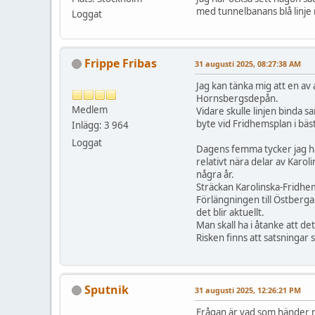
med tunnelbanans blå linje
Loggat
Frippe Fribas
31 augusti 2025, 08:27:38 AM
Jag kan tänka mig att en av a
Hornsbergsdepån.
Medlem
Vidare skulle linjen binda 
byte vid Fridhemsplan i bästa
Inlägg: 3 964
Loggat
Dagens femma tycker jag har
relativt nära delar av Karo
några år.
Sträckan Karolinska-Fridhem
Förlängningen till Östberga
det blir aktuellt.
Man skall ha i åtanke att de
Risken finns att satsningar
Sputnik
31 augusti 2025, 12:26:21 PM
Frågan är vad som händer me