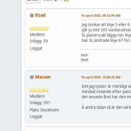
Rte6
16 april 2025, 08:32:09 AM
Jag önskar att linje 5 eller
går ju inte 507 via Karolin
Medlem
SL planera att lägga ner lin
När SL ändrade linje 67 för
Inlägg: 39
Loggat
Mvh
Rte6
Maven
16 april 2025, 10:06:25 AM
Det jag tycker är märkligt är
minskat resande efter pande
Medlem
det senaste året har den int
Inlägg: 391
Å andra sidan så är det väl
Plats: Stockholm
Loggat