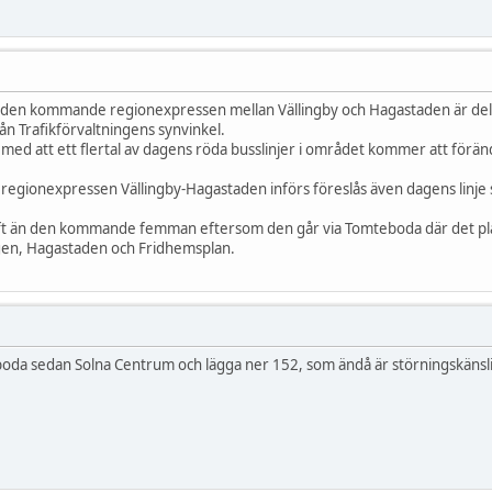
n kommande regionexpressen mellan Vällingby och Hagastaden är dels at
från Trafikförvaltningens synvinkel.
ed att ett flertal av dagens röda busslinjer i området kommer att förändr
egionexpressen Vällingby-Hagastaden införs föreslås även dagens linje se
ft än den kommande femman eftersom den går via Tomteboda där det pla
gen, Hagastaden och Fridhemsplan.
boda sedan Solna Centrum och lägga ner 152, som ändå är störningskäns