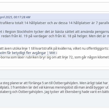
 april 2025, 00:17:28 AM
rafikera totalt 14 hållplatser och av dessa 14 hållplatser är 7 parall
et i Region Stockholm tycker det är bästa sättet att använda pengarna
 redan från kl. 19 på vardagar och från kl. 18 på helger. Men det är
tt även utöka linje 1 till kvartstrafik på kvällerna, vilket nu offentliggjorts:
holm får betydligt fler avgångar | Mitt i
borna som läser rubriken bryr sig om att linje 72, som går någon kilomete
a steg planerar att förlänga 5:an till Östbergahöjden. Men ärligt talat har j
lats. I framtiden lär det väl kännas meningslöst då man ändå bygger ut tu
staberg och Östbergahöjden. Jag tycker att Ekensberg hade varit en bättre