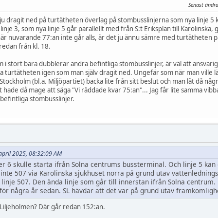
Senast ändra
 ju dragit ned på turtätheten överlag på stombusslinjerna som nya linje 5 k
 linje 3, som nya linje 5 går parallellt med från S:t Eriksplan till Karolinska
är nuvarande 77:an inte går alls, är det ju ännu sämre med turtätheten på 
redan från kl. 18.
m i stort bara dubblerar andra befintliga stombusslinjer, är väl att ansvar
 öka turtätheten igen som man själv dragit ned. Ungefär som när man ville l
 Stockholm (bl.a. Miljöpartiet) backa lite från sitt beslut och man lät då nå
t hade då mage att säga "Vi räddade kvar 75:an"... Jag får lite samma vib
 befintliga stombusslinjer.
6 april 2025, 08:32:09 AM
ller 6 skulle starta ifrån Solna centrums bussterminal. Och linje 5 ka
u inte 507 via Karolinska sjukhuset norra på grund utav vattenlednin
 linje 507. Den ända linje som går till innerstan ifrån Solna centrum.
 för några år sedan. SL hävdar att det var på grund utav framkomligh
l Liljeholmen? Där går redan 152:an.