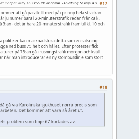
d:
: 17 april 2025, 16:33:55 PM av admin
Anledning
: Se regel # 9
#17
ommer att gå parallellt med på i princip hela sträckan
, går ju numer bara i 20-minuterstrafik redan från ca kl.
3:an - det är bara 20-minuterstrafik fram till kl. 10 och
iga politiker kan marknadsföra detta som en satsning -
ägga ned buss 75 helt och hållet. Efter protester fick
gra turer på 75:an gå i rusningstrafik morgon och kväll
bar när man introducerar en ny stombusslinje som stort
#18
n då gå via Karolinska sjukhuset norra precis som
gsarbeten. Det kommer att vara så året ut.
ets problem som linje 67 kortades av.