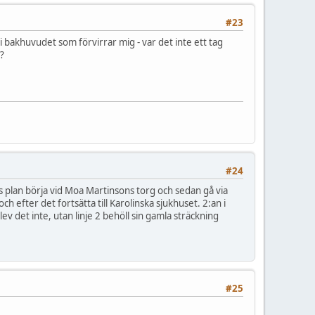
#23
 i bakhuvudet som förvirrar mig - var det inte ett tag
)?
#24
is plan börja vid Moa Martinsons torg och sedan gå via
h efter det fortsätta till Karolinska sjukhuset. 2:an i
ev det inte, utan linje 2 behöll sin gamla sträckning
#25