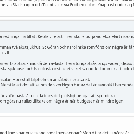
 mellan Stadshagen och T-centralen via Fridhemsplan. Knappast underlag f
nledningarna till att Keolis ville att linjen skulle börja vid Moa Martinsson
samman två akutsjukhus, St Göran och Karolinska som först om några år f
 fall.
 en bra sträckning då den avlastar flera tunga stråk längs vägen, dessut
linska sjukhuset och Karolinska institutet vilket sannolikt kommer att bi
splan-Hornstull-Liljeholmen är således bra tänkt.
 återstår att det att se om den verkligen blir av,det är sannolikt beroen
t är valår nästa år och då finns det plötsligt pengar att spendera.
 som görs nu rullas tillbaka om några år när budgeten är mindre igen.
d linjen när gula tunnelbanelinjen öppnar? Men dit är det ju några år....