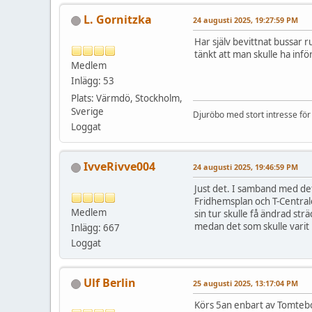
L. Gornitzka
24 augusti 2025, 19:27:59 PM
Har själv bevittnat bussar r
tänkt att man skulle ha infö
Medlem
Inlägg: 53
Plats: Värmdö, Stockholm,
Sverige
Djuröbo med stort intresse för 
Loggat
IvveRivve004
24 augusti 2025, 19:46:59 PM
Just det. I samband med det 
Fridhemsplan och T-Centralen
Medlem
sin tur skulle få ändrad str
medan det som skulle varit li
Inlägg: 667
Loggat
Ulf Berlin
25 augusti 2025, 13:17:04 PM
Körs 5an enbart av Tomteb