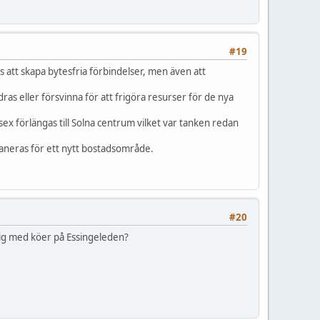
#19
t skapa bytesfria förbindelser, men även att
as eller försvinna för att frigöra resurser för de nya
x förlängas till Solna centrum vilket var tanken redan
neras för ett nytt bostadsområde.
#20
lig med köer på Essingeleden?