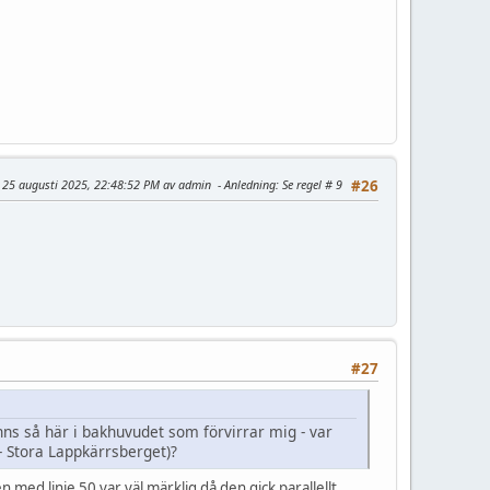
: 25 augusti 2025, 22:48:52 PM av admin
Anledning
: Se regel # 9
#26
#27
inns så här i bakhuvudet som förvirrar mig - var
 - Stora Lappkärrsberget)?
 med linje 50 var väl märklig då den gick parallellt