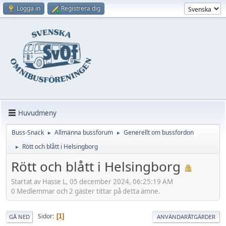
Logga in
Registrera dig
Huvudmeny
Buss-Snack
Allmänna bussforum
Generellt om bussfordon
►
►
Rött och blått i Helsingborg
►
Rött och blått i Helsingborg
Startat av Hasse L, 05 december 2024, 06:25:19 AM
0 Medlemmar och 2 gäster tittar på detta ämne.
Sidor
1
GÅ NED
ANVÄNDARÅTGÄRDER