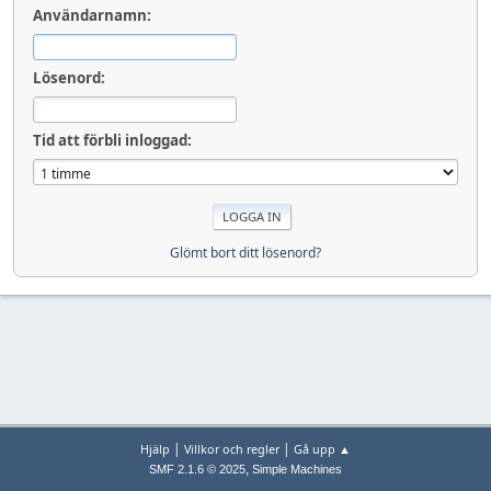
Användarnamn:
Lösenord:
Tid att förbli inloggad:
Glömt bort ditt lösenord?
|
|
Hjälp
Villkor och regler
Gå upp ▲
,
SMF 2.1.6 © 2025
Simple Machines