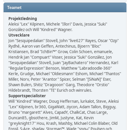
Teamet
Projektledning
Aleksi "Lex" Kilpinen, Michele "Illori" Davis, Jessica "Suki"
González och Will "Kindred" Wagner.
Utvecklare
Jon "Sesquipedalian" Stovell, John "live627" Rayes, Oscar "Ozp"
Rydhé, Aaron van Geffen, Antechinus, Bjoern "Bloc"
Kristiansen, Brad "IchBin™" Grow, Colin Schoen, emanuele,
Hendrik Jan "Compuart" Visser, Jessica "Suki" González, Jon
"Sesquipedalian" Stovell, Juan "JayBachatero" Hernandez, Karl
"RegularExpression" Benson, Matthew "Labradoodle-360"
Kerle, Grudge, Michael "Oldiesmann" Eshom, Michael "Thantos"
Miller, Norv, Peter "Arantor" Spicer, Selman "[SiNaN]" Eser,
Shawn Bulen, Shitiz "Dragooon" Garg, Theodore "Orstio"
Hildebrandt, Thorsten "TE" Eurich och winrules.
Supportspecialister
Will "Kindred" Wagner, Doug Heffernan, lurkalot, Steve, Aleksi
"Lex" Kilpinen, br360, GigaWatt, ziycon, Adam Tallon, Bigguy,
Bruno "margarett" Alves, CapadY, ChalkCat, Chas Large,
Duncan85, gbsothere, JimM, Justyne, Kat, Kevin
"greyknight17" Hou, Krash, Mashby, Michael Colin Blaber, Old
Fossil, S-Ace, shadav, Storman™, Wade "sησω" Poulsen och