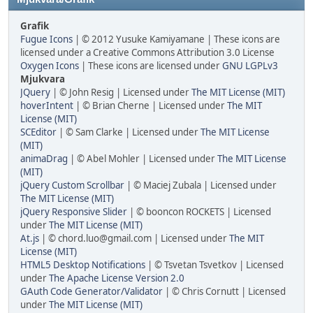
Grafik
Fugue Icons
| © 2012 Yusuke Kamiyamane | These icons are
licensed under a Creative Commons Attribution 3.0 License
Oxygen Icons
| These icons are licensed under
GNU LGPLv3
Mjukvara
JQuery
| © John Resig | Licensed under
The MIT License (MIT)
hoverIntent
| © Brian Cherne | Licensed under
The MIT
License (MIT)
SCEditor
| © Sam Clarke | Licensed under
The MIT License
(MIT)
animaDrag
| © Abel Mohler | Licensed under
The MIT License
(MIT)
jQuery Custom Scrollbar
| © Maciej Zubala | Licensed under
The MIT License (MIT)
jQuery Responsive Slider
| © booncon ROCKETS | Licensed
under
The MIT License (MIT)
At.js
| © chord.luo@gmail.com | Licensed under
The MIT
License (MIT)
HTML5 Desktop Notifications
| © Tsvetan Tsvetkov | Licensed
under
The Apache License Version 2.0
GAuth Code Generator/Validator
| © Chris Cornutt | Licensed
under
The MIT License (MIT)