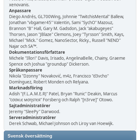
xenovanis.
Anpassare
Diego Andrés, GL700Wing, Johnnie "TwitchisMental" Ballew,
Jonathan "vbgamer45" Valentin, Sami "SychO" Mazouz,
Brannon "B" Hall, Gary M. Gadsdon, Jack "akabugeyes"
Thorsen, Jason "JBlaze" Clemons, Joey "Tyrsson" Smith, Kays,
Michael "Mick." Gomez, NanoSector, Ricky., Russell "NEND"
Najar och SA™.
Dokumentationsförfattare
Michele "Illori" Davis, Irisado, AngelinaBelle, Chainy, Graeme
Spence och Joshua "groundup" Dickerson.
Språkanpassare
Nikola "Dzonny" Novaković, m4z, Francisco "d3vcho"
Domínguez, Robert Monden och Relyana.
Marknadsföring
Adish "(F.L.A.M.E.R)" Patel, Bryan "Runic" Deakin, Marcus
"cσσкιє мσηѕтєя" Forsberg och Ralph "[n3rve]" Otowo.
Sajtadministratörer
Jeremy "SleePy" Darwood.
Serveradministratörer
Derek Schwab, Michael Johnson och Liroy van Hoewijk.
Svensk översättning