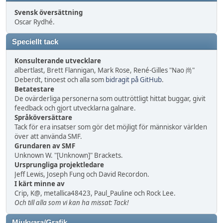
Svensk översättning
Oscar Rydhé.
Speciellt tack
Konsulterande utvecklare
albertlast, Brett Flannigan, Mark Rose, René-Gilles "Nao 尚"
Deberdt, tinoest och alla som
bidragit på GitHub
.
Betatestare
De ovärderliga personerna som outtröttligt hittat buggar, givit
feedback och gjort utvecklarna galnare.
Språköversättare
Tack för era insatser som gör det möjligt för människor världen
över att använda SMF.
Grundaren av SMF
Unknown W. "[Unknown]" Brackets.
Ursprungliga projektledare
Jeff Lewis, Joseph Fung och David Recordon.
I kärt minne av
Crip, K@, metallica48423, Paul_Pauline och Rock Lee.
Och till alla som vi kan ha missat: Tack!
Mjukvara/Grafik