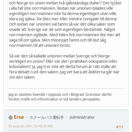
och Norge en union mellan två självständiga stater? Det tycker
i alla fall inte norrmännen. Redan när unionen bilades ville
egentligen norrmännen inte ha denna egentligen utan ville
klara sig själva. De blev mer eller mindre tvingade till denna.
Och sedan när unionen väl fanns så var det olika saker som
visade att Sverige var de som egentligen bestämde. Något
norrmännen ogillade. Med tiden fick norrmännen lite mer att
säga till om själva. Men missnöjet fanns och till slut såg
norrmännen till att unionen bröts.
Så var den så kallade unionen mellan Sverige och Norge
verkligen en union? Eller var det i praktiken ockupation eller
kolonialism? Ja, jag tror inte att detta forum är rätt ställe att
föra debatt runt den saken. Jag vet bara att åsikterna går isär
om den saken.
Jag är växelvis boende i Uppsala och i Belgrad. Granskar därför
fordon, trafik och infrastruktur ur två länders perspektiv.
Ersa
スクールバス運転手
Administrator
02 augusti 2017, 01:48:35 AM
#11