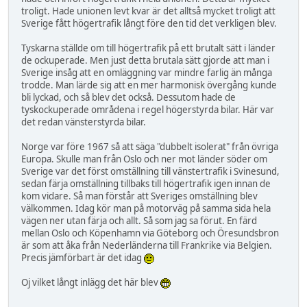
troligt. Hade unionen levt kvar är det alltså mycket troligt att
Sverige fått högertrafik långt före den tid det verkligen blev.
Tyskarna ställde om till högertrafik på ett brutalt sätt i länder
de ockuperade. Men just detta brutala sätt gjorde att man i
Sverige insåg att en omläggning var mindre farlig än många
trodde. Man lärde sig att en mer harmonisk övergång kunde
bli lyckad, och så blev det också. Dessutom hade de
tyskockuperade områdena i regel högerstyrda bilar. Här var
det redan vänsterstyrda bilar.
Norge var före 1967 så att säga "dubbelt isolerat" från övriga
Europa. Skulle man från Oslo och ner mot länder söder om
Sverige var det först omställning till vänstertrafik i Svinesund,
sedan färja omställning tillbaks till högertrafik igen innan de
kom vidare. Så man förstår att Sveriges omställning blev
välkommen. Idag kör man på motorväg på samma sida hela
vägen ner utan färja och allt. Så som jag sa förut. En färd
mellan Oslo och Köpenhamn via Göteborg och Öresundsbron
är som att åka från Nederländerna till Frankrike via Belgien.
Precis jämförbart är det idag
Oj vilket långt inlägg det här blev