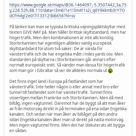
https://www.google.se/maps/@36.1464097,-5.3507442,3a,75
y,228.52h,88.11t/data=!3m6!1e1!3m4!1s2i_q6Y9kkmb3rY7O
dCFHdg!2e0!7i13312!8i6656?hl=sv
På länken kan man se typiska brittiska väjningspliktskyltar med
texten GIVE WAY på. Man håller brittisk skyltstandard, men har
högertrafik. Men den kombinationen är inte alls konstig.
Storbritannien har egentligen alldeles vanlig europeisk
skyltstanbdard förutom två saker: De är vända för
vänstertrafik och de har engelska mått i miles yards osv. Men
standarden på skyltarna i Storbritannien går annars efter
normalt europeiskt snitt. Så vänder man dessa för högertrafik
som man gör i Gibraltar så ser de alldeles normala ut
Det finns inget land i Europa på fastlandet som har
vänstertrafik. Inte heller någon ö eller annat med bro eller
tunnel till fastlandet som har vänstertrafik. Tunnel finns
visserligen mellan Frankrike och Storbritannien. Men då med
biltåg, ingen vägtunnel. Däremot har de byggt så att man åker
av från motorväg direkt in på terminalen på ena sidan Engelska
kanalen. Och sedan när man åker av biltåget på den andra
sidan Engelska kanalen åker man ut direkt på nästa motorväg.
Men ingen vägtunnel finns. Men det har diskuterats att bygga
en sådan.