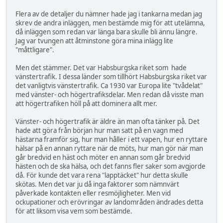
Flera av de detaljer du nämner hade jag i tankarna medan jag
skrev de andra inläggen, men bestämde mig för att utelämna,
då inläggen som redan var länga bara skulle bli ännu längre.
Jag var tvungen att åtminstone göra mina inlägg lite
"måttligare".
Men det stämmer. Det var Habsburgska riket som hade
vänstertrafik. I dessa länder som tillhört Habsburgska riket var
det vanligtvis vänstertrafik. Ca 1930 var Europa lite "tvådelat"
med vänster- och högertrafiksdelar. Men redan då visste man
att högertrafiken höll på att dominera allt mer.
Vänster- och högertrafik är äldre än man ofta tänker på. Det
hade att göra från början hur man satt på en vagn med
hästarna framför sig, hur man håller i ett vapen, hur en ryttare
hälsar på en annan ryttare när de möts, hur man gör när man
går bredvid en häst och möter en annan som går bredvid
hästen och de ska hälsa, och det fanns fler saker som avgjorde
då. För kunde det vara rena "lapptäcket" hur detta skulle
skötas. Men det var ju då inga faktorer som nämnvärt
påverkade kontakten eller resmöjligheter. Men vid
ockupationer och erövringar av landområden ändrades detta
för att liksom visa vem som bestämde.