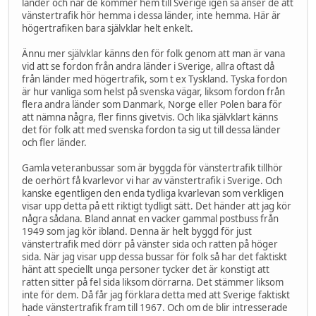
länder och när de kommer hem till Sverige igen så anser de att
vänstertrafik hör hemma i dessa länder, inte hemma. Här är
högertrafiken bara självklar helt enkelt.
Ännu mer självklar känns den för folk genom att man är vana
vid att se fordon från andra länder i Sverige, allra oftast då
från länder med högertrafik, som t ex Tyskland. Tyska fordon
är hur vanliga som helst på svenska vägar, liksom fordon från
flera andra länder som Danmark, Norge eller Polen bara för
att nämna några, fler finns givetvis. Och lika självklart känns
det för folk att med svenska fordon ta sig ut till dessa länder
och fler länder.
Gamla veteranbussar som är byggda för vänstertrafik tillhör
de oerhört få kvarlevor vi har av vänstertrafik i Sverige. Och
kanske egentligen den enda tydliga kvarlevan som verkligen
visar upp detta på ett riktigt tydligt sätt. Det händer att jag kör
några sådana. Bland annat en vacker gammal postbuss från
1949 som jag kör ibland. Denna är helt byggd för just
vänstertrafik med dörr på vänster sida och ratten på höger
sida. När jag visar upp dessa bussar för folk så har det faktiskt
hänt att speciellt unga personer tycker det är konstigt att
ratten sitter på fel sida liksom dörrarna. Det stämmer liksom
inte för dem. Då får jag förklara detta med att Sverige faktiskt
hade vänstertrafik fram till 1967. Och om de blir intresserade