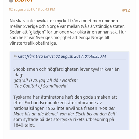
02 augusti 2017, 18:50:43 PM
#12
Nu ska vi inte avvika för mycket från ämnet men unionen
mellan Sverige och Norge var mellan två självständiga stater.
Sedan att "glädjen" för unionen var olika är en annan sak. Hur
som helst var Sveriges möjlighet att tvinga Norge till
vänstertrafik obefintliga.
Citat från: Ersa skrivet 02 augusti 2017, 01:48:35 AM
Snobbismen och högfärdigheten lever tyvärr kvar än
idag:
"Jag vill leva, jag vill dö i Norden"
"The Capital of Scandinavia"
Tyskarna har åtminstone haft den goda smaken att
efter Förbundsrepublikens återinförande av
nationalsången 1952 inte använda frasen
"Von der
Maas bis an die Memel, von der Etsch bis an den Belt"
som syftade på det stortyska rikets utbredning på
1840-talet.