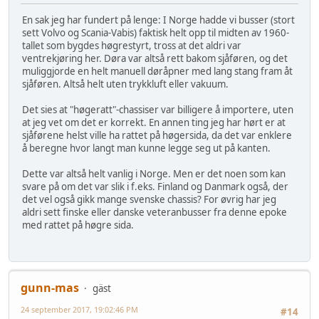
En sak jeg har fundert på lenge: I Norge hadde vi busser (stort
sett Volvo og Scania-Vabis) faktisk helt opp til midten av 1960-
tallet som bygdes høgrestyrt, tross at det aldri var
ventrekjøring her. Døra var altså rett bakom sjåføren, og det
muliggjorde en helt manuell døråpner med lang stang fram åt
sjåføren. Altså helt uten trykkluft eller vakuum.
Det sies at "høgeratt"-chassiser var billigere å importere, uten
at jeg vet om det er korrekt. En annen ting jeg har hørt er at
sjåførene helst ville ha rattet på høgersida, da det var enklere
å beregne hvor langt man kunne legge seg ut på kanten.
Dette var altså helt vanlig i Norge. Men er det noen som kan
svare på om det var slik i f.eks. Finland og Danmark også, der
det vel også gikk mange svenske chassis? For øvrig har jeg
aldri sett finske eller danske veteranbusser fra denne epoke
med rattet på høgre sida.
gunn-mas
gäst
24 september 2017, 19:02:46 PM
#14