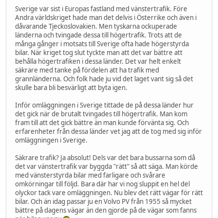
Sverige var sist i Europas fastland med vänstertrafik. Före
Andra världskriget hade man det delvis i Österrike och även i
dåvarande Tjeckoslovakien. Men tyskarna ockuperade
länderna och tvingade dessa till högertrafik. Trots att de
många gånger i motsats till Sverige ofta hade högerstyrda
bilar. När kriget tog slut tyckte man att det var bättre att
behålla högertrafiken i dessa länder. Det var helt enkelt
säkrare med tanke på fördelen att ha trafik med
grannländerna. Och folk hade ju vid det laget vant sig så det
skulle bara bli besvärligt att byta igen.
Inför omläggningen i Sverige tittade de på dessa länder hur
det gick när de brutalt tvingades till högertrafik. Man kom
fram till att det gick bättre än man kunde förvänta sig. Och
erfarenheter från dessa länder vet jag att de tog med sig inför
omläggningen i Sverige.
Säkrare trafik? Ja absolut! Dels var det bara bussarna som då
det var vänstertrafik var byggda "rätt" så att säga. Man körde
med vänsterstyrda bilar med farligare och svårare
omkörningar till följd. Bara där har vi nog sluppit en hel del
olyckor tack vare omläggningen. Nu blev det rätt vägar för rätt
bilar. Och än idag passar ju en Volvo PV från 1955 så mycket
bättre på dagens vägar än den gjorde på de vägar som fanns