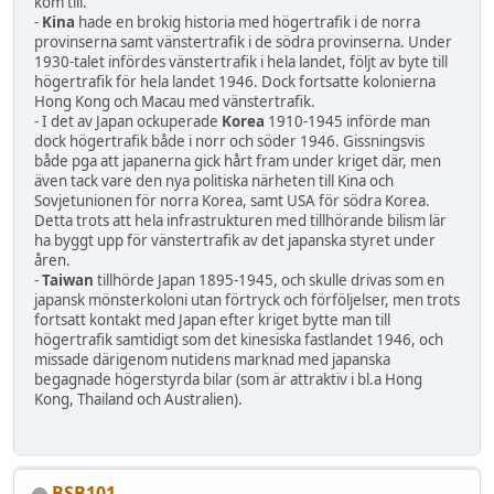
kom till.
-
Kina
hade en brokig historia med högertrafik i de norra
provinserna samt vänstertrafik i de södra provinserna. Under
1930-talet infördes vänstertrafik i hela landet, följt av byte till
högertrafik för hela landet 1946. Dock fortsatte kolonierna
Hong Kong och Macau med vänstertrafik.
- I det av Japan ockuperade
Korea
1910-1945 införde man
dock högertrafik både i norr och söder 1946. Gissningsvis
både pga att japanerna gick hårt fram under kriget där, men
även tack vare den nya politiska närheten till Kina och
Sovjetunionen för norra Korea, samt USA för södra Korea.
Detta trots att hela infrastrukturen med tillhörande bilism lär
ha byggt upp för vänstertrafik av det japanska styret under
åren.
-
Taiwan
tillhörde Japan 1895-1945, och skulle drivas som en
japansk mönsterkoloni utan förtryck och förföljelser, men trots
fortsatt kontakt med Japan efter kriget bytte man till
högertrafik samtidigt som det kinesiska fastlandet 1946, och
missade därigenom nutidens marknad med japanska
begagnade högerstyrda bilar (som är attraktiv i bl.a Hong
Kong, Thailand och Australien).
BSB101