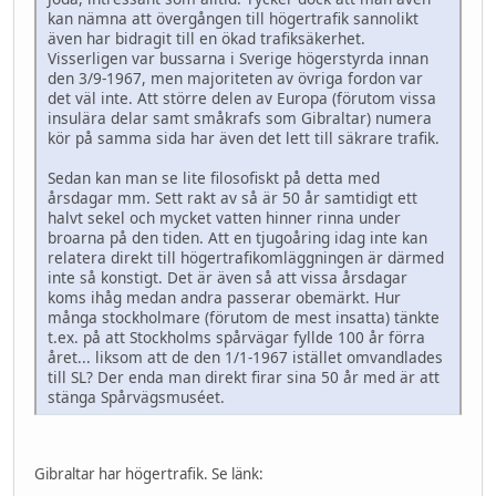
kan nämna att övergången till högertrafik sannolikt
även har bidragit till en ökad trafiksäkerhet.
Visserligen var bussarna i Sverige högerstyrda innan
den 3/9-1967, men majoriteten av övriga fordon var
det väl inte. Att större delen av Europa (förutom vissa
insulära delar samt småkrafs som Gibraltar) numera
kör på samma sida har även det lett till säkrare trafik.
Sedan kan man se lite filosofiskt på detta med
årsdagar mm. Sett rakt av så är 50 år samtidigt ett
halvt sekel och mycket vatten hinner rinna under
broarna på den tiden. Att en tjugoåring idag inte kan
relatera direkt till högertrafikomläggningen är därmed
inte så konstigt. Det är även så att vissa årsdagar
koms ihåg medan andra passerar obemärkt. Hur
många stockholmare (förutom de mest insatta) tänkte
t.ex. på att Stockholms spårvägar fyllde 100 år förra
året... liksom att de den 1/1-1967 istället omvandlades
till SL? Der enda man direkt firar sina 50 år med är att
stänga Spårvägsmuséet.
Gibraltar har högertrafik. Se länk: