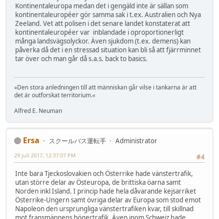
Kontinentaleuropa medan det i gengäld inte är sällan som
kontinentaleuropéer gör samma sak i t.ex. Australien och Nya
Zeeland. Vet att polisen i det senare landet konstaterat att
kontinentaleuropéer var inblandade i oproportionerligt
många landsvägsolyckor. Även sjukdom (t.ex. demens) kan
påverka då det i en stressad situation kan bli så att fjärrminnet
tar över och man går då s.a.s. back to basics.
»Den stora anledningen till att människan går vilse i tankarna är att
det är outforskat territorium.«
Alfred E. Neuman
Ersa
スクールバス運転手
Administrator
29 juli 2017, 12:37:07 PM
#4
Inte bara Tjeckoslovakien och Österrike hade vänstertrafik,
utan större delar av Östeuropa, de brittiska öarna samt
Norden inkl Island. I princip hade hela dåvarande kejsarriket
Österrike-Ungern samt övriga delar av Europa som stod emot
Napoleon den ursprungliga vänstertrafiken kvar, till skillnad
mot fransmännens högertrafik. Även inom Schweiz hade