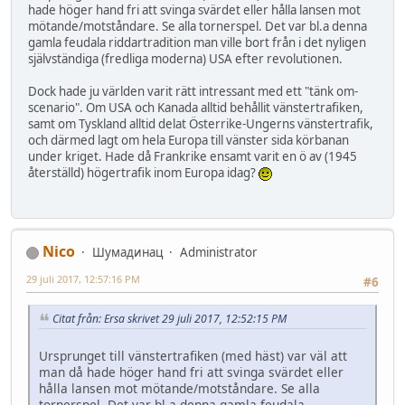
hade höger hand fri att svinga svärdet eller hålla lansen mot
mötande/motståndare. Se alla tornerspel. Det var bl.a denna
gamla feudala riddartradition man ville bort från i det nyligen
självständiga (fredliga moderna) USA efter revolutionen.
Dock hade ju världen varit rätt intressant med ett "tänk om-
scenario". Om USA och Kanada alltid behållit vänstertrafiken,
samt om Tyskland alltid delat Österrike-Ungerns vänstertrafik,
och därmed lagt om hela Europa till vänster sida körbanan
under kriget. Hade då Frankrike ensamt varit en ö av (1945
återställd) högertrafik inom Europa idag?
Nico
Шумадинац
Administrator
29 juli 2017, 12:57:16 PM
#6
Citat från: Ersa skrivet 29 juli 2017, 12:52:15 PM
Ursprunget till vänstertrafiken (med häst) var väl att
man då hade höger hand fri att svinga svärdet eller
hålla lansen mot mötande/motståndare. Se alla
tornerspel. Det var bl.a denna gamla feudala