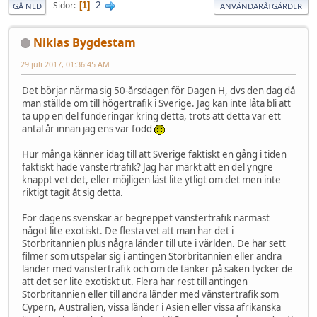
2
Sidor
1
GÅ NED
ANVÄNDARÅTGÄRDER
Niklas Bygdestam
29 juli 2017, 01:36:45 AM
Det börjar närma sig 50-årsdagen för Dagen H, dvs den dag då
man ställde om till högertrafik i Sverige. Jag kan inte låta bli att
ta upp en del funderingar kring detta, trots att detta var ett
antal år innan jag ens var född
Hur många känner idag till att Sverige faktiskt en gång i tiden
faktiskt hade vänstertrafik? Jag har märkt att en del yngre
knappt vet det, eller möjligen läst lite ytligt om det men inte
riktigt tagit åt sig detta.
För dagens svenskar är begreppet vänstertrafik närmast
något lite exotiskt. De flesta vet att man har det i
Storbritannien plus några länder till ute i världen. De har sett
filmer som utspelar sig i antingen Storbritannien eller andra
länder med vänstertrafik och om de tänker på saken tycker de
att det ser lite exotiskt ut. Flera har rest till antingen
Storbritannien eller till andra länder med vänstertrafik som
Cypern, Australien, vissa länder i Asien eller vissa afrikanska