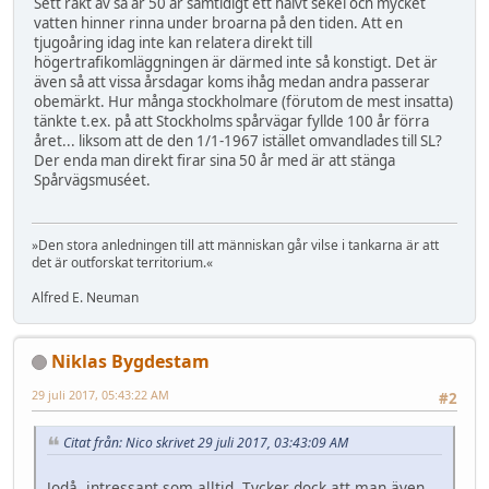
Sett rakt av så är 50 år samtidigt ett halvt sekel och mycket
vatten hinner rinna under broarna på den tiden. Att en
tjugoåring idag inte kan relatera direkt till
högertrafikomläggningen är därmed inte så konstigt. Det är
även så att vissa årsdagar koms ihåg medan andra passerar
obemärkt. Hur många stockholmare (förutom de mest insatta)
tänkte t.ex. på att Stockholms spårvägar fyllde 100 år förra
året... liksom att de den 1/1-1967 istället omvandlades till SL?
Der enda man direkt firar sina 50 år med är att stänga
Spårvägsmuséet.
»Den stora anledningen till att människan går vilse i tankarna är att
det är outforskat territorium.«
Alfred E. Neuman
Niklas Bygdestam
29 juli 2017, 05:43:22 AM
#2
Citat från: Nico skrivet 29 juli 2017, 03:43:09 AM
Jodå, intressant som alltid. Tycker dock att man även