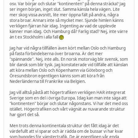
osv. Var börjar och slutar "kontinenten" på denna sträcka? Jag
ser ingen början, inget slut. Samma känsla hela vägen. Lite
mer skog vissa avsnitt, lite mer öppna fält på andra, några
stora broar. Annars inte så mycket mer. Sjunde himlen känns
verkligen fjärran här idag. Ingenting av vad de upplevde
känner man idag. Och Hamburg då? Farlig stad? Nej, inte värre
än t ex Stockholm i alla fall
Jag har vid några tillfällen även kört mellan Oslo och Hamburg
på fasta förbindelserna över broarna. Är det mer
"spännande". Nej, inte alls. En norsk motorväg blir svensk, som
blir dansk som blir tysk. Jag konstaterade vid tillfälle att känslan
att köra mellan Oslo och Köpenhamn via Göteborg och
Öresundsbron egentligen känns som att köra från
Nederländerna till Frankrike via Belgien.
Jag vill alltså påstå att högertrafiken verkligen HAR integrerat
Sverige som en del i övriga Europa. Idag kan man inte säga att
"kontinenten" börjar och slutar någonstans. Vi har det med oss
istället. Högertrafiken och vårt vägnät av nuvarande struktur
har gjort det så.
Men trots denna kontinentala struktur det fått idag är det
värdefullt att vi sparar och är rädda om de bussar vi har kvar
som byggdes för vänstertrafik. De är egentligen vår enda