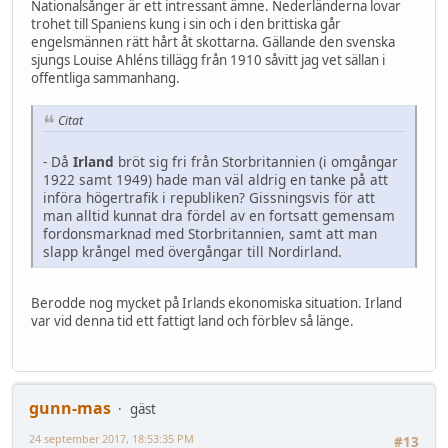
Nationalsånger är ett intressant ämne. Nederländerna lovar
trohet till Spaniens kung i sin och i den brittiska går
engelsmännen rätt hårt åt skottarna. Gällande den svenska
sjungs Louise Ahléns tillägg från 1910 såvitt jag vet sällan i
offentliga sammanhang.
Citat
- Då
Irland
bröt sig fri från Storbritannien (i omgångar
1922 samt 1949) hade man väl aldrig en tanke på att
införa högertrafik i republiken? Gissningsvis för att
man alltid kunnat dra fördel av en fortsatt gemensam
fordonsmarknad med Storbritannien, samt att man
slapp krångel med övergångar till Nordirland.
Berodde nog mycket på Irlands ekonomiska situation. Irland
var vid denna tid ett fattigt land och förblev så länge.
gunn-mas
gäst
24 september 2017, 18:53:35 PM
#13