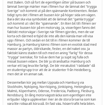
mot Italien. Och så fort de egentligen sitter på bussen och
lämnat Sverige märker man i filmen hur de lämnat det "trygga
Sverige" och kommit ut på den spännande Kontinenten. Redan
tidigt syns det i filmen att bussen kör på höger sida om vägen.
Bara det ska visa symboliskt att de lämnat det "gamla trygga"
och kommit ut i det lite "spännande". En liten bit till i filmen ser
man hur bussen kör på en motorväg. Ja, visserligen fanns det
faktiskt motorvägar i Sverige när filmen gjordes, men de var
korta och därmed erbjöd de inte alls den känsla man vill visa
upp i filmen. Och sedan en bit till in i filmen kommer de till
Hamburg. Ja Hamburg känns i filmen som en exotisk stad med
massor av partyn, öldrickande, fester, en del naket osv. Ja
faktiskt känns staden till och med en aning "farlig" för dessa
"trygga" svenskar, för två av dem har ju supit sig fulla och
missat bussen vidare. De blir ju strandsatta i Hamburg och
verkar ett tag leva lite farligt. De blir mirakulöst "räddade" då
en studentgrupp tror att de är studenter från Heidelberg,
men det är en annan sak.
Dessemellan kör jag mellan Uppsala och Hamburg via
Stockholm, Nyköping, Norrköping, Jönköping, Helsingborg,
Malmö, Köpenhamn, Odense, Fredericia, Padborg, Flesburg,
Rendsburg. En lång motorvägssträcka som egentligen inte
erbjuder några upplevelser mer än de stora broarna som kan
vara lite roliga att köra på. En fast väg, högertrafik hela biten,