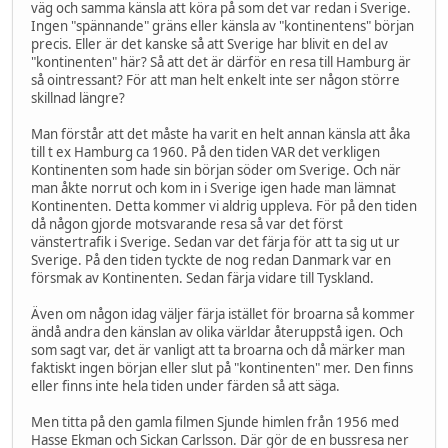
väg och samma känsla att köra på som det var redan i Sverige.
Ingen "spännande" gräns eller känsla av "kontinentens" början
precis. Eller är det kanske så att Sverige har blivit en del av
"kontinenten" här? Så att det är därför en resa till Hamburg är
så ointressant? För att man helt enkelt inte ser någon större
skillnad längre?
Man förstår att det måste ha varit en helt annan känsla att åka
till t ex Hamburg ca 1960. På den tiden VAR det verkligen
Kontinenten som hade sin början söder om Sverige. Och när
man åkte norrut och kom in i Sverige igen hade man lämnat
Kontinenten. Detta kommer vi aldrig uppleva. För på den tiden
då någon gjorde motsvarande resa så var det först
vänstertrafik i Sverige. Sedan var det färja för att ta sig ut ur
Sverige. På den tiden tyckte de nog redan Danmark var en
försmak av Kontinenten. Sedan färja vidare till Tyskland.
Även om någon idag väljer färja istället för broarna så kommer
ändå andra den känslan av olika världar återuppstå igen. Och
som sagt var, det är vanligt att ta broarna och då märker man
faktiskt ingen början eller slut på "kontinenten" mer. Den finns
eller finns inte hela tiden under färden så att säga.
Men titta på den gamla filmen Sjunde himlen från 1956 med
Hasse Ekman och Sickan Carlsson. Där gör de en bussresa ner