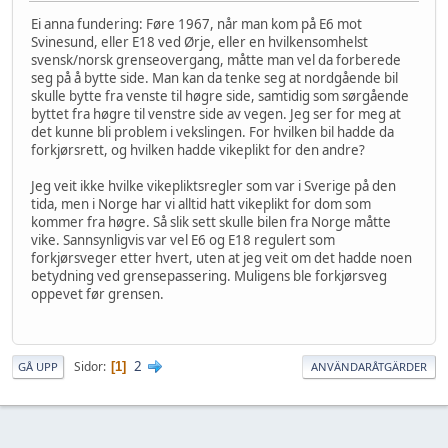
Ei anna fundering: Føre 1967, når man kom på E6 mot
Svinesund, eller E18 ved Ørje, eller en hvilkensomhelst
svensk/norsk grenseovergang, måtte man vel da forberede
seg på å bytte side. Man kan da tenke seg at nordgående bil
skulle bytte fra venste til høgre side, samtidig som sørgående
byttet fra høgre til venstre side av vegen. Jeg ser for meg at
det kunne bli problem i vekslingen. For hvilken bil hadde da
forkjørsrett, og hvilken hadde vikeplikt for den andre?
Jeg veit ikke hvilke vikepliktsregler som var i Sverige på den
tida, men i Norge har vi alltid hatt vikeplikt for dom som
kommer fra høgre. Så slik sett skulle bilen fra Norge måtte
vike. Sannsynligvis var vel E6 og E18 regulert som
forkjørsveger etter hvert, uten at jeg veit om det hadde noen
betydning ved grensepassering. Muligens ble forkjørsveg
oppevet før grensen.
2
Sidor
1
GÅ UPP
ANVÄNDARÅTGÄRDER