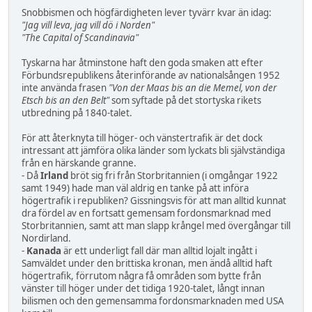
Snobbismen och högfärdigheten lever tyvärr kvar än idag:
"Jag vill leva, jag vill dö i Norden"
"The Capital of Scandinavia"
Tyskarna har åtminstone haft den goda smaken att efter
Förbundsrepublikens återinförande av nationalsången 1952
inte använda frasen
"Von der Maas bis an die Memel, von der
Etsch bis an den Belt"
som syftade på det stortyska rikets
utbredning på 1840-talet.
För att återknyta till höger- och vänstertrafik är det dock
intressant att jämföra olika länder som lyckats bli självständiga
från en härskande granne.
- Då
Irland
bröt sig fri från Storbritannien (i omgångar 1922
samt 1949) hade man väl aldrig en tanke på att införa
högertrafik i republiken? Gissningsvis för att man alltid kunnat
dra fördel av en fortsatt gemensam fordonsmarknad med
Storbritannien, samt att man slapp krångel med övergångar till
Nordirland.
-
Kanada
är ett underligt fall där man alltid lojalt ingått i
Samväldet under den brittiska kronan, men ändå alltid haft
högertrafik, förrutom några få områden som bytte från
vänster till höger under det tidiga 1920-talet, långt innan
bilismen och den gemensamma fordonsmarknaden med USA