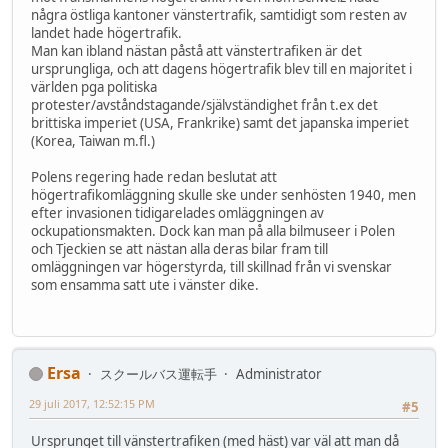
några östliga kantoner vänstertrafik, samtidigt som resten av
landet hade högertrafik.
Man kan ibland nästan påstå att vänstertrafiken är det
ursprungliga, och att dagens högertrafik blev till en majoritet i
världen pga politiska
protester/avståndstagande/självständighet från t.ex det
brittiska imperiet (USA, Frankrike) samt det japanska imperiet
(Korea, Taiwan m.fl.)
Polens regering hade redan beslutat att
högertrafikomläggning skulle ske under senhösten 1940, men
efter invasionen tidigarelades omläggningen av
ockupationsmakten. Dock kan man på alla bilmuseer i Polen
och Tjeckien se att nästan alla deras bilar fram till
omläggningen var högerstyrda, till skillnad från vi svenskar
som ensamma satt ute i vänster dike.
Ersa
スクールバス運転手
Administrator
29 juli 2017, 12:52:15 PM
#5
Ursprunget till vänstertrafiken (med häst) var väl att man då