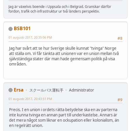
Jag är växelvis boende i Uppsala och i Belgrad. Granskar därför
fordon, trafik och infrastruktur ur två länders perspektiv.
BSB101
01 augusti 2017, 20:35:06 PM
#8
Jag har svårt att se hur Sverige skulle kunnat "tvinga" Norge
att ställa om. Vi får tänkta att unionen var en union mellan två
självständiga stater där man hade gemensam politik på visa
områden.
Ersa
スクールバス運転手
Administrator
01 augusti 2017, 20:43:51 PM
#9
Precis. I en union i ordets rätta betydelse ska en av parterna
inte kunna tvinga en annan part till underkastelse. Annars är
det mera något som liknar en ockupation eller kolonialism, än
en regelrätt union.