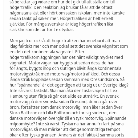
så berättar jag vidare om hur det gick till att ställa om till
högertrafik. Den reaktion jag brukar få är att de oftast
någonstans läst eller hört om saken i skolan, men inte kanske
sedan tänkt på saken mer. Högertrafiken är helt enkelt
självklar. För många svenskar är idag högertrafiken lika
självklar som det är för t ex tyskar.
Men jag tror också att högertrafiken har inneburit att man
idag faktiskt mer och mer också sett det svenska vägnätet som
en del i det kontinentala vägnätet. Efter
högertrafiksomläggningen har det hänt väldigt mycket med
vägnätet. Motorvägar har byggts ut sedan dess, de har
förlängts, byggts ihop och slutligen blivit långa kontinentala
motorvägsstråk med motorväg/motortrafikled. Och dessa
långa stråk kopplades sedan samman med Öresundsbron. Så
hur "spännande" är det egentligen att ta sig ut ur Sverige idag?
Inte så värst faktiskt. Ska man åka den fasta vägen till t ex
Hamburg utan färja så går det alldeles utmärkt. En svensk
motorväg på den svenska sidan Öresund, denna går över
bron, fortsätter som dansk motorväg, man åker sedan över
Stora Bältbron och Lilla Bältbron och tar sig söderut, den
danska motorvägen övergår till en tysk motorväg. Spännande
miljöombyte? Inte så värst. Tyskarna har ännu fri fart på sina
motorvägar, så man märker att det genomsnittliga tempot
ökar efter tyska gränsen. Annars är det faktiskt samma sorts