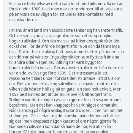
En större betydelse av detta kom först med bilismen. Så det är
först under 1900-talet man märker tendenser till att vilja köra
på en viss sida av vägen för att underlätta kontakter med
grannländerna.
Finland är ett land man absolut inte tänker sig ha vänstertrafik.
Och de ser sig nog själva egentligen som ett ursprungligt
högertrafiksland. Och ska man se på bilismens epok så är det
också det. För de införde högertrafik 1858 och då fanns inga
bilar. Därför har de aldrig haft bussar med ratten på höger sida
och dörrar på vänster. Inga vägmärken som flyttats från ena
till andra sidan vägen osv. Allting har varit byggt för
högertrafik från början. Deras vänstertrafik kom från tiden de
var en del av Sverige före 1809. Det intressanta är att
ryssarna helt klart under första tiden struntade i att ställa om
där. Det var nog en oviktig sak vilken sida hästar möttes eller
vilken sida hästen höll sig på en gata i en stad helt enkelt. Men
1858 bestämdes det att de skulle övergå till högertrafik.
Troligen var detta något ryssarna gjorde för att visa vem som
bestämde. Men det kan knappast ha varit något dramatiskt.
Några anslag på några anslagstavlor troligen. Liten rad om det
i tidningen. Och sedan tog det kanske månader innan folk lärt
sig det, men knappast någon katastrof om någon gjorde fel.
När sedan bilismen kom där så hade de högertrafik från
början. Så talar man om bilismen är de ett ursprungligt