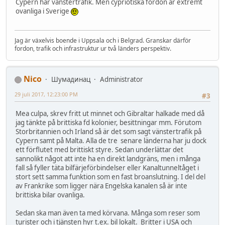
Cypern har vänstertrafik. Men cypriotiska fordon är extremt
ovanliga i Sverige
Jag är växelvis boende i Uppsala och i Belgrad. Granskar därför
fordon, trafik och infrastruktur ur två länders perspektiv.
Nico
Шумадинац
Administrator
29 juli 2017, 12:23:00 PM
#3
Mea culpa, skrev fritt ut minnet och Gibraltar halkade med då
jag tänkte på brittiska fd kolonier, besittningar mm. Förutom
Storbritannien och Irland så är det som sagt vänstertrafik på
Cypern samt på Malta. Alla de tre senare länderna har ju dock
ett förflutet med brittiskt styre. Sedan underlättar det
sannolikt något att inte ha en direkt landgräns, men i många
fall så fyller täta bilfärjeförbindelser eller Kanaltunneltåget i
stort sett samma funktion som en fast broanslutning. I del del
av Frankrike som ligger nära Engelska kanalen så är inte
brittiska bilar ovanliga.
Sedan ska man även ta med körvana. Många som reser som
turister och i tjänsten hyr t.ex. bil lokalt. Britter i USA och