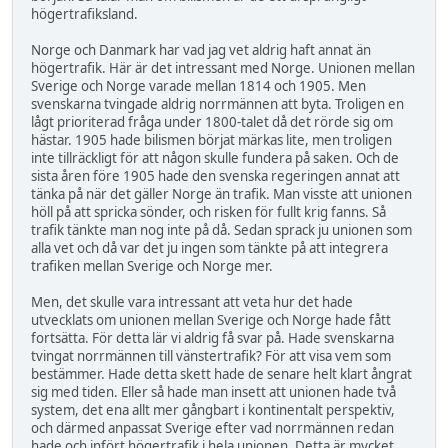
högertrafiksland.
Norge och Danmark har vad jag vet aldrig haft annat än
högertrafik. Här är det intressant med Norge. Unionen mellan
Sverige och Norge varade mellan 1814 och 1905. Men
svenskarna tvingade aldrig norrmännen att byta. Troligen en
lågt prioriterad fråga under 1800-talet då det rörde sig om
hästar. 1905 hade bilismen börjat märkas lite, men troligen
inte tillräckligt för att någon skulle fundera på saken. Och de
sista åren före 1905 hade den svenska regeringen annat att
tänka på när det gäller Norge än trafik. Man visste att unionen
höll på att spricka sönder, och risken för fullt krig fanns. Så
trafik tänkte man nog inte på då. Sedan sprack ju unionen som
alla vet och då var det ju ingen som tänkte på att integrera
trafiken mellan Sverige och Norge mer.
Men, det skulle vara intressant att veta hur det hade
utvecklats om unionen mellan Sverige och Norge hade fått
fortsätta. För detta lär vi aldrig få svar på. Hade svenskarna
tvingat norrmännen till vänstertrafik? För att visa vem som
bestämmer. Hade detta skett hade de senare helt klart ångrat
sig med tiden. Eller så hade man insett att unionen hade två
system, det ena allt mer gångbart i kontinentalt perspektiv,
och därmed anpassat Sverige efter vad norrmännen redan
hade och infört högertrafik i hela unionen. Detta är mycket