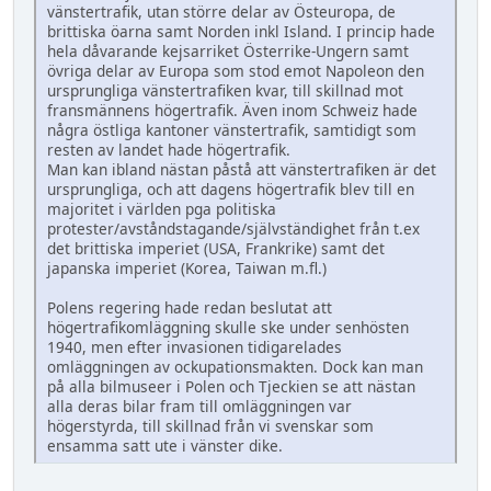
vänstertrafik, utan större delar av Östeuropa, de
brittiska öarna samt Norden inkl Island. I princip hade
hela dåvarande kejsarriket Österrike-Ungern samt
övriga delar av Europa som stod emot Napoleon den
ursprungliga vänstertrafiken kvar, till skillnad mot
fransmännens högertrafik. Även inom Schweiz hade
några östliga kantoner vänstertrafik, samtidigt som
resten av landet hade högertrafik.
Man kan ibland nästan påstå att vänstertrafiken är det
ursprungliga, och att dagens högertrafik blev till en
majoritet i världen pga politiska
protester/avståndstagande/självständighet från t.ex
det brittiska imperiet (USA, Frankrike) samt det
japanska imperiet (Korea, Taiwan m.fl.)
Polens regering hade redan beslutat att
högertrafikomläggning skulle ske under senhösten
1940, men efter invasionen tidigarelades
omläggningen av ockupationsmakten. Dock kan man
på alla bilmuseer i Polen och Tjeckien se att nästan
alla deras bilar fram till omläggningen var
högerstyrda, till skillnad från vi svenskar som
ensamma satt ute i vänster dike.