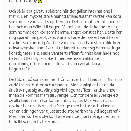
när bilen var ny
Och så är det givetvis säkrare när det gäller internationell
trafik. Den mycket stora mängd utländska trafikanter kan köra
som om de var så att säga hemma. Det är kontinental standard
här, och man håller till höger. Så tack vare detta känner de sig
som hemma och kör som hemma. Inget konstigt här. Detta har
nog sparat många olyckor. Annars hade det säkert varit flera
olyckor som berott på att de varit ovana vid vänstertrafik. Men
också svenskar som åker ut ur landet känner sig hemma. Inga
konstigheter alls. Hade vänstertrafiken funnits kvar hade nog
betydligt fler olyckor skett med svenska trafikanter
utomlands, eftersom de inte varit vana vid att köra
högertrafik.
De fåtalet då som kommer från vänstertrafikländer in i Sverige
är då främst britter och irländare. Men vanligtvis har de då
ändå tvingat sig att vänja sig vid högertrafiken i andra länder
innan de kommit fram till Sverige. Och för dem är Sverige ett
av alla länder som har kontinentala vägar. Men visst, några
olyckor har givetvis skett i Sverige med britter och irländare
där anledningen varit just att de inte varit vana vid högertrafik.
Men, den sortens olyckor hade varit oerhört många fler om vi
behållit vänstertrafiken idag.