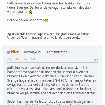
tydliga kvarleva som verkligen visar hur trafiken var förr i
tiden i Sverige. Därför är de väldigt historiska och det ska vi
vara rädda om
Orkade någon läsa detta?
Jag är växelvis boende i Uppsala och i Belgrad. Granskar därför
fordon, trafik och infrastruktur ur två länders perspektiv.
Nico
Шумадинац
Administrator
29 juli 2017, 03:43:09 AM
#1
Jodå, intressant som alltid. Tycker dock att man även kan
nämna att övergången till högertrafik sannolikt även har
bidragit till en ökad trafiksäkerhet. Visserligen var bussarna i
Sverige högerstyrda innan den 3/9-1967, men majoriteten av
övriga fordon var det väl inte. Att större delen av Europa
(förutom vissa insulära delar samt småkrafs som Gibraltar)
numera kör på samma sida har även det lett till säkrare trafik.
Sedan kan man se lite filosofiskt på detta med årsdagar mm.