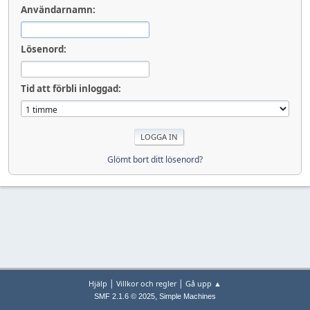
Användarnamn:
Lösenord:
Tid att förbli inloggad:
Glömt bort ditt lösenord?
|
|
Hjälp
Villkor och regler
Gå upp ▲
,
SMF 2.1.6 © 2025
Simple Machines