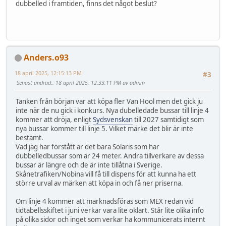
dubbelled i framtiden, finns det något beslut?
Anders.o93
18 april 2025, 12:15:13 PM
#3
Senast ändrad:
: 18 april 2025, 12:33:11 PM av admin
Tanken från början var att köpa fler Van Hool men det gick ju
inte när de nu gick i konkurs. Nya dubelledade bussar till linje 4
kommer att dröja, enligt
Sydsvenskan
till 2027 samtidigt som
nya bussar kommer till linje 5. Vilket märke det blir är inte
bestämt.
Vad jag har förstått är det bara Solaris som har
dubbelledbussar som är 24 meter. Andra tillverkare av dessa
bussar är längre och de är inte tillåtna i Sverige.
Skånetrafiken/Nobina vill få till dispens för att kunna ha ett
större urval av märken att köpa in och få ner priserna.
Om linje 4 kommer att marknadsföras som MEX redan vid
tidtabellsskiftet i juni verkar vara lite oklart. Står lite olika info
på olika sidor och inget som verkar ha kommunicerats internt