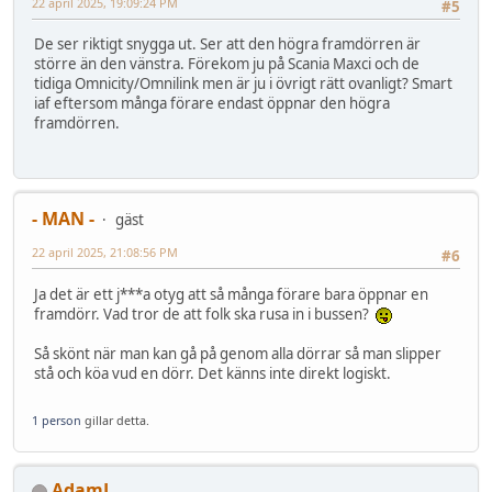
22 april 2025, 19:09:24 PM
#5
De ser riktigt snygga ut. Ser att den högra framdörren är
större än den vänstra. Förekom ju på Scania Maxci och de
tidiga Omnicity/Omnilink men är ju i övrigt rätt ovanligt? Smart
iaf eftersom många förare endast öppnar den högra
framdörren.
- MAN -
gäst
22 april 2025, 21:08:56 PM
#6
Ja det är ett j***a otyg att så många förare bara öppnar en
framdörr. Vad tror de att folk ska rusa in i bussen?
Så skönt när man kan gå på genom alla dörrar så man slipper
stå och köa vud en dörr. Det känns inte direkt logiskt.
1 person
gillar detta.
AdamL