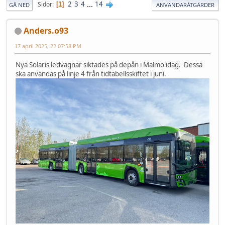
2
3
4
...
14
Sidor
1
GÅ NED
ANVÄNDARÅTGÄRDER
Anders.o93
17 april 2025, 22:07:58 PM
Nya Solaris ledvagnar siktades på depån i Malmö idag. Dessa
ska användas på linje 4 från tidtabellsskiftet i juni.