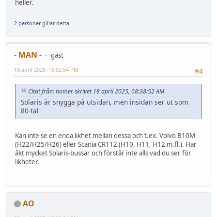
heller.
2 personer
gillar detta.
- MAN -
gäst
18 april 2025, 16:02:54 PM
#4
Citat från: homer skrivet 18 april 2025, 08:38:52 AM
Solaris är snygga på utsidan, men insidan ser ut som
80-tal
Kan inte se en enda likhet mellan dessa och t.ex. Volvo B10M
(H22/H25/H26) eller Scania CR112 (H10, H11, H12 m.fl.). Har
åkt mycket Solaris-bussar och förstår inte alls vad du ser för
likheter.
AO