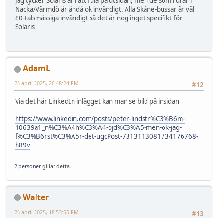
Jag tycker Solaris är rätt fula på utsidan, men de som rullar i
Nacka/Värmdö är ändå ok invändigt. Alla Skåne-bussar är väl
80-talsmässiga invändigt så det är nog inget specifikt för
Solaris
AdamL
23 april 2025, 20:48:24 PM
#12
Via det här LinkedIn inlägget kan man se bild på insidan
https://www.linkedin.com/posts/peter-lindstr%C3%B6m-
10639a1_n%C3%A4h%C3%A4-ojd%C3%A5-men-ok-jag-
f%C3%B6rst%C3%A5r-det-ugcPost-7313113081734176768-
h89v
2 personer
gillar detta.
Walter
25 april 2025, 18:53:55 PM
#13