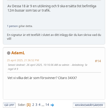
Av Dessa 18 är 9 en utökning och 9 ska ersätta 9st befintliga
12m bussar som tas ur trafik.
1 person
gillar detta.
En signatur är ett textfält i slutet av ditt inlägg där du kan skriva vad du
vill!
AdamL
25 april 2025, 21:36:52 PM
#14
Senast ändrad:
: 26 april 2025, 10:16:06 AM av admin
Anledning
: Se
regel # 9
Vet vi vilka det är som försvinner? Citaro 34XX?
2
3
4
...
14
Sidor
1
GÅ UPP
ANVÄNDARÅTGÄRDER