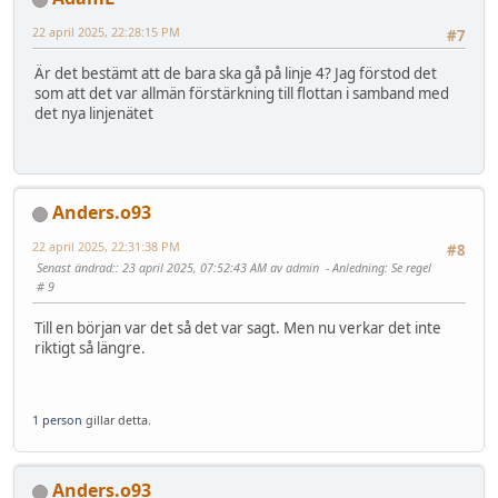
22 april 2025, 22:28:15 PM
#7
Är det bestämt att de bara ska gå på linje 4? Jag förstod det
som att det var allmän förstärkning till flottan i samband med
det nya linjenätet
Anders.o93
22 april 2025, 22:31:38 PM
#8
Senast ändrad:
: 23 april 2025, 07:52:43 AM av admin
Anledning
: Se regel
# 9
Till en början var det så det var sagt. Men nu verkar det inte
riktigt så längre.
1 person
gillar detta.
Anders.o93