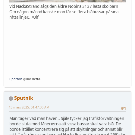
Vid NackaStrand sågs den äldre Nobina 3137 lasta skolbarn
Om någon månad kanske man får se flera blåbussar på sina
rätta linjer.../Ulf
1 person
gillar detta.
Sputnik
13 mars 2025, 01:47:30 AM
#1
Man tager vad man haver... Själv tycker jag trafikförvaltningen
borde sluta med fånerierna att vissa bussar skall vara blå. De
borde istället koncentrera sig på att skyltningar och annat blir
rätt. I går såg jag en buss vid Nacka Forum (torde varit 25F) där