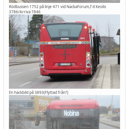
Rödbussen 1752 på linje 471 vid NackaForum,f d Keolis
3786/Arriva 7846
En häckbild på 3893(Flyttad från?)