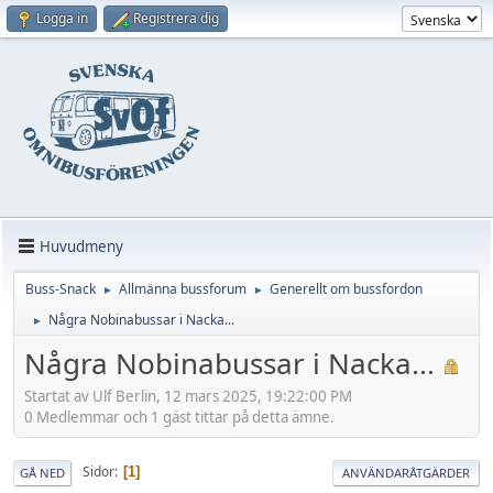
Logga in
Registrera dig
Huvudmeny
Buss-Snack
Allmänna bussforum
Generellt om bussfordon
►
►
Några Nobinabussar i Nacka...
►
Några Nobinabussar i Nacka...
Startat av Ulf Berlin, 12 mars 2025, 19:22:00 PM
0 Medlemmar och 1 gäst tittar på detta ämne.
Sidor
1
GÅ NED
ANVÄNDARÅTGÄRDER