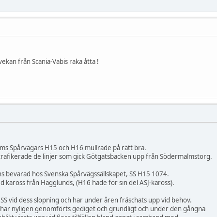
ekan från Scania-Vabis raka åtta !
olms Spårvägars H15 och H16 mullrade på rätt bra.
 trafikerade de linjer som gick Götgatsbacken upp från Södermalmstorg.
inns bevarad hos Svenska Spårvägssällskapet, SS H15 1074.
 kaross från Hägglunds, (H16 hade för sin del ASJ-kaross).
SS vid dess slopning och har under åren fräschats upp vid behov.
har nyligen genomförts gediget och grundligt och under den gångna