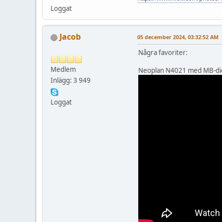
Loggat
Jacob
05 december 2024, 03:32:52 AM
Några favoriter:
Medlem
Neoplan N4021 med MB-die
Inlägg: 3 949
Loggat