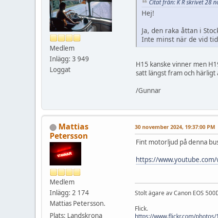
Citat från: K R skrivet 2
Hej!
Ja, den raka åttan i St
Inte minst när de vid t
Medlem
Inlägg: 3 949
H15 kanske vinner men H19 
Loggat
satt längst fram och härlig
/Gunnar
Mattias
30 november 2024, 19:37:00 PM
Petersson
Fint motorljud på denna b
https://www.youtube.com
Medlem
Inlägg: 2 174
Stolt ägare av Canon EOS 500D
Mattias Petersson.
Flick.
Plats: Landskrona
https://www.flickr.com/photo