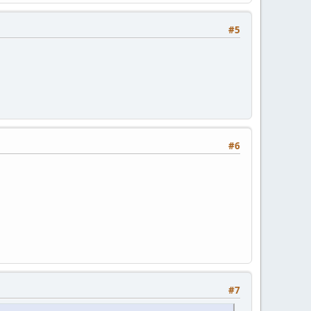
#5
#6
#7