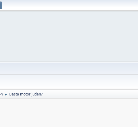
on
Bästa motorljuden?
►