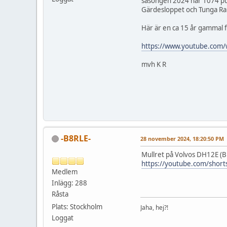
säsongen 2024 har 1074 publ
Gärdesloppet och Tunga Rall
Här är en ca 15 år gammal f
https://www.youtube.com
mvh K R
-B8RLE-
28 november 2024, 18:20:50 PM
Mullret på Volvos DH12E (B1
https://youtube.com/shor
Medlem
Inlägg: 288
Råsta
Plats: Stockholm
Jaha, hej?!
Loggat