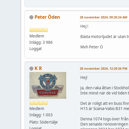
Peter Öden
28 november 2024, 09:20:24 AM
Hej !
Medlem
Bästa motorljudet är utan tv
Inlägg: 3 986
Mvh Peter Ö
Loggat
K R
28 november 2024, 12:29:26 PM
Hej!
Ja, den raka åttan i Stockh
Inte minst när de vid tiden
Det är roligt att en buss f
H15 är Scania-Vabis B31 med
Medlem
Inlägg: 1 003
Denna 1074 togs över från 
Plats: Södertälje
Den senaste renoveringen 
Loggat