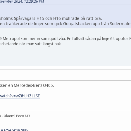
8 november 2024, 12:29:26 PM
ockholms Spårvägars H15 och H16 mullrade på rätt bra.
iden trafikerade de linjer som gick Götgatsbacken upp från Södermal
Metropol kommer in som god tvåa. En fullsatt sådan på linje 64 uppför 
t arbetande när man satt längst bak.
ussen en Mercedes-Benz O405.
/watch?v=wZihLHZLLSE
 - Xiaomi Poco M3.
s/143254245@N06/