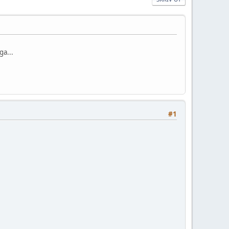
ga...
#1