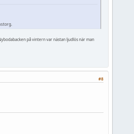
mstorg.
Nybodabacken på vintern var nästan ljudlös när man
#8