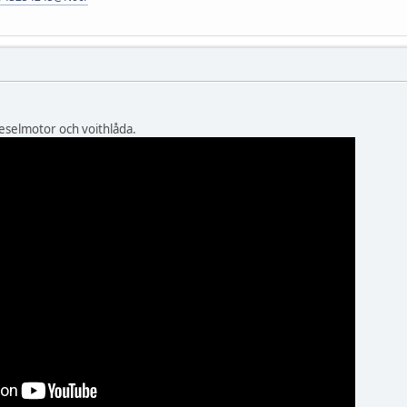
selmotor och voithlåda.