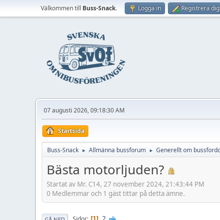
Välkommen till
Buss-Snack
.
Logga in
Registrera dig
07 augusti 2026, 09:18:30 AM
Startsida
Buss-Snack
Allmänna bussforum
Generellt om bussford
►
►
Bästa motorljuden?
Startat av Mr. C14, 27 november 2024, 21:43:44 PM
0 Medlemmar och 1 gäst tittar på detta ämne.
2
Sidor
1
GÅ NED