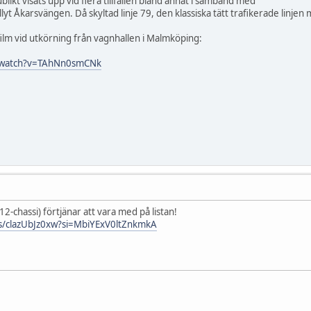
ikt visats upp vid flera tillfällen bland annat i samband med
yt Åkarsvängen. Då skyltad linje 79, den klassiska tätt trafikerade linj
ilm vid utkörning från vagnhallen i Malmköping:
/watch?v=TAhNn0smCNk
2-chassi) förtjänar att vara med på listan!
ts/clazUbJz0xw?si=MbiYExV0ltZnkmkA